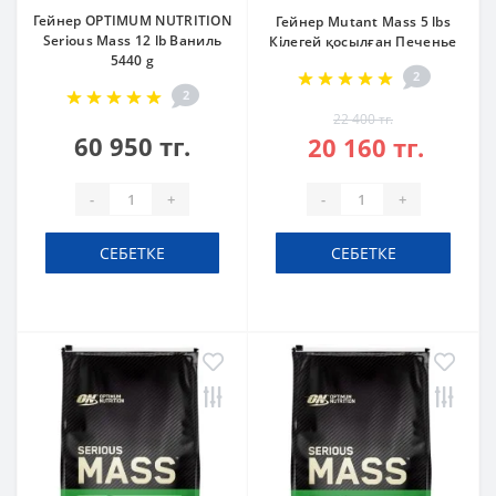
Гейнер OPTIMUM NUTRITION
Гейнер Mutant Mass 5 lbs
Serious Mass 12 lb Ваниль
Кілегей қосылған Печенье
5440 g
2
2
22 400 тг.
60 950 тг.
20 160 тг.
-
+
-
+
СЕБЕТКЕ
СЕБЕТКЕ