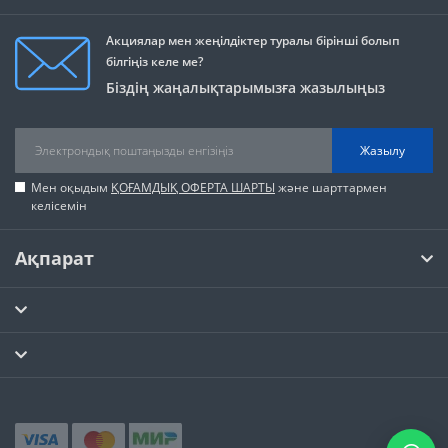
Акциялар мен жеңілдіктер туралы бірінші болып
білгіңіз келе ме?
Біздің жаңалықтарымызға жазылыңыз
Жазылу
Мен оқыдым
ҚОҒАМДЫҚ ОФЕРТА ШАРТЫ
және шарттармен
келісемін
Ақпарат