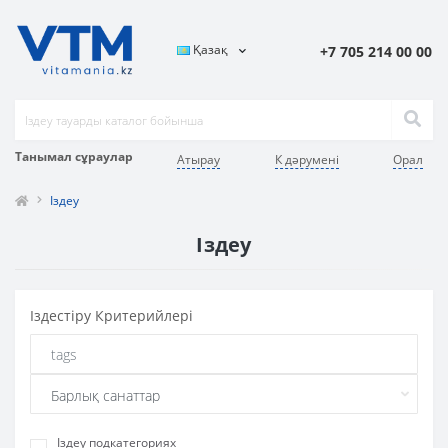
Қазақ
+7 705 214 00 00
Танымал сұраулар
Атырау
К дәрумені
Орал
Іздеу
Іздеу
Iздестіру Критерийлері
Іздеу подкатегориях