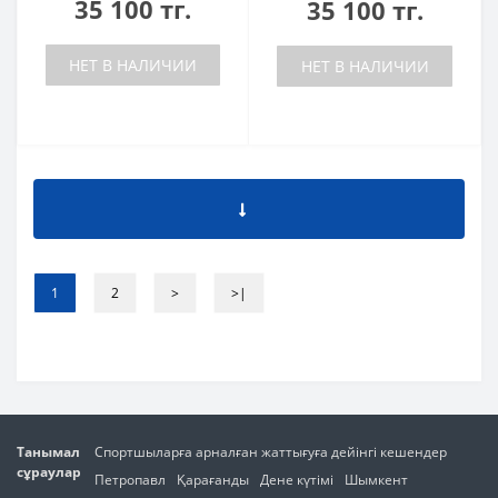
35 100 тг.
35 100 тг.
НЕТ В НАЛИЧИИ
НЕТ В НАЛИЧИИ
1
2
>
>|
Танымал
Спортшыларға арналған жаттығуға дейінгі кешендер
сұраулар
Петропавл
Қарағанды
Дене күтімі
Шымкент