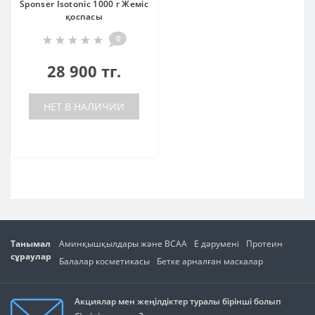
Sponser Isotonic 1000 г Жеміс
қоспасы
0
28 900 тг.
НЕТ В НАЛИЧИИ
Танымал
Аминқышқылдары және BCAA
E дәрумені
Протеин
сұраулар
Балалар косметикасы
Бетке арналған маскалар
Акциялар мен жеңілдіктер туралы бірінші болып