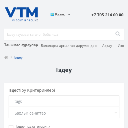
Қазақ
+7 705 214 00 00
Танымал сұраулар
Балаларға арналған дәрумендер
Ақтау
Изото
Іздеу
Іздеу
Iздестіру Критерийлері
Іздеу подкатегориях