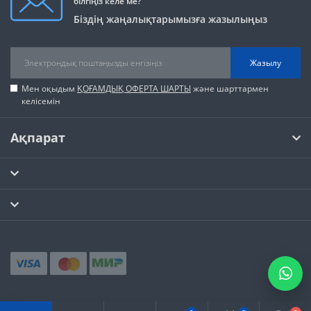
білгіңіз келе ме?
Біздің жаңалықтарымызға жазылыңыз
Жазылу
Мен оқыдым
ҚОҒАМДЫҚ ОФЕРТА ШАРТЫ
және шарттармен
келісемін
Ақпарат