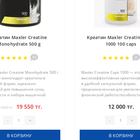
атин Maxler Creatine
Креатин Maxler Creati
onohydrate 500 g
1000 100 caps
12
2
xler Creatine Monohydrate 500 г
Maxler Creatine Caps 1000 — эт
 моногидрат креатина в
высокоэффективная креатинов
й форме, идеально
в удобной капсульной форме,
й для повышения силы,
предназначенная для увеличе
сти и набора мышечной
физической работоспособности
имущества Maxler Creatine
мышечной массы. Каждая капс
19 550 тг.
12 000 тг.
e: Увеличение уровня АТФ в
содержит 1000 мг креатина мо
 000 тг.
 ..
а упаковка вкл..
-
+
-
+
В КОРЗИНУ
В КОРЗИНУ