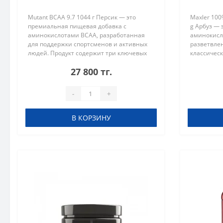
Mutant BCAA 9.7 1044 г Персик — это
Maxler 100
премиальная пищевая добавка с
g Арбуз —
аминокислотами BCAA, разработанная
аминокисл
для поддержки спортсменов и активных
разветвле
людей. Продукт содержит три ключевых
классическ
аминокислоты: лейцин, изолейцин и
лейцин, L-
27 800 тг.
валин, в оптимальном соотношении для
продукт ид
повы..
восстанов
-
+
В КОРЗИНУ