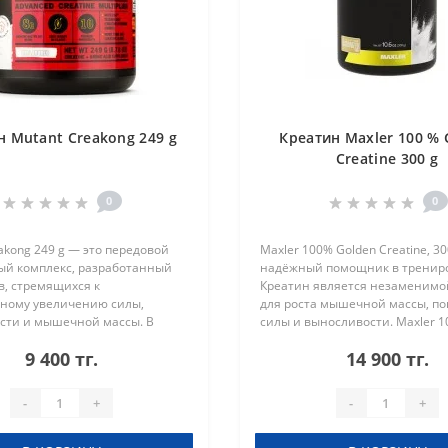
н Mutant Creakong 249 g
Креатин Maxler 100 % 
Creatine 300 g
0
0
akong 249 g — это передовой
Maxler 100% Golden Creatine, 3
ый комплекс, разработанный
надёжный помощник в трениро
в, стремящихся к
Креатин является незаменимо
ному увеличению силы,
для роста мышечной массы, п
сти и мышечной массы. В
силы и выносливости. Maxler 1
одукта содержится уникальная
Creatine выделяется среди дру
9 400 тг.
14 900 тг.
трёх запатентованных форм
продуктов своей микронизиров
..
-
+
-
+