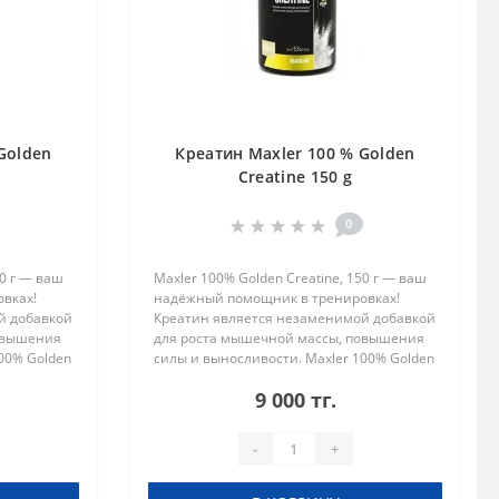
Golden
Креатин Maxler 100 % Golden
Creatine 150 g
0
00 г — ваш
Maxler 100% Golden Creatine, 150 г — ваш
вках!
надёжный помощник в тренировках!
й добавкой
Креатин является незаменимой добавкой
овышения
для роста мышечной массы, повышения
00% Golden
силы и выносливости. Maxler 100% Golden
гих
Creatine выделяется среди других
9 000 тг.
..
продуктов своей микронизиров..
-
+