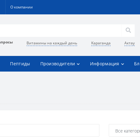
О компании
апросы
Витамины на каждый день
Караганда
Актау
Пептиды
Производители
Информация
Бл