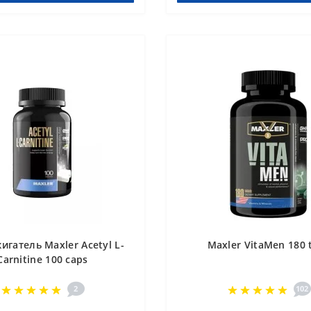
гатель Maxler Acetyl L-
Maxler VitaMen 180 
Carnitine 100 caps
2
102