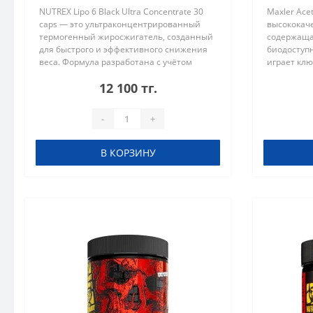
NUTREX Lipo 6 Black Ultra Concentrate 30
Maxler Acet
caps — это ультраконцентрированный
высококач
термогенный жиросжигатель, созданный
содержаща
для быстрого и эффективного снижения
биодоступ
веса. Формула разработана с учётом
играет клю
максимальной концентрации активных
обмене и 
12 100 тг.
веществ, которые помогают уско..
своей спос
-
+
В КОРЗИНУ