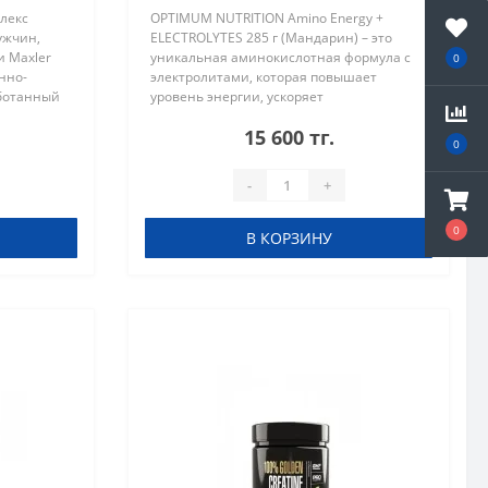
плекс
OPTIMUM NUTRITION Amino Energy +
ужчин,
ELECTROLYTES 285 г (Мандарин) – это
 Maxler
уникальная аминокислотная формула с
0
нно-
электролитами, которая повышает
ботанный
уровень энергии, ускоряет
ящихся к
восстановление мышц и поддерживает
15 600 тг.
там и
водный баланс в организме. Ключевые
0
преимущества OP..
-
+
0
В КОРЗИНУ