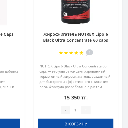
ne Caps
Жиросжигатель NUTREX Lipo 6
Black Ultra Concentrate 60 caps
3
о
NUTREX Lipo 6 Black Ultra Concentrate 60
ая добавка
caps — это ультраконцентрированный
термогенный жиросжигатель, созданный
ния
для быстрого и эффективного снижения
, силы и
веса. Формула разработана с учётом
ула
максимальной концентрации активных
15 350 тг.
ногидрата,
веществ, которые помогают уско..
-
+
В КОРЗИНУ