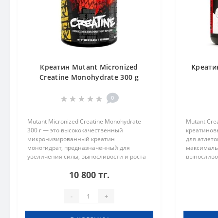
Креатин Mutant Micronized
Креати
Creatine Monohydrate 300 g
0
Mutant Micronized Creatine Monohydrate
Mutant Cre
300 г — это высококачественный
креатинов
микронизированный креатин
для атлето
моногидрат, предназначенный для
максималь
увеличения силы, выносливости и роста
выносливо
мышечной массы. Микронизированная
составе пр
10 800 тг.
форма креатина обеспечивает лучшее
смесь из 
растворение и ..
креатина, э
-
+