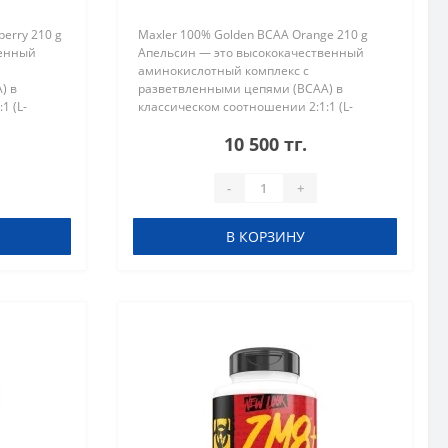
erry 210 g
Maxler 100% Golden BCAA Orange 210 g
венный
Апельсин — это высококачественный
аминокислотный комплекс с
) в
разветвленными цепями (BCAA) в
1 (L-
классическом соотношении 2:1:1 (L-
). Данный
лейцин, L-изолейцин, L-валин). Данный
10 500 тг.
я
продукт идеально подходит для
восстановления мышц,..
-
+
В КОРЗИНУ