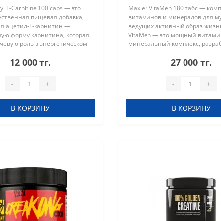
yl L-Carnitine 100 caps — это
Maxler VitaMen 180 табс — ком
ественная пищевая добавка,
витаминов и минералов для м
я ацетил-L-карнитин —
ведущих активный образ жизни
ную форму карнитина, которая
VitaMen — это мощный витами
чевую роль в энергетическом
минеральный комплекс, разра
сжигании жиров. Благодаря
специально для мужчин, стрем
12 000 тг.
27 000 тг.
обности проникать чер..
высоким спортивным результа
крепком..
-
+
-
+
В КОРЗИНУ
В КОРЗИНУ