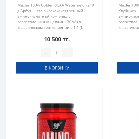
Maxler 100% Golden BCAA Watermelon 210
Maxler 100
g Арбуз — это высококачественный
Клубника 
аминокислотный комплекс с
аминокисл
разветвленными цепями (BCAA) в
разветвле
классическом соотношении 2:1:1 (L-
классическ
лейцин, L-изолейцин, L-валин). Данный
лейцин, L-
10 500 тг.
продукт идеально подходит для
продукт ид
восстановления мышц..
восстановл
-
+
В КОРЗИНУ