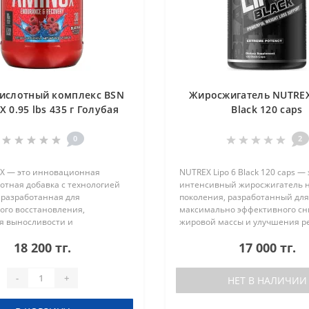
ислотный комплекс BSN
Жиросжигатель NUTREX
X 0.95 lbs 435 г Голубая
Black 120 caps
Малина
0
2
 X — это инновационная
NUTREX Lipo 6 Black 120 caps — 
отная добавка с технологией
интенсивный жиросжигатель 
d, разработанная для
поколения, разработанный для
ого восстановления,
максимально эффективного с
я выносливости и
жировой массы и улучшения р
ия мышечной массы.
тела. Уникальная формула соч
18 200 тг.
17 000 тг.
ва BSN Amino X: 10 г
термогенные и липотропные к
т в каждой порции: Микро..
которые ускор..
-
+
НЕТ В НАЛИЧИИ