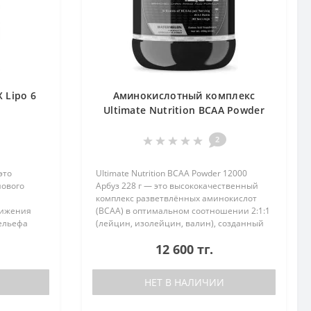
 Lipo 6
Аминокислотный комплекс
Ultimate Nutrition BCAA Powder
12000 Арбуз 228 g
2
это
Ultimate Nutrition BCAA Powder 12000
нового
Арбуз 228 г — это высококачественный
комплекс разветвлённых аминокислот
нижения
(BCAA) в оптимальном соотношении 2:1:1
ельефа
(лейцин, изолейцин, валин), созданный
етает
для поддержки роста мышечной массы,
12 600 тг.
омпоненты,
ускорения восстановления и з..
НЕТ В НАЛИЧИИ