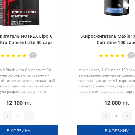
игатель NUTREX Lipo 6
Жиросжигатель Maxler A
ltra Concentrate 30 caps
Carnitine 100 cap
1
2
 6 Black Ultra Concentrate 30
Maxler Acetyl L-Carnitine 100 ca
о ультраконцентрированный
высококачественная пищевая 
ый жиросжигатель, созданный
содержащая ацетил-L-карнити
ого и эффективного снижения
биодоступную форму карнитина
ула разработана с учётом
играет ключевую роль в энерг
ной концентрации активных
обмене и сжигании жиров. Бла
12 100 тг.
12 000 тг.
оторые помогают уско..
своей способности проникать ч
-
+
-
+
В КОРЗИНУ
В КОРЗИНУ