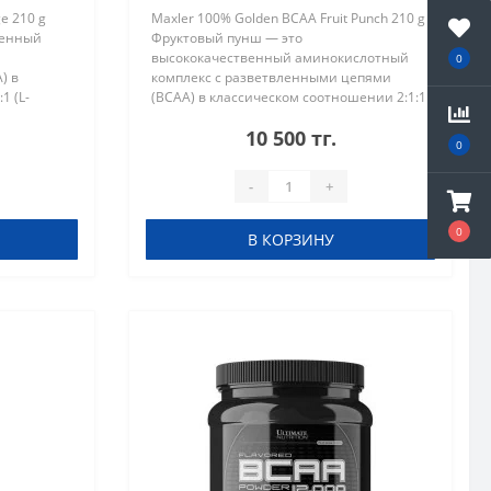
e 210 g
Maxler 100% Golden BCAA Fruit Punch 210 g
венный
Фруктовый пунш — это
высококачественный аминокислотный
0
) в
комплекс с разветвленными цепями
1 (L-
(BCAA) в классическом соотношении 2:1:1
). Данный
(L-лейцин, L-изолейцин, L-валин). Данный
10 500 тг.
я
продукт идеально подходит для
0
восстанов..
-
+
0
В КОРЗИНУ