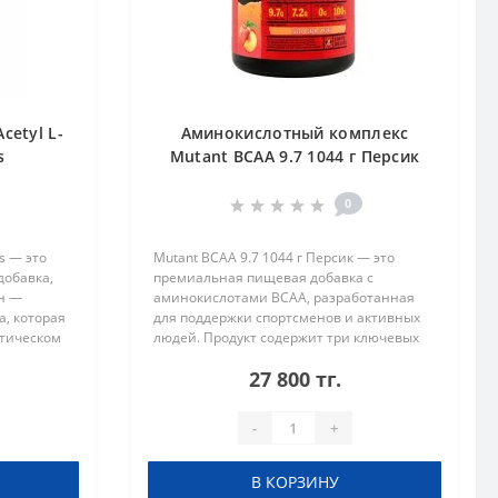
cetyl L-
Аминокислотный комплекс
s
Mutant BCAA 9.7 1044 г Персик
0
ps — это
Mutant BCAA 9.7 1044 г Персик — это
добавка,
премиальная пищевая добавка с
н —
аминокислотами BCAA, разработанная
, которая
для поддержки спортсменов и активных
етическом
людей. Продукт содержит три ключевых
годаря
аминокислоты: лейцин, изолейцин и
27 800 тг.
ер..
валин, в оптимальном соотношении для
повы..
-
+
В КОРЗИНУ