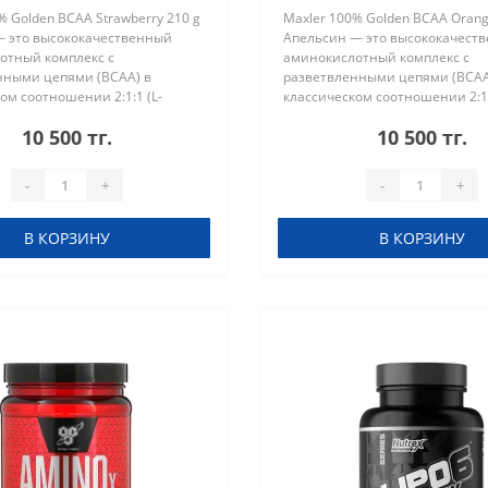
% Golden BCAA Strawberry 210 g
Maxler 100% Golden BCAA Orang
— это высококачественный
Апельсин — это высококачест
отный комплекс с
аминокислотный комплекс с
нными цепями (BCAA) в
разветвленными цепями (BCAA
ом соотношении 2:1:1 (L-
классическом соотношении 2:1:
изолейцин, L-валин). Данный
лейцин, L-изолейцин, L-валин
10 500 тг.
10 500 тг.
еально подходит для
продукт идеально подходит дл
ения м..
восстановления мышц,..
-
+
-
+
В КОРЗИНУ
В КОРЗИНУ