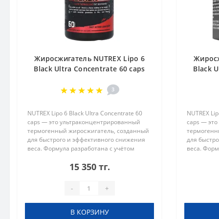
Жиросжигатель NUTREX Lipo 6
Жиросж
Black Ultra Concentrate 60 caps
Black U
3
NUTREX Lipo 6 Black Ultra Concentrate 60
NUTREX Lipo
caps — это ультраконцентрированный
caps — эт
термогенный жиросжигатель, созданный
термогенн
для быстрого и эффективного снижения
для быстр
веса. Формула разработана с учётом
веса. Форм
максимальной концентрации активных
максималь
15 350 тг.
веществ, которые помогают уско..
веществ, к
-
+
В КОРЗИНУ