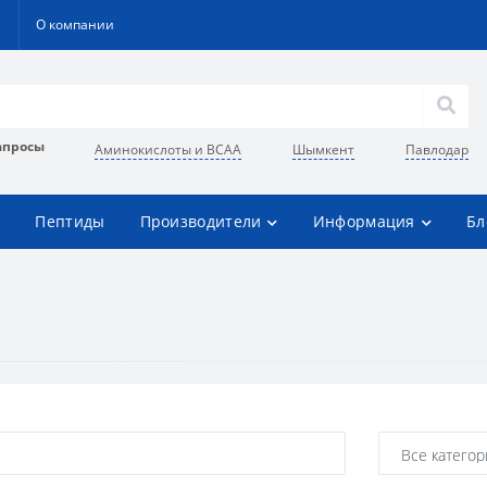
О компании
апросы
Аминокислоты и BCAA
Шымкент
Павлодар
Пептиды
Производители
Информация
Бл