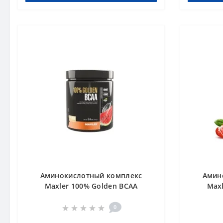
Аминокислотный комплекс
Амин
Maxler 100% Golden BCAA
Max
Watermelon 210 g Арбуз
0