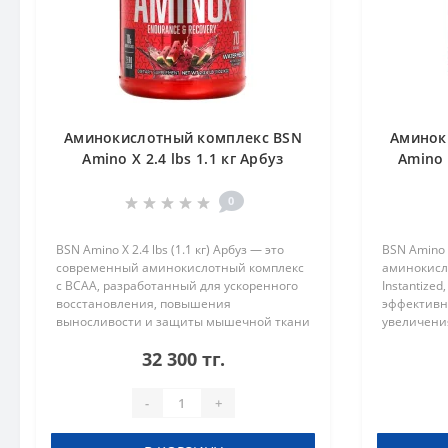
Аминокислотный комплекс BSN
Аминок
Amino X 2.4 lbs 1.1 кг Арбуз
Amino 
0
BSN Amino X 2.4 lbs (1.1 кг) Арбуз — это
BSN Amino
современный аминокислотный комплекс
аминокисл
с BCAA, разработанный для ускоренного
Instantize
восстановления, повышения
эффективн
выносливости и защиты мышечной ткани
увеличени
от разрушения. Формула содержит
поддержан
32 300 тг.
незаменимые аминокислоты (лейцин,
Преимущест
изоле..
аминокисло
-
+