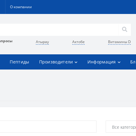
О компании
апросы
Атырау
Актобе
Витамины D
Пептиды
Производители
Информация
Бл