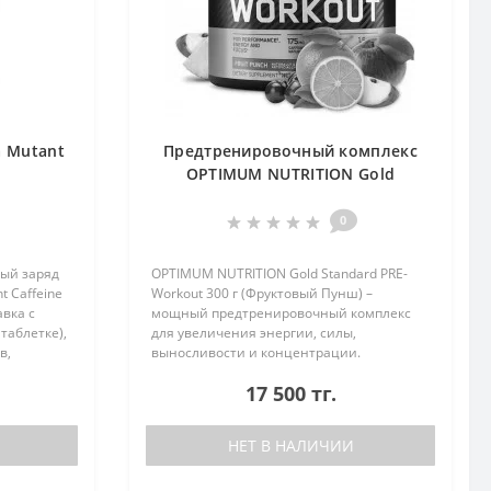
а Mutant
Предтренировочный комплекс
s
OPTIMUM NUTRITION Gold
Standard PRE - Workout 300 g
Фруктовый Пунш
0
ный заряд
OPTIMUM NUTRITION Gold Standard PRE-
t Caffeine
Workout 300 г (Фруктовый Пунш) –
вка с
мощный предтренировочный комплекс
таблетке),
для увеличения энергии, силы,
в,
выносливости и концентрации.
ается в
Разработан на основе натуральных
17 500 тг.
..
компонентов, проверенных научными
исследованиями. Как ..
НЕТ В НАЛИЧИИ