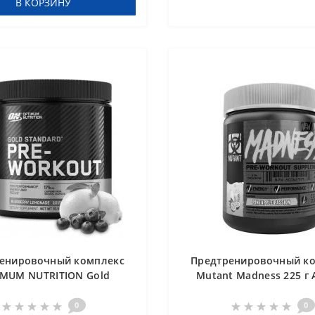
В КОРЗИНУ
енировочный комплекс
Предтренировочный к
IMUM NUTRITION Gold
Mutant Madness 225 г 
rd PRE - Workout 300 g
олубика Лимонад
0
0