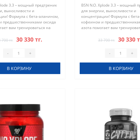
plode 3.3 – мощный предтреник
BSN N.O. Xplode 3.3 – мощный 
и, выносливости и
для энергии, выносливости и
ции! Формула с бета-аланином,
концентрации! Формула с бета
и предшественниками оксида
кофеином и предшественника
гает вам тренироваться на
азота помогает вам тренирова
и достигать впечатляющих
максимум и достигать впечат
30 330 тг.
30 330 т
в. Преимущества BSN N.O. X..
результатов. Преимущества BSN 
 700 тг.
33 700 тг.
-
+
-
+
В КОРЗИНУ
В КОРЗИНУ