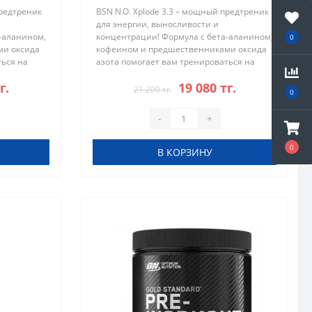
предтреник
BSN N.O. Xplode 3.3 – мощный предтреник
для энергии, выносливости и
-аланином,
концентрации! Формула с бета-аланином,
0
ми оксида
кофеином и предшественниками оксида
ться на
азота помогает вам тренироваться на
ляющих
максимум и достигать впечатляющих
г.
19 080 тг.
N.O. X..
результатов. Преимущества BSN N.O. X..
21 200 тг.
0
-
+
0
В КОРЗИНУ