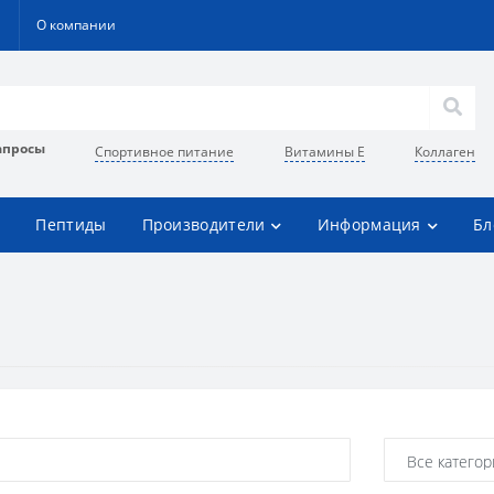
О компании
апросы
Спортивное питание
Витамины Е
Коллаген
Пептиды
Производители
Информация
Бл