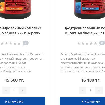
енировочный комплекс
Предтренировочный к
 Madness 225 г Персик-
Mutant Madness 225 г 
Манго
Малина
0
0
ness Персик-Манго 225 г — это
Mutant Madness Голубая Малин
ективный предтренировочный
это высокоэффективный
 разработанный для
предтренировочный комплекс,
ов, стремящихся к
разработанный для спортсмено
ной отдаче на каждой
стремящихся к максимальной 
е. Формула объединяет
каждой тренировке. Формула 
15 500 тг.
16 100 тг.
имуляторы, аминокислоты и
мощные стимуляторы, аминок
ы для вынослив..
компоненты для выносл..
-
+
-
+
В КОРЗИНУ
В КОРЗИНУ