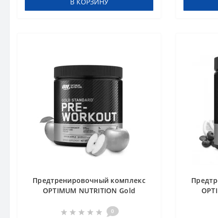
В КОРЗИНУ
Предтренировочный комплекс
Предтр
OPTIMUM NUTRITION Gold
OPT
Standard PRE - Workout 300 g
Standa
Зеленое Яблоко
Г
0