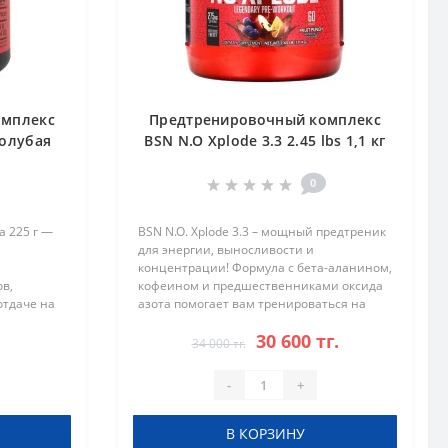
омплекс
Предтренировочный комплекс
Голубая
BSN N.O Xplode 3.3 2.45 lbs 1,1 кг
Фруктовый Пунш
0
а 225 г —
BSN N.O. Xplode 3.3 – мощный предтреник
для энергии, выносливости и
концентрации! Формула с бета-аланином,
в,
кофеином и предшественниками оксида
отдаче на
азота помогает вам тренироваться на
объединяет
максимум и достигать впечатляющих
30 600 тг.
ислоты и
результатов. Преимущества BSN N.O. X..
34 000 тг.
-
+
В КОРЗИНУ