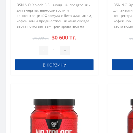
BSN N.O. Xplode 3.3 – мощный предтреник
BSN N.O. X
для энергии, выносливости и
для энерги
концентрации! Формула с бета-аланином,
концентра
кофеином и предшественниками оксида
кофеином 
азота помогает вам тренироваться на
азота помо
максимум и достигать впечатляющих
максимум 
30 600 тг.
результатов. Преимущества BSN N.O. X..
результато
34 000 тг.
33
-
+
В КОРЗИНУ