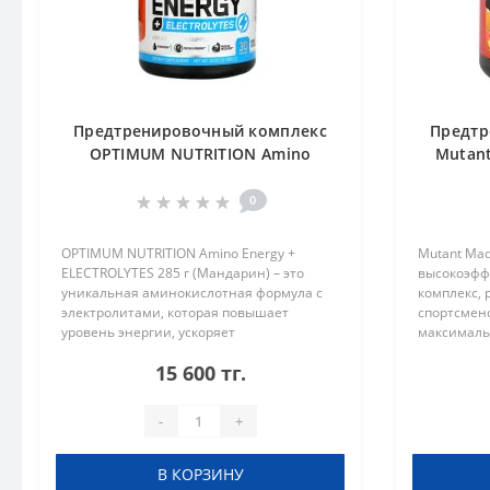
Предтренировочный комплекс
Предтр
OPTIMUM NUTRITION Amino
Mutant
Energy + ELECTROLYTES 285 g
Мандарин
0
OPTIMUM NUTRITION Amino Energy +
Mutant Mad
ELECTROLYTES 285 г (Мандарин) – это
высокоэфф
уникальная аминокислотная формула с
комплекс,
электролитами, которая повышает
спортсмен
уровень энергии, ускоряет
максималь
восстановление мышц и поддерживает
тренировк
15 600 тг.
водный баланс в организме. Ключевые
мощные ст
преимущества OP..
компонент
-
+
В КОРЗИНУ