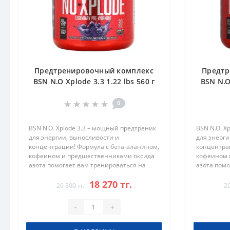
Предтренировочный комплекс
Предтр
BSN N.O Xplode 3.3 1.22 lbs 560 г
BSN N.O 
Виноград
0
BSN N.O. Xplode 3.3 – мощный предтреник
BSN N.O. X
для энергии, выносливости и
для энерги
концентрации! Формула с бета-аланином,
концентра
кофеином и предшественниками оксида
кофеином 
азота помогает вам тренироваться на
азота помо
максимум и достигать впечатляющих
максимум 
18 270 тг.
результатов. Преимущества BSN N.O. X..
результато
20 300 тг.
20
-
+