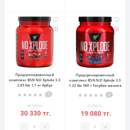
Предтренировочный
Предтренировочный
комплекс BSN N.O Xplode 3.3
комплекс BSN N.O Xplode 3.3
2.45 lbs 1,1 кг Арбуз
1.22 lbs 560 г Голубая малина
0
0
33 700 тг.
21 200 тг.
30 330 тг.
19 080 тг.
-
+
-
+