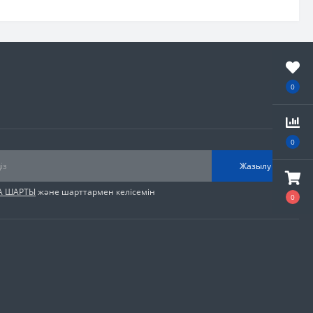
0
0
Жазылу
А ШАРТЫ
және шарттармен келісемін
0