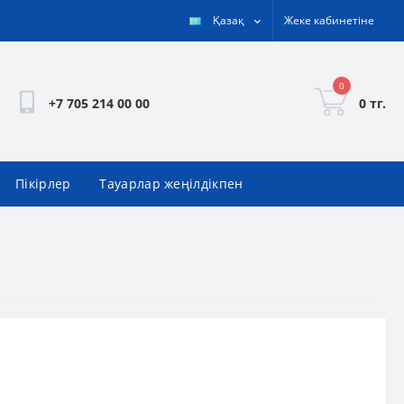
Қазақ
Жеке кабинетіне
0
0 тг.
+7 705 214 00 00
Пікірлер
Тауарлар жеңілдікпен