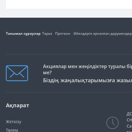
Танымал сұраулар
Тараз
Протеин
Әйелдерге арналған дәрумендер
Акциялар мен жеңілдіктер туралы бір
ме?
Біздің жаңалықтарымызға жаз
Ақпарат
ДС
СН
Жеткізу
Са
Төлем