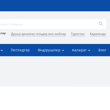
улар
Душқа арналған гельдер мен майлар
Түркістан
Қарағанды
Пептидтер
Өндірушілер
Ақпарат
Блог