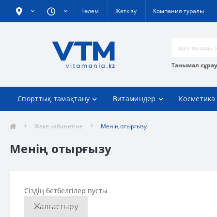
Төлем
Жеткізу
Компания туралы
Танымал сұра
Спорттық тамақтану
Витаминдер
Косметика
Жеке кабинетіне
Менің отырғызу
Менің отырғызу
Сіздің бетбелгілер пусты
Жалғастыру