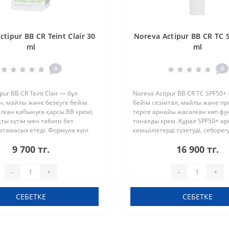
tipur BB CR Teint Clair 30
Noreva Actipur BB CR TC 
ml
ml
0
0
pur BB CR Teint Clair — бұл
Noreva Actipur BB CR TC SPF50+
ген, майлы және безеуге бейім
бейім сезімтал, майлы және п
алған қабынуға қарсы BB кремі,
теріге арнайы жасалған көп ф
ты күтім мен табиғи бет
тоналды крем. Құрал SPF50+ а
мтамасыз етеді. Формула күні
кемшіліктерді түзетуді, себоре
ы жылтырды азайту арқылы
күтімді және сенімді ультракүлг
9 700 тг.
16 900 тг.
 ауырлығын төм..
сәулеленуден қорғауды ..
-
+
-
+
СЕБЕТКЕ
СЕБЕТКЕ