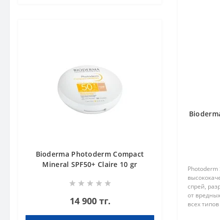
Bioderm
Bioderma Photoderm Compact
Mineral SPF50+ Claire 10 gr
Photoderm 
высококач
спрей, ра
от вредных
14 900 тг.
всех типов
чувствител