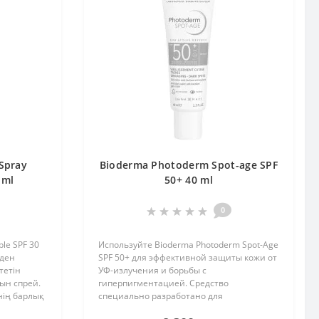
Spray
Bioderma Photoderm Spot-age SPF
 ml
50+ 40 ml
0
ble SPF 30
Используйте Bioderma Photoderm Spot-Age
рден
SPF 50+ для эффективной защиты кожи от
тетін
УФ-излучения и борьбы с
ын спрей.
гиперпигментацией. Средство
нің барлық
специально разработано для
талдыққа
предотвращения фотостарения кожи,