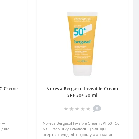
CC Creme
Noreva Bergasol Invisible Cream
SPF 50+ 50 ml
0
e —
Noreva Bergasol Invisible Cream SPF 50+ 50
цеяға
мл — теріні күн сәулесінің зиянды
әсерінен күнделікті қорғауға арналған,