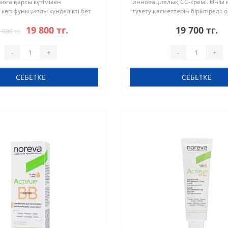
аюға қарсы күтіммен
инновациялық СС-кремі. Өнім 
н көп функциялы күнделікті бет
түзету қасиеттерін біріктіреді: 
рналған күннен қорғайтын крем.
бірден тегістейді, қызаруды ж
19 800 тг.
19 700 тг.
іні ультракүлгін және ..
және сонымен бірге олардың а
 000 тг.
-
+
-
+
СЕБЕТКЕ
СЕБЕТКЕ