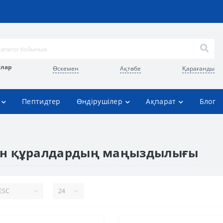
улар
Өскемен
Ақтөбе
Қарағанды
Пептидтер
Өндірушілер
Ақпарат
Блог
тын құралдардың маңыздылығы