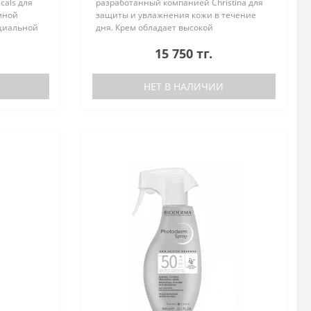
cals для
разработанный компанией Christina для
мной
защиты и увлажнения кожи в течение
ециальной
дня. Крем обладает высокой
равиться с
эффективностью благодаря
15 750 тг.
использованию фитоэкстрактов и
натуральных ингредиентов..
НЕТ В НАЛИЧИИ