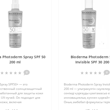
a Photoderm Spray SPF 50
Bioderma Photoderm 
200 ml
Invisible SPF 30 200
0
0
Spray SPF50+ — это
Bioderma Photoderm Spray Invisi
ественный солнцезащитный
200 ml — ультракүлгін сәулеле
зработанный для защиты кожи
сенімді қорғауды қамтамасыз е
 UV-лучей. Он подходит для
инновациялық күннен қорғайт
 кожи, включая
Оның әмбебап формуласы тері
ьную, и обеспечивает
түрлеріне, соның ішінде сезім