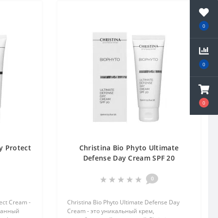
0
0
0
y Protect
Christina Bio Phyto Ultimate
Defense Day Cream SPF 20
0
ect Cream -
Christina Bio Phyto Ultimate Defense Day
танный
Cream - это уникальный крем,