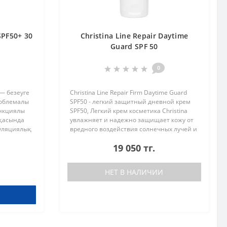
SPF50+ 30
Christina Line Repair Daytime
Guard SPF 50
0
 — безеуге
Christina Line Repair Firm Daytime Guard
роблемалы
SPF50 - легкий защитный дневной крем
ункциялы
SPF50, Легкий крем косметика Christina
рқасында
увлажняет и надежно защищает кожу от
гуляциялық
вредного воздействия солнечных лучей и
ін
преждевременного старения благодаря
19 050 тг.
комбинации УФ-фильтро..
НЕТ В НАЛИЧИИ