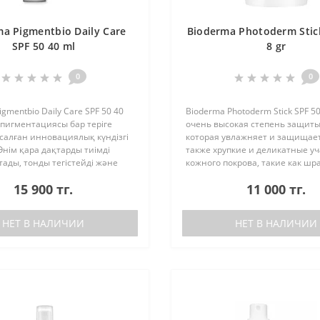
a Pigmentbio Daily Care
Bioderma Photoderm Stic
SPF 50 40 ml
8 gr
0
0
gmentbio Daily Care SPF 50 40
Bioderma Photoderm Stick SPF 5
пигментациясы бар теріге
очень высокая степень защиты
салған инновациялық күндізгі
которая увлажняет и защищает
 Өнім қара дақтарды тиімді
также хрупкие и деликатные уч
тады, тонды тегістейді және
кожного покрова, такие как шр
биғи жарқылын қайтарады.
прыщи, нос или даже уши. Это
15 900 тг.
11 000 тг.
н/ультракүлгін ..
солнцезащитный стик для чувс
НЕТ В НАЛИЧИИ
НЕТ В НАЛИЧИИ