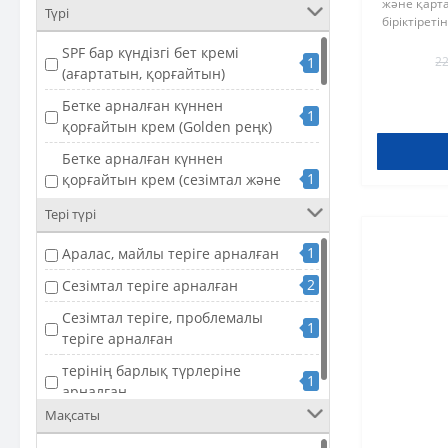
және қарт
1
50 мл
Түрі
біріктіреті
терісіне а
SPF бар күндізгі бет кремі
Формула тер
1
22
(ағартатын, қорғайтын)
Бетке арналған күннен
1
қорғайтын крем (Golden реңк)
Бетке арналған күннен
1
қорғайтын крем (сезімтал және
қызаруға бейім теріге арналған)
Тері түрі
Бетке арналған күннен
1
1
қорғайтын сұйықтық
Аралас, майлы теріге арналған
2
Денеге және бетке арналған
Сезімтал теріге арналған
1
күннен қорғайтын спрей
Сезімтал теріге, проблемалы
1
Күннен қорғайтын күңгірт
теріге арналған
1
сұйықтық / бет кремі
терінің барлық түрлеріне
1
Тонсыз бетке арналған күннен
арналған
1
қорғайтын крем
Мақсаты
Тоны бар бетке арналған күннен