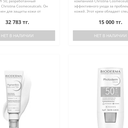
F 50, разработанный
компанией Christina Cosmeceuti
Christina Cosmeceuticals. Он
эффективного ухода за пробле
чен для защиты кожи от
кожей. Этот крем обладает сп
оздействия солнечных лучей, а
формулой, которая помогает сп
32 783 тг.
15 000 тг.
увлажнения и пита..
излишним блеском ..
НЕТ В НАЛИЧИИ
НЕТ В НАЛИЧИИ