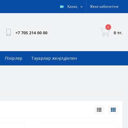
Қазақ
Жеке кабинетіне
0
0 тг.
+7 705 214 00 00
Пікірлер
Тауарлар жеңілдікпен