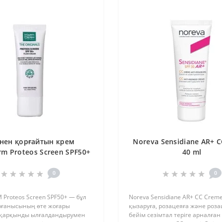
нен қорғайтын крем
Noreva Sensidiane AR+ 
rm Proteos Screen SPF50+
40 ml
40 мл
0
0
Proteos Screen SPF50+ — бұл
Noreva Sensidiane AR+ CC Crem
орғанысының өте жоғары
қызаруға, розацеяға және роза
 қарқынды ылғалдандырумен
бейім сезімтал теріге арналған