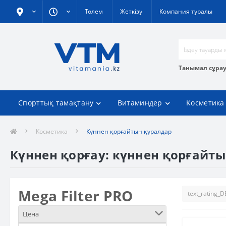
Төлем
Жеткізу
Компания туралы
Танымал сұра
Спорттық тамақтану
Витаминдер
Косметика
Косметика
Күннен қорғайтын құралдар
Күннен қорғау: күннен қорғай
Mega Filter PRO
Цена