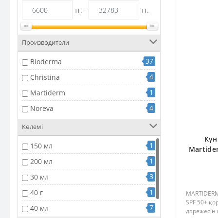
тг. -
тг.
Производители
37
Bioderma
4
Christina
1
Martiderm
4
Noreva
Көлемі
Күн
1
150 мл
Martide
1
200 мл
3
30 мл
1
40 г
MARTIDERM 
SPF 50+ қ
7
40 мл
дәрежесін