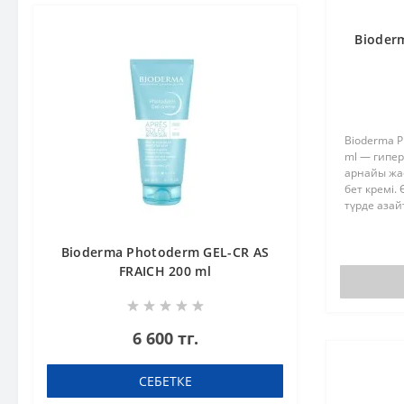
Bioderm
Bioderma Pi
ml — гипер
арнайы жа
бет кремі.
түрде азай
терінің та
Ультракүлгі
Bioderma Photoderm GEL-CR AS
FRAICH 200 ml
6 600 тг.
СЕБЕТКЕ