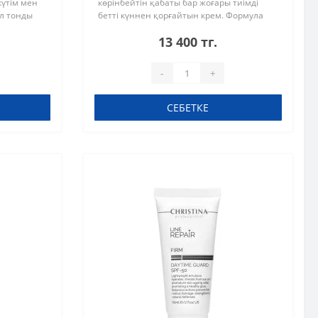
күтім мен
көрінбейтін қабаты бар жоғары тиімді
ол тонды
бетті күннен қорғайтын крем. Формула
асырады
ультракүлгін сәулелерден, инфрақызыл
13 400 тг.
уырлығы..
және көк жарықтан..
-
+
СЕБЕТКЕ