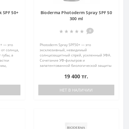
k SPF 50+
Bioderma Photoderm Spray SPF 50
300 ml
0
0+ — это
Photoderm Spray SPF50+ — это
 от солнца,
эксклюзивный, невидимый
 губы, а
солнцезащитный спрей, усиленный УФА.
астки
Сочетание УФ-фильтров и
амы,
запатентованной биологической защиты
т
повышает способность кожи к
19 400 тг.
твитель..
самозащите, помогая сохранить ее
здоровье в течение длительного
периода..
НЕТ В НАЛИЧИИ