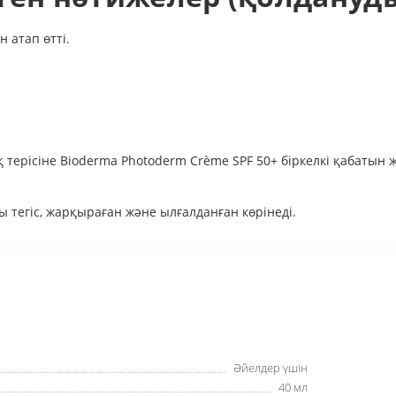
 атап өтті.
қ терісіне Bioderma Photoderm Crème SPF 50+ біркелкі қабатын
ойы тегіс, жарқыраған және ылғалданған көрінеді.
Әйелдер үшін
40 мл