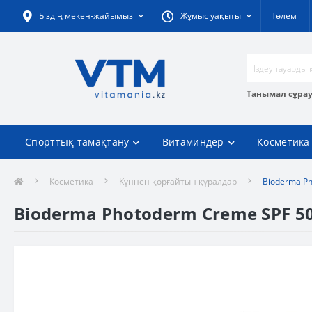
Біздің мекен-жайымыз
Жұмыс уақыты
Төлем
Танымал сұра
Спорттық тамақтану
Витаминдер
Косметика
Косметика
Күннен қорғайтын құралдар
Bioderma Ph
Bioderma Photoderm Creme SPF 50+