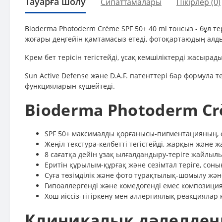
Тауарға шолу
Сипаттамалары
Пікірлер (0)
Bioderma Photoderm Crème SPF 50+ 40 ml тонсыз - бұл 
жоғары деңгейін қамтамасыз етеді, фотоқартаюдың алдын
Крем бет терісін тегістейді, ұсақ кемшіліктерді жасырад
Sun Active Defense және D.A.F. патенттері бар формула
функцияларын күшейтеді.
Bioderma Photoderm C
SPF 50+ максималды қорғанысы-пигментацияның, 
Жеңіл текстура-келбетті тегістейді, жарқын және жа
8 сағатқа дейін ұзақ ылғалдандыру-теріге жайлыл
Еритін құрылым-құрғақ және сезімтал теріге, соны
Суға төзімділік және фото тұрақтылық-шомылу және 
Гипоаллергенді және комедогенді емес композиция-
Хош иіссіз-тітіркену мен аллергиялық реакциялар 
Клиникалық дәлелденг