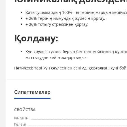
Қатысушылардың 100% - ы терінің жарқын көрінісін
+ 26% терінің иммундық жүйесін қорғау.
+ 26% тотығу стрессінен қорғау.
Қолдану:
Күн сәулесі түспес бұрын бет пен мойынның құрға
жаттығудан кейін жаңартыңыз.
Нәтижесі: тері күн сәулесінен сенімді қорғалған, күні б
Сипаттамалар
СВОЙСТВА
Кім үшін
Көлемі