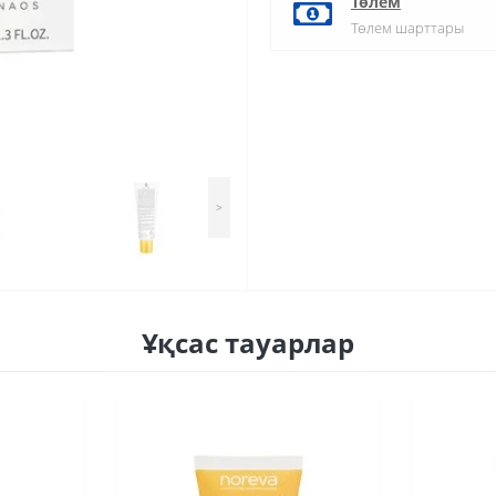
Төлем
Төлем шарттары
>
Ұқсас тауарлар