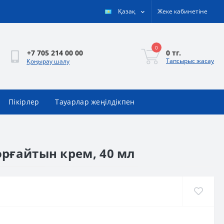
Қазақ
Жеке кабинетіне
0
0 тг.
+7 705 214 00 00
Тапсырыс жасау
Қоңырау шалу
Пікірлер
Тауарлар жеңілдікпен
қорғайтын крем, 40 мл