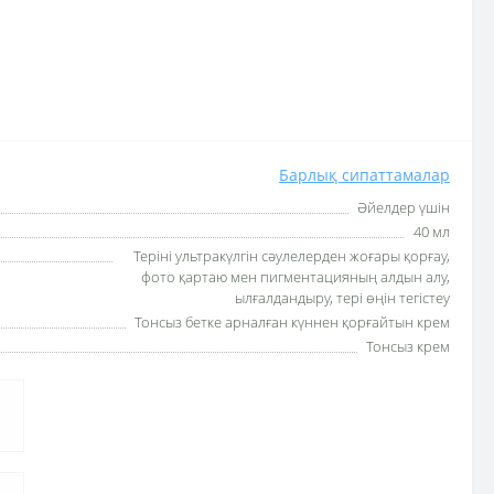
Барлық сипаттамалар
Әйелдер үшін
40 мл
Теріні ультракүлгін сәулелерден жоғары қорғау,
фото қартаю мен пигментацияның алдын алу,
ылғалдандыру, тері өңін тегістеу
Тонсыз бетке арналған күннен қорғайтын крем
Тонсыз крем