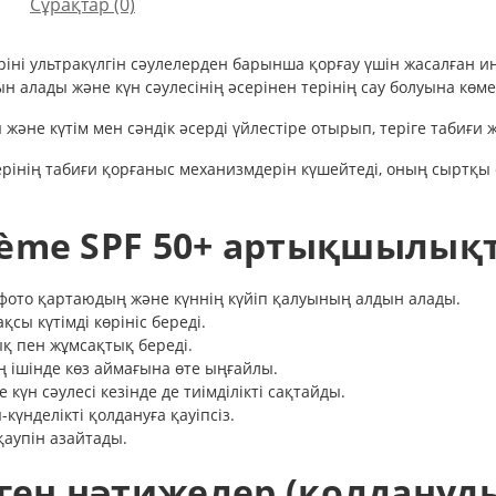
Сұрақтар
(0)
теріні ультракүлгін сәулелерден барынша қорғау үшін жасалған
 алады және күн сәулесінің әсерінен терінің сау болуына көме
ы және күтім мен сәндік әсерді үйлестіре отырып, теріге табиғи 
 терінің табиғи қорғаныс механизмдерін күшейтеді, оның сыртқ
rème SPF 50+ артықшылық
фото қартаюдың және күннің күйіп қалуының алдын алады.
қсы күтімді көрініс береді.
ық пен жұмсақтық береді.
ң ішінде көз аймағына өте ыңғайлы.
күн сәулесі кезінде де тиімділікті сақтайды.
күнделікті қолдануға қауіпсіз.
қаупін азайтады.
ен нәтижелер (қолданудың