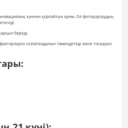
 инновациялық күннен қорғайтын крем. Ол фотоқорғаудың
ктеседі.
жарқыл береді.
ы факторларға сезімталдығын төмендетеді және тосқауыл
тары:
 21 күні):