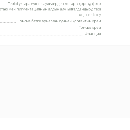
Теріні ультракүлгін сәулелерден жоғары қорғау, фото
ртаю мен пигментацияның алдын алу, ылғалдандыру, тері
өңін тегістеу
Тонсыз бетке арналған күннен қорғайтын крем
Тонсыз крем
Франция