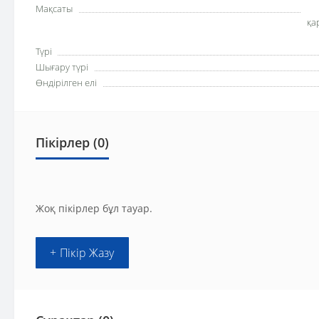
Мақсаты
қа
Түрі
Шығару түрі
Өндірілген елі
Пікірлер (0)
Жоқ пікірлер бұл тауар.
+ Пікір Жазу