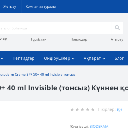
Жеткізу
Компания туралы
улар
Түркістан
Павлодар
Атырау
Пептидтер
Өндірушілер
Ақпарат
Блог
otoderm Creme SPF 50+ 40 ml Invisible тонсыз
 40 ml Invisible (тонсыз) Күннен 
Пікірлер:
(0)
Жүргізуші:
BIODERMA