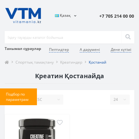
Қазақ
+7 705 214 00 00
Танымал сұраулар
Пептидтер
А дәрумені
Дене күтімі
Спорттық тамақтану
Креатиндер
Қостанай
Креатин Қостанайда
Подбор по
параметрам