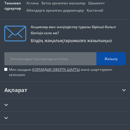
Танымал
Астана
Бетке арналған маскалар
Шымкент
сұраулар
Әйелдерге арналған дәрумендер
Қостанай
Акциялар мен жеңілдіктер туралы бірінші болып
білгіңіз келе ме?
Біздің жаңалықтарымызға жазылыңыз
Жазылу
Мен оқыдым
ҚОҒАМДЫҚ ОФЕРТА ШАРТЫ
және шарттармен
келісемін
Ақпарат