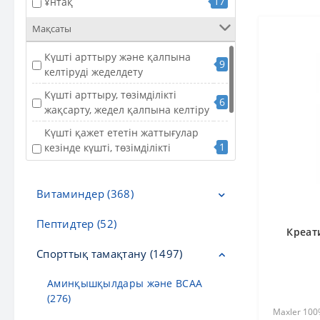
17
Ұнтақ
Күш қолданылатын спорт,
Мақсаты
2
кроссфит, HIIT, бодибилдинг,
қарқынды жаттығулар
Күшті арттыру және қалпына
9
келтіруді жеделдету
Күшті арттыру, төзімділікті
6
жақсарту, жедел қалпына келтіру
Күшті қажет ететін жаттығулар
1
кезінде күшті, төзімділікті
арттыру және қалпына келтіру
Қарқынды жаттығулар кезінде
Витаминдер (368)
6
күшті, төзімділікті арттыру және
қалпына келтіру
Пептидтер (52)
С дәрумені (20)
Креат
D дәрумені (31)
Спорттық тамақтану (1497)
E дәрумені (3)
Аминқышқылдары және BCAA
(276)
А дәрумені (2)
Maxler 100%