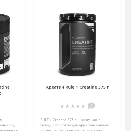
atine
Креатин Rule 1 Creatine 375 г
с
0
л
RULE 1 Creatine 375 г — күшті және
 және оқу
төзімділікті арттыруға арналған сапалы
айындалған
қосымша, белсенді жаттығулар мен