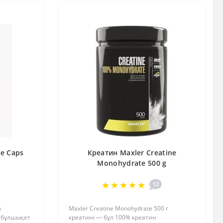
ne Caps
Креатин Maxler Creatine
Monohydrate 500 g
12
л
Maxler Creatine Monohydrate 500 г
н бұлшықет
креатині — бұл 100% креатин