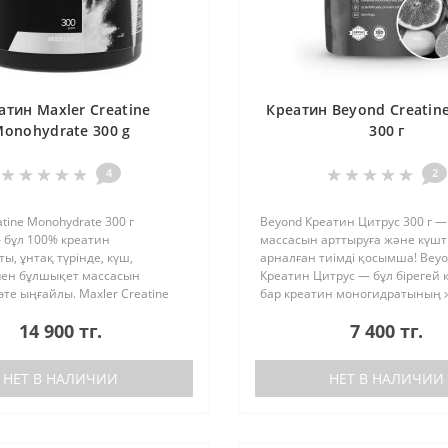
атин Maxler Creatine
Креатин Beyond Creatin
onohydrate 300 g
300 г
4
2
atine Monohydrate 300 г
Beyond Креатин Цитрус 300 г 
 бұл 100% креатин
массасын арттыруға және күшт
ы, ұнтақ түрінде, күш,
арналған тиімді қосымша! Bey
 пен бұлшықет массасын
Креатин Цитрус — бұл бірегей 
өте ыңғайлы. Maxler Creatine
бар креатин моногидратының 
te артықшылықтары: Энергия
сапалы түрі және спортшыларғ
14 900 тг.
7 400 тг.
ілікті арттыру үшін
жаттығуларда ең жақсы нәтижел
рдегі..
НЕТ В НАЛИЧИИ
НЕТ В НАЛИЧИИ