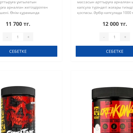
рттыруға ұмтылатын
массасын арттыруға арналған
ға арналған жетілдірілген
капсула түріндегі жоғары тиімд
ешені. Өнім құрамында
қоспасы. Әрбір капсулада 1000
 үш патенттелген түрінің
моногидраты бар, ал қаптамад
11 700 тг.
12 000 тг.
спасы бар, олардың тиімділігі
капсула бар — бұл толық кур..
 зе..
-
+
-
+
СЕБЕТКЕ
СЕБЕТКЕ