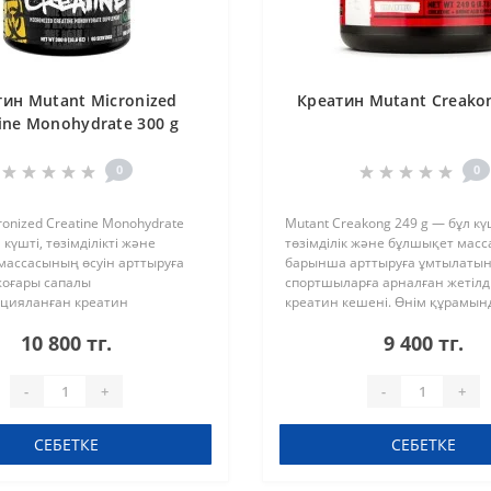
тин Mutant Micronized
Креатин Mutant Creakon
ine Monohydrate 300 g
0
0
ronized Creatine Monohydrate
Mutant Creakong 249 g — бұл кү
 күшті, төзімділікті және
төзімділік және бұлшықет мас
массасының өсуін арттыруға
барынша арттыруға ұмтылаты
жоғары сапалы
спортшыларға арналған жетілд
цияланған креатин
креатин кешені. Өнім құрамын
ты. Креатиннің
креатиннің үш патенттелген тү
10 800 тг.
9 400 тг.
цияланған түрі жақсы еру мен
бірегей қоспасы бар, олардың ти
ияны қамтамасыз ..
клиникалық зе..
-
+
-
+
СЕБЕТКЕ
СЕБЕТКЕ