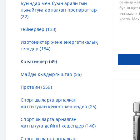
сенімді жа
Буындар мен буын аралығын
бұлшықет м
Балаларға арналған дәрумендер
нығайтуға арналған препараттар
төзімділік
(14)
(22)
қоспа. Max
өнімдерде
В дәрумені (16)
Гейнерлер (133)
құрылымым
Ерлерге арналған дәрумендер
Изотониктер және энергетикалық
(26)
гельдер (184)
К дәрумені (6)
Креатиндер (49)
Коллаген (26)
Майды қыздырғыштар (56)
Күнделікті қабылдауға арналған
Протеин (559)
дәрумендер (64)
Спортшыларға арналған
Омега 3 (32)
жаттығудан кейінгі кешендер (25)
Әйелдерге арналған дәрумендер
Спортшыларға арналған
(40)
жаттығуға дейінгі кешендер (146)
Спортшыларға арналған