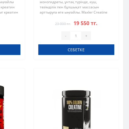
 ыңғайлы
моногидраты, ұнтақ түрінде, күш,
і креатин
төзімділік пен бұлшықет массасын
 мг креатин
арттыруға өте ыңғайлы. Maxler Creatine
а 100
Monohydrate артықшылықтары: Энергия
19 550 тг.
мен төзімділікті арттыру үшін
23 000 тг.
бұлшықеттердегі..
-
+
СЕБЕТКЕ