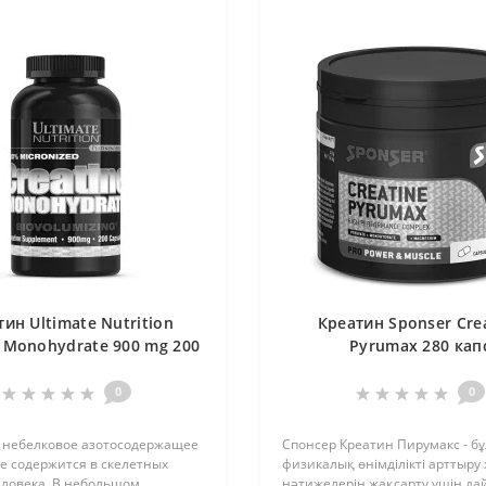
тин Ultimate Nutrition
Креатин Sponser Cre
e Monohydrate 900 mg 200
Pyrumax 280 кап
caps
0
0
 небелковое азотосодержащее
Спонсер Креатин Пирумакс - бұ
е содержится в скелетных
физикалық өнімділікті арттыру
ловека. В небольшом
нәтижелерін жақсарту үшін д