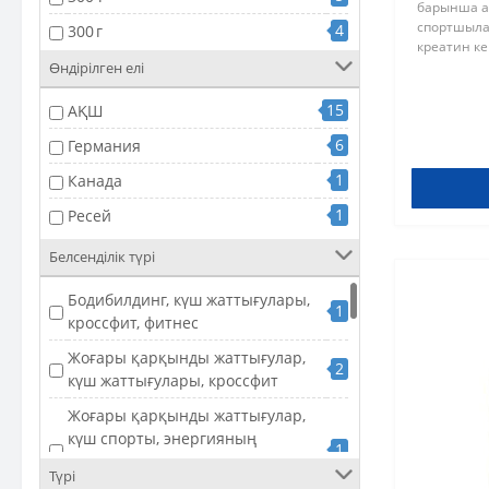
барынша а
2
Ultimate Nutrition
спортшылар
4
300 г
креатин к
1
375 г
креатиннің
Өндірілген елі
бірегей қо
1
500 г
клиникалық
15
АҚШ
1
600 г
6
Германия
1
Канада
1
Ресей
Белсенділік түрі
Бодибилдинг, күш жаттығулары,
1
кроссфит, фитнес
Жоғары қарқынды жаттығулар,
2
күш жаттығулары, кроссфит
Жоғары қарқынды жаттығулар,
күш спорты, энергияның
1
қайтарымы мен қуатына баса
Түрі
назар аударатын спринттер