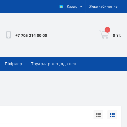
Қазақ
Жеке кабинетіне
0
0 тг.
+7 705 214 00 00
Пікірлер
Тауарлар жеңілдікпен