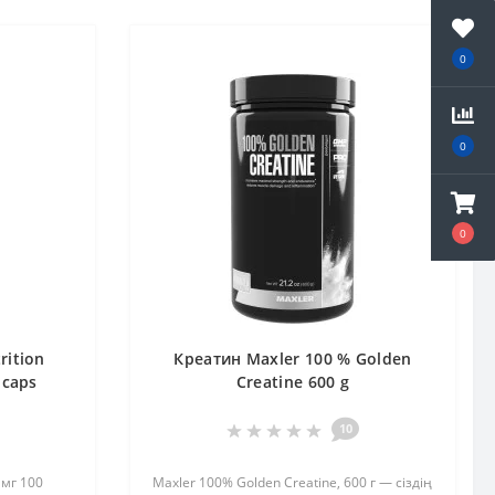
0
0
0
rition
Креатин Maxler 100 % Golden
 caps
Creatine 600 g
10
 мг 100
Maxler 100% Golden Creatine, 600 г — сіздің