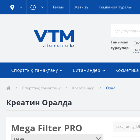
Төлем
Жеткізу
Компания туралы
Танымал
Спо
сұраулар
жат
Спорттық тамақтану
Витаминдер
Косметика
Спорттық тамақтану
Креатиндер
Орал
Креатин Оралда
Mega Filter PRO
Цена