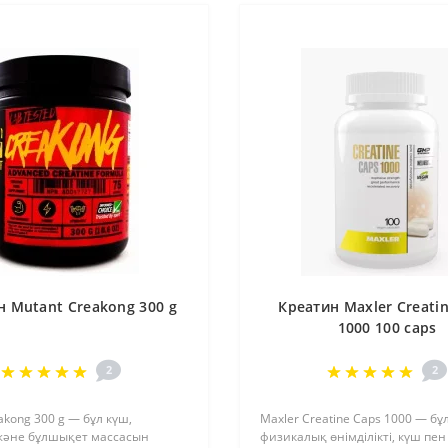
н Mutant Creakong 300 g
Креатин Maxler Creati
1000 100 caps
2
2
akong 300 g — бұл күш,
Maxler Creatine Caps 1000 — бұ
 және бұлшықет массасын
физикалық өнімділікті, күш пе