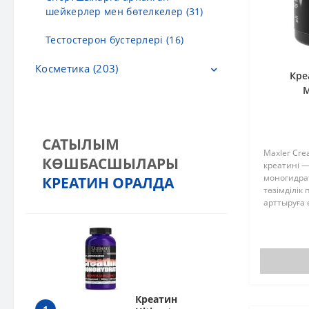
шейкерлер мен бөтелкелер (31)
Тестостерон бустерлері (16)
Косметика (203)
Кре
M
Арнайы өнім (5)
Балалар косметикасы (3)
САТЫЛЫМ
Бетке арналған кремдер (53)
Maxler Cre
КӨШБАСШЫЛАРЫ
креатині —
моногидрат
КРЕАТИН ОРАЛДА
Бетке арналған маскалар (8)
төзімділік
арттыруға 
Бетке арналған сарысулар (9)
Monohydra
мен төзімд
Бетке арналған тониктер (10)
бұлшықетте
Дене күтімі (8)
Душқа арналған гельдер мен
Креатин