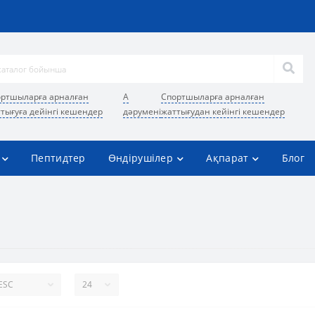
ртшыларға арналған
А
Спортшыларға арналған
тығуға дейінгі кешендер
дәрумені
жаттығудан кейінгі кешендер
Пептидтер
Өндірушілер
Ақпарат
Блог