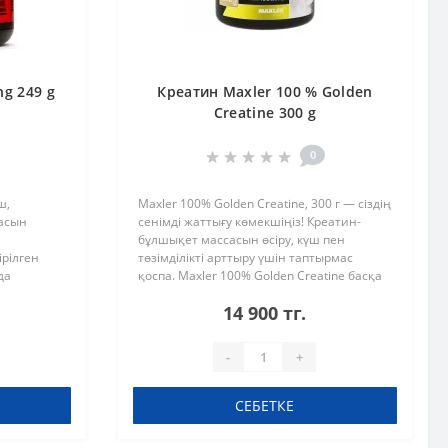
g 249 g
Креатин Maxler 100 % Golden
Creatine 300 g
0
ш,
Maxler 100% Golden Creatine, 300 г — сіздің
сасын
сенімді жаттығу көмекшіңіз! Креатин-
н
бұлшықет массасын өсіру, күш пен
ірілген
төзімділікті арттыру үшін таптырмас
да
қоспа. Maxler 100% Golden Creatine басқа
рінің
өнімдерден өзінің микронизацияланған
14 900 тг.
імділігі
құрылымымен ерекшелене..
-
+
СЕБЕТКЕ