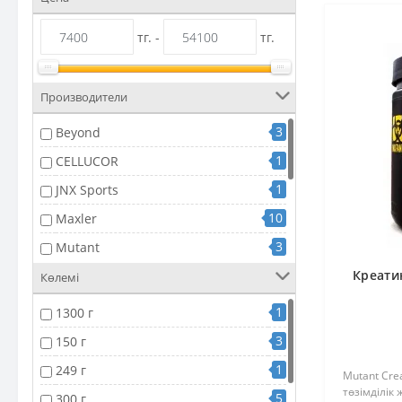
тг. -
тг.
Производители
3
Beyond
1
CELLUCOR
1
JNX Sports
10
Maxler
3
Mutant
1
Креати
Now
Көлемі
1
NUTREX
1
1300 г
4
Optimum Nutrition
3
150 г
5
Rule 1
1
249 г
Mutant Cre
1
Sponser
төзімділік
5
300 г