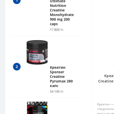
1
майлар (7)
Ultimate
Nutrition
Creatine
Күннен қорғайтын құралдар (46)
Monohydrate
900 mg 200
Теріні тазарту (50)
caps
17 800 тг.
Шаш күтімі (12)
2
Креатин
Sponser
Креа
Creatine
Pyrumax 280
Creatin
капс
54 100 тг.
Креатин —
соединени
мышцах че