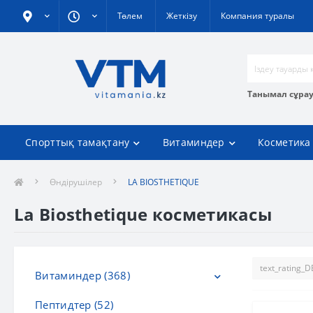
Төлем
Жеткізу
Компания туралы
Танымал сұра
Спорттық тамақтану
Витаминдер
Косметика
Өндірушілер
LA BIOSTHETIQUE
La Biosthetique косметикасы
Витаминдер (368)
Пептидтер (52)
С дәрумені (20)