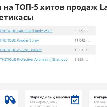
 на ТОП-5 хитов продаж La
етикасы
STHETIQUE Hair Beard Body Wash
8 059 тг.
STHETIQUE Powder Spray
11 042 тг.
STHETIQUE Volume Booster
10 531 тг.
THETIQUE Protective Volumising Shampoo
9 888 тг.
Жарамдылық мерзімі
Жоғары
Біз жарамдылық
Тек АҚШ
мерзімін мұқият
Израиль