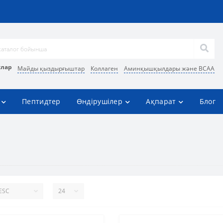
улар
Майды қыздырғыштар
Коллаген
Аминқышқылдары және BCAA
Пептидтер
Өндірушілер
Ақпарат
Блог