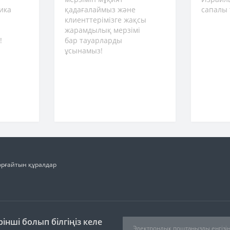
ика
қадағалаймыз және
сапалы 
клиенттерімізге жақсы
жарамдылық мерзімі
!
бар тауарларды
ұсынамыз!
орғайтын құралдар
інші болып білгіңіз келе