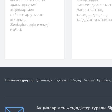
арасында үнемі
витаминдер, космет
акциялар мен
және спорттық
сыйлықтар ұтысын
тағамдардың кең
өткіземіз.
таңдауын ұсынамыз
Жеңілдіктердің икемді
жүйесі.
Танымал сұраулар
Қарағанды
E дәрумені
Ақтау
Атырау
Күннен қ
Акциялар мен жеңілдіктер туралы бір