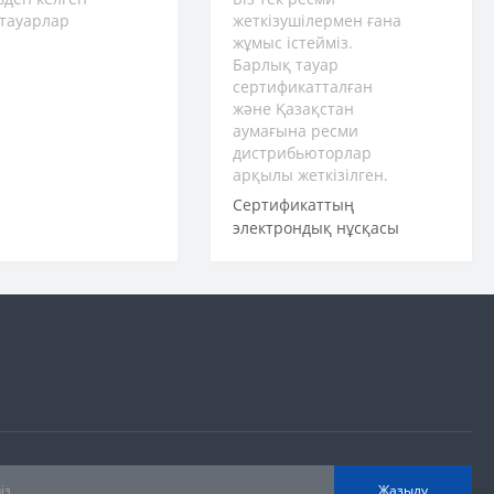
тауарлар
жеткізушілермен ғана
жұмыс істейміз.
Барлық тауар
сертификатталған
және Қазақстан
аумағына ресми
дистрибьюторлар
арқылы жеткізілген.
Сертификаттың
электрондық нұсқасы
Жазылу