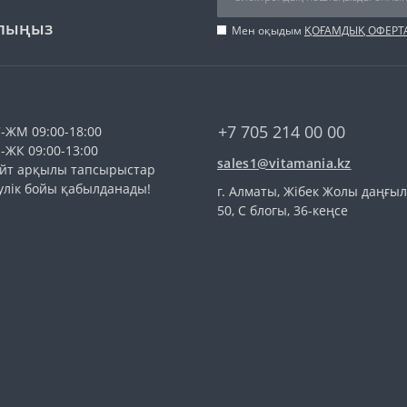
ылыңыз
Мен оқыдым
ҚОҒАМДЫҚ ОФЕРТ
+7 705 214 00 00
-ЖМ 09:00-18:00
-ЖК 09:00-13:00
sales1@vitamania.kz
йт арқылы тапсырыстар
улік бойы қабылданады!
г. Алматы, Жібек Жолы даңғы
50, С блогы, 36-кеңсе