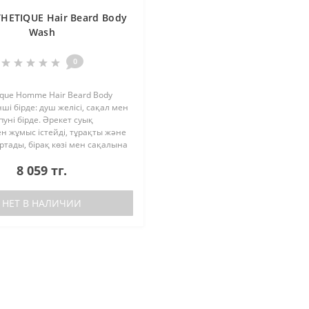
THETIQUE Hair Beard Body
Wash
0
tique Homme Hair Beard Body
ші бірде: душ желісі, сақал мен
уні бірде. Әрекет суық
 жұмыс істейді, тұрақты және
ртады, бірақ көзі мен сақалына
 еріктік. Көздің, басың және
8 059 тг.
за..
НЕТ В НАЛИЧИИ