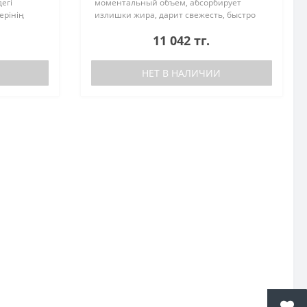
егі
моментальный объем, абсорбирует
ерінің
излишки жира, дарит свежесть, быстро
ап қояды,
придает волосам элегантную текстуру.
11 042 тг.
сы қорғ..
Волосы приобретают естественный
матовы..
НЕТ В НАЛИЧИИ