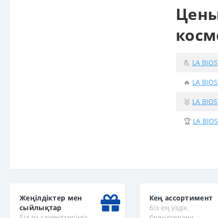
Цены
косм
💪
LA BIO
🔥
LA BIO
🥇
LA BIO
🏆
LA BIOS
Жеңілдіктер мен
Кең ассортимент
сыйлықтар
Біз ең үздік
Біз өз клиенттеріміз
брендтерден