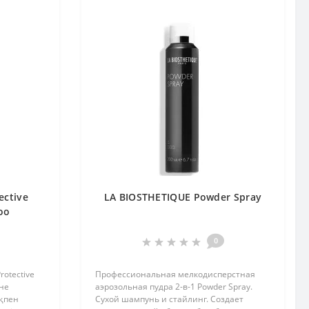
ective
LA BIOSTHETIQUE Powder Spray
oo
0
otective
Профессиональная мелкодисперстная
әне
аэрозольная пудра 2-в-1 Powder Spray.
ықпен
Сухой шампунь и стайлинг. Создает