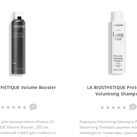
THETIQUE Volume Booster
LA BIOSTHETIQUE Prot
Volumising Shamp
0
0
 для прикорневого объема LA
Қорғаулы Volumising Шампунь Pr
UE Volume Booster, 200 мл.
Volumising Shampoo дерінен ж
нальный спрей для стойкого и
жанақұртты тазартады, суықт