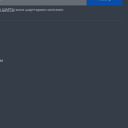
А ШАРТЫ
және шарттармен келісемін
лы