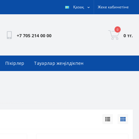
Қазақ
Жеке кабинетіне
0
0 тг.
+7 705 214 00 00
Пікірлер
Тауарлар жеңілдікпен