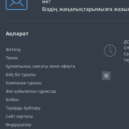
ме?
Біздің жаңалықтарымызға жаз
Ақпарат
ДС
СН
Жеткізу
Са
Төлем
тә
Құпиялылық саясаты және оферта
БАҚ біз туралы
Компания туралы
Жиі қойылатын сұрақтар
Бізбен
Тауарды Қайтару
Сайт картасы
Өндірушілер