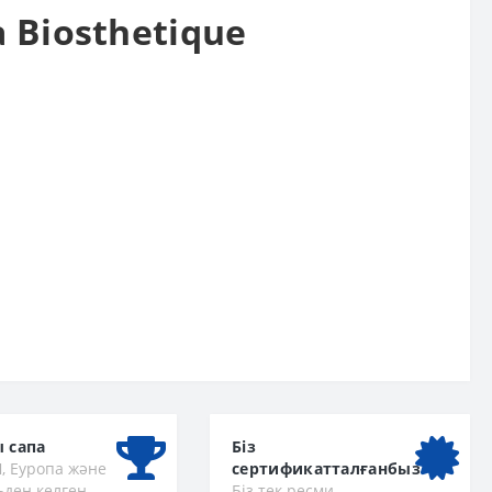
 Biosthetique
 сапа
Біз
, Еуропа және
сертификатталғанбыз
ден келген
Біз тек ресми