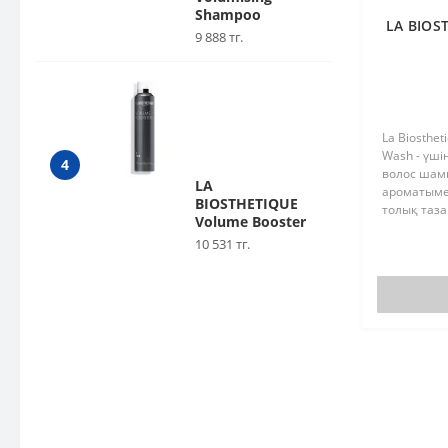
Shampoo
LA BIOS
9 888 тг.
La Biosthe
Wash - үшін
4
волос шамп
LA
ароматымен
BIOSTHETIQUE
толық таза
Volume Booster
қамтамасыз
10 531 тг.
сақалды та