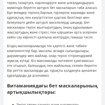
терең тазартуға, нәрлендіруге және ылғалдандыруға
мүмкіндік беретін әртүрлі бет маскаларын таба аласыз.
Бұл өнімдер терінің барлық түрлеріне жарамды және
құрғақтық пен күңгірттіктен қартаю белгілері мен
безеулерге дейін әртүрлі мәселелерді шешеді. Бет
маскалары-теріні жылтыратудың, оның құрылымын
жақсартудың және стресс пен қоршаған орта әсерінен
кейін сау көріністі қалпына келтірудің тамаша тәсілі.
Біздің маскаларымызда тек қауіпсіз және табиғи
компоненттер бар, мысалы, өсімдік сығындылары,
дәрумендер мен майлар, олар теріні тітіркендірмей
жұмсақ күтеді. Біз максималды нәтижені қамтамасыз
ете отырып, балғындық пен жайлылық сезімін беретін
бір реттік маскаларды да, тұрақты қолдануға арналған
құралдарды да ұсынамыз.
Витаманиядағы бет маскаларының
артықшылықтары:
Теріні терең тазарту және нәрлендіру