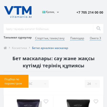
Қазақ
+7 705 214 00 00
Танымал сұраулар
Спорттық тамақтану
Павлодар
Омега 3
Косметика
Бетке арналған маскалар
Бет маскалары: сау және жақсы
күтімді терінің құпиясы
Подбор по
параметрам