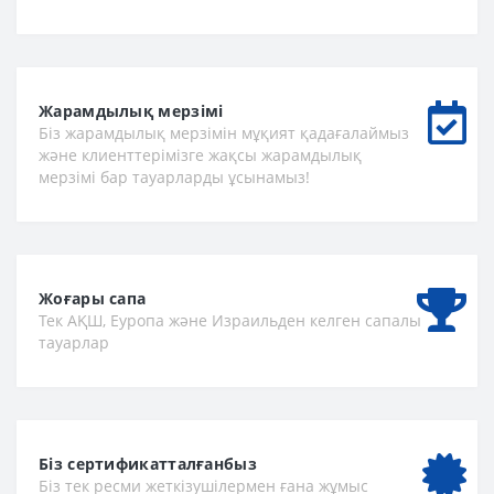
Жарамдылық мерзімі
Біз жарамдылық мерзімін мұқият қадағалаймыз
және клиенттерімізге жақсы жарамдылық
мерзімі бар тауарларды ұсынамыз!
Жоғары сапа
Тек АҚШ, Еуропа және Израильден келген сапалы
тауарлар
Біз сертификатталғанбыз
Біз тек ресми жеткізушілермен ғана жұмыс