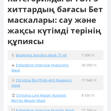
хиттардың бағасы Бет
маскалары: сау және
жақсы күтімді терінің
құпиясы
💪
Bioderma Sensibio Mask 75 ml
7 500 тг.
🔥
Esthederm Intensive Hyaluronic
30 000 тг.
Mask
🥇
Christina Bio Phyto Anti Rougeurs
17 940 тг.
mask
🏆
Christina Line Repair Nutrient
8 550 тг.
Berries Beauty Mask
💥
Esthederm Intensive Propolis Mask
27 200 тг.