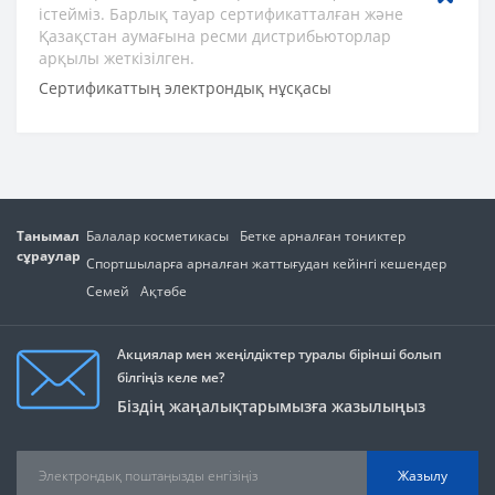
істейміз. Барлық тауар сертификатталған және
Қазақстан аумағына ресми дистрибьюторлар
арқылы жеткізілген.
Сертификаттың электрондық нұсқасы
Танымал
Балалар косметикасы
Бетке арналған тониктер
сұраулар
Спортшыларға арналған жаттығудан кейінгі кешендер
Семей
Ақтөбе
Акциялар мен жеңілдіктер туралы бірінші болып
білгіңіз келе ме?
Біздің жаңалықтарымызға жазылыңыз
Жазылу