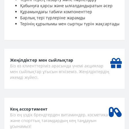
Қабынуға қарсы және ылғалдандыратын әсер
Құрамындағы табиғи компоненттер
Барлық тері түрлеріне жарамды
Терінің құрылымы мен сыртқы түрін жақсартады
Жеңілдіктер мен сыйлықтар
Біз өз клиенттеріміз арасында үнемі акциялар
мен сыйлықтар ұтысын өткіземіз. Жеңілдіктердің
икемді жүйесі.
Кең ассортимент
Біз ең үздік брендтерден витаминдер, косметика
және спорттық тағамдардың кең таңдауын
ұсынамыз!