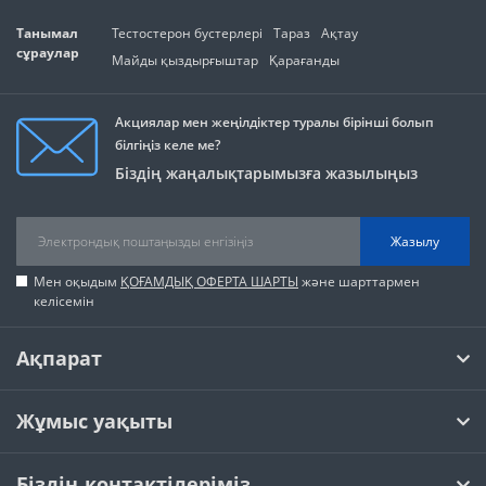
Танымал
Тестостерон бустерлері
Тараз
Ақтау
сұраулар
Майды қыздырғыштар
Қарағанды
Акциялар мен жеңілдіктер туралы бірінші болып
білгіңіз келе ме?
Біздің жаңалықтарымызға жазылыңыз
Жазылу
Мен оқыдым
ҚОҒАМДЫҚ ОФЕРТА ШАРТЫ
және шарттармен
келісемін
Ақпарат
Жұмыс уақыты
Біздің контактілеріміз