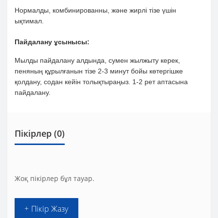
Нормалды, комбинированны, және жирлі тізе үшін
ықтимал.
Пайдалану ұсынысы:
Мылды пайдалану алдында, сумен жылжыту керек,
пеняның құрылғанын тізе 2-3 минут бойы көтергішке
қолдану, содан кейін толықтыраңыз. 1-2 рет аптасына
пайдалану.
Пікірлер (0)
Жоқ пікірлер бұл тауар.
+ Пікір Жазу