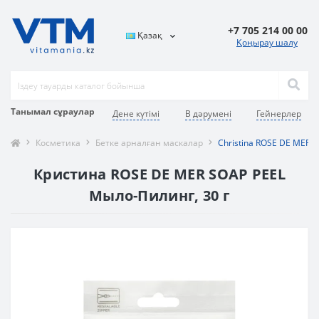
+7 705 214 00 00
Қазақ
Қоңырау шалу
Танымал сұраулар
Дене күтімі
В дәрумені
Гейнерлер
Косметика
Бетке арналған маскалар
Christina ROSE DE MER 
Кристина ROSE DE MER SOAP PEEL
Мыло-Пилинг, 30 г