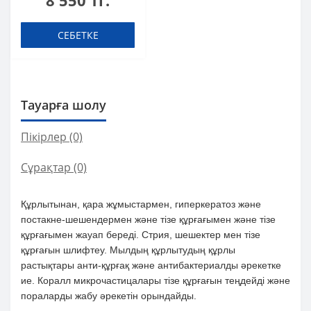
8 550 тг.
СЕБЕТКЕ
Тауарға шолу
Пікірлер (0)
Сұрақтар
(0)
Құрлытынан, қара жұмыстармен, гиперкератоз және
постакне-шешендермен және тізе құрғағымен және тізе
құрғағымен жауап береді. Стрия, шешектер мен тізе
құрғағын шлифтеу. Мылдың құрлытудың құрлы
растықтары анти-құрғақ және антибактериалды әрекетке
ие. Коралл микрочастицалары тізе құрғағын теңдейді және
пораларды жабу әрекетін орындайды.