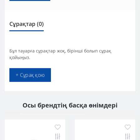
Сұрақтар
(0)
Бұл тауарға сұрақтар жоқ, бірінші болып сұрақ
қойыңыз.
+ Сұрақ қою
Осы брендтің басқа өнімдері