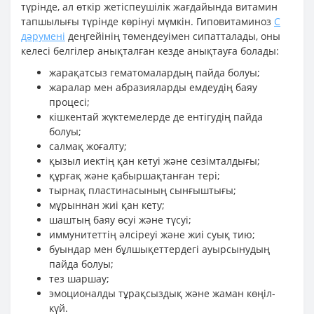
түрінде, ал өткір жетіспеушілік жағдайында витамин
тапшылығы түрінде көрінуі мүмкін. Гиповитаминоз
С
дәрумені
деңгейінің төмендеуімен сипатталады, оны
келесі белгілер анықталған кезде анықтауға болады:
жарақатсыз гематомалардың пайда болуы;
жаралар мен абразияларды емдеудің баяу
процесі;
кішкентай жүктемелерде де ентігудің пайда
болуы;
салмақ жоғалту;
қызыл иектің қан кетуі және сезімталдығы;
құрғақ және қабыршақтанған тері;
тырнақ пластинасының сынғыштығы;
мұрыннан жиі қан кету;
шаштың баяу өсуі және түсуі;
иммунитеттің әлсіреуі және жиі суық тию;
буындар мен бұлшықеттердегі ауырсынудың
пайда болуы;
тез шаршау;
эмоционалды тұрақсыздық және жаман көңіл-
күй.