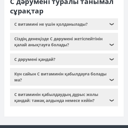
С дәрумені туралы танымал
сұрақтар
С витамині не үшін қолданылады?
❯
Сіздің денеңізде С дәрумені жетіспейтінін
қалай анықтауға болады?
❯
С дәрумені қандай?
❯
Күн сайын С витаминін қабылдауға болады
ма?
❯
С витаминін қабылдаудың дұрыс жолы
қандай: тамақ алдында немесе кейін?
❯