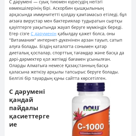
С дәрумені — суық тиюмен күресудің негізгі
көмекшілерінің бірі. Аскорбин қышқылының
арқасында иммунитетті қолдау қамтамасыз етіледі, бұл
ағзаға вирустар мен бактериялар тудыратын сыртқы
қауіптерге уақытында жауап беруге мүмкіндік береді.
Егер сізге
С дәруменін
қабылдау қажет болса, оны
"Витамания" интернет-дүкенінен арзан тауып, сатып
алуға болады. Біздің каталогта сонымен қатар
диеталық қоспалар, спорттық тағамдар және басқа да
дәрі-дәрмектер қол жетімді бағамен ұсынылған.
Оларды Алматыға немесе Қазақстанның басқа
қаласына жеткізу арқылы тапсырыс беруге болады.
Белгілі бір тауардың құны сайтта көрсетілген.
С дәрумені
қандай
пайдалы
қасиеттерге
ие