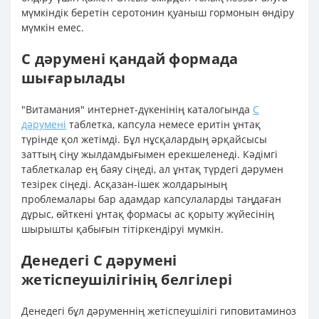
мүмкіндік беретін серотонин қуаныш гормонын өндіру
мүмкін емес.
С дәрумені қандай формада
шығарылады
"Витамания" интернет-дүкенінің каталогында
С
дәрумені
таблетка, капсула немесе еритін ұнтақ
түрінде қол жетімді. Бұл нұсқалардың әрқайсысы
заттың сіңу жылдамдығымен ерекшеленеді. Кәдімгі
таблеткалар ең баяу сіңеді, ал ұнтақ түрдегі дәрумен
тезірек сіңеді. Асқазан-ішек жолдарының
проблемалары бар адамдар капсулаларды таңдаған
дұрыс, өйткені ұнтақ формасы ас қорыту жүйесінің
шырышты қабығын тітіркендіруі мүмкін.
Денедегі С дәрумені
жетіспеушілігінің белгілері
Денедегі бұл дәруменнің жетіспеушілігі гиповитаминоз