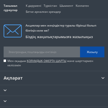
Танымал
К дәрумені
Түркістан
Шымкент
Коллаген
сұраулар
Бетке арналған кремдер
Акциялар мен жеңілдіктер туралы бірінші болып
білгіңіз келе ме?
Біздің жаңалықтарымызға жазылыңыз
Жазылу
Мен оқыдым
ҚОҒАМДЫҚ ОФЕРТА ШАРТЫ
және шарттармен
келісемін
Ақпарат