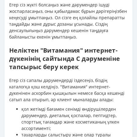
Егер сіз жүкті болсаңыз және дәрумендер ішуді
жоспарласаңыз, оны қабылдамас бұрын дәрігеріңізбен
кеңесуді ұмытпаңыз. Ол сізге ең қолайлы препаратты
таңдайды және дұрыс дозаны ұсынады. Сіздің
денсаулығыңыз дәрумендер кешенін таңдауға
байланысты екенін ұмытпаңыз.
Неліктен "Витамания" интернет-
дүкенінің сайтында С дәруменіне
тапсырыс беру керек
Егер сіз сапалы дәрумендерді іздесеңіз, біздің
каталогқа қош келдіңіз. "Витамания" интернет-
дүкенінен аскорбин қышқылын немесе басқа кешенді
сатып ала отырып, әр клиент мыналарды алады:
қол жетімді бағамен сенімді өндірушілерден
дәрумендер, диеталық қоспалар, пептидтер,
спорттық тағамдар және косметиканың үлкен
ассортименті;
тауарларды салыстыру және олар туралы