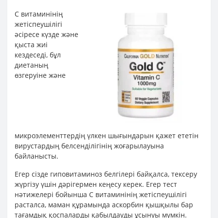
С витаминінің
жетіспеушілігі
әсіресе күзде және
қыста жиі
кездеседі, бұл
диетаның
өзгеруіне және
микроэлементтердің үлкен шығындарын қажет ететін
вирустардың белсенділігінің жоғарылауына
байланысты.
Егер сізде гиповитаминоз белгілері байқалса, тексеру
жүргізу үшін дәрігермен кеңесу керек. Егер тест
нәтижелері бойынша С витаминінің жетіспеушілігі
расталса, маман құрамында аскорбин қышқылы бар
тағамдық қоспаларды қабылдауды ұсынуы мүмкін.