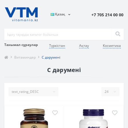
Қазақ
+7 705 214 00 00
Танымал сұраулар
Түркістан
Ақтау
Косметика
Витаминдер
С дәрумені
С дәрумені