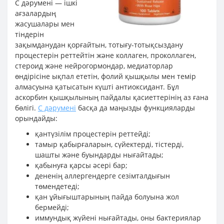
С дәрумені — ішкі
ағзалардың
жасушалары мен
тіндерін
зақымданудан қорғайтын, тотығу-тотықсыздану
процестерін реттейтін және коллаген, проколлаген,
стероид және нейрогормондар, медиаторлар
өндірісіне ықпал ететін, фолий қышқылы мен темір
алмасуына қатысатын күшті антиоксидант. Бұл
аскорбин қышқылының пайдалы қасиеттерінің аз ғана
бөлігі.
С дәрумені
басқа да маңызды функцияларды
орындайды:
қантүзілім процестерін реттейді;
тамыр қабырғаларын, сүйектерді, тістерді,
шашты және буындарды нығайтады;
қабынуға қарсы әсері бар;
дененің аллергендерге сезімталдығын
төмендетеді;
қан ұйығыштарының пайда болуына жол
бермейді;
иммундық жүйені нығайтады, оны бактериялар