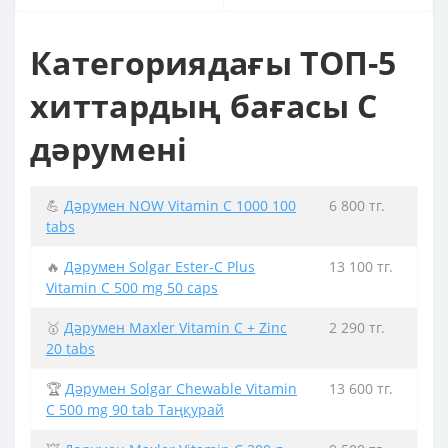
Категориядағы ТОП-5
хиттардың бағасы С
дәрумені
💪
Дәрумен NOW Vitamin C 1000 100
6 800 тг.
tabs
🔥
Дәрумен Solgar Ester-C Plus
13 100 тг.
Vitamin C 500 mg 50 caps
🥇
Дәрумен Maxler Vitamin C + Zinc
2 290 тг.
20 tabs
🏆
Дәрумен Solgar Chewable Vitamin
13 600 тг.
C 500 mg 90 tab Таңқурай