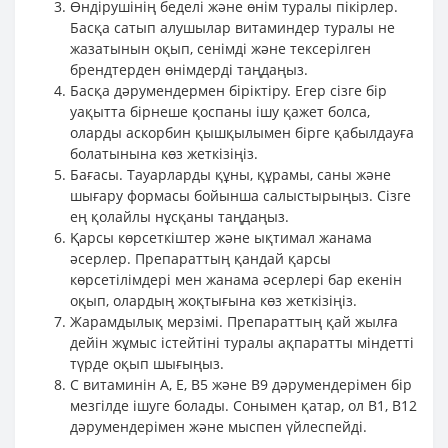
Өндірушінің беделі және өнім туралы пікірлер.
Басқа сатып алушылар витаминдер туралы не
жазатынын оқып, сенімді және тексерілген
брендтерден өнімдерді таңдаңыз.
Басқа дәрумендермен біріктіру. Егер сізге бір
уақытта бірнеше қоспаны ішу қажет болса,
оларды аскорбин қышқылымен бірге қабылдауға
болатынына көз жеткізіңіз.
Бағасы. Тауарларды құны, құрамы, саны және
шығару формасы бойынша салыстырыңыз. Сізге
ең қолайлы нұсқаны таңдаңыз.
Қарсы көрсеткіштер және ықтимал жанама
әсерлер. Препараттың қандай қарсы
көрсетілімдері мен жанама әсерлері бар екенін
оқып, олардың жоқтығына көз жеткізіңіз.
Жарамдылық мерзімі. Препараттың қай жылға
дейін жұмыс істейтіні туралы ақпаратты міндетті
түрде оқып шығыңыз.
С витаминін А, Е, В5 және В9 дәрумендерімен бір
мезгілде ішуге болады. Сонымен қатар, ол В1, В12
дәрумендерімен және мыспен үйлеспейді.