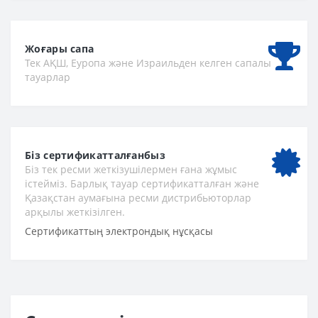
Жоғары сапа
Тек АҚШ, Еуропа және Израильден келген сапалы
тауарлар
Біз сертификатталғанбыз
Біз тек ресми жеткізушілермен ғана жұмыс
істейміз. Барлық тауар сертификатталған және
Қазақстан аумағына ресми дистрибьюторлар
арқылы жеткізілген.
Сертификаттың электрондық нұсқасы