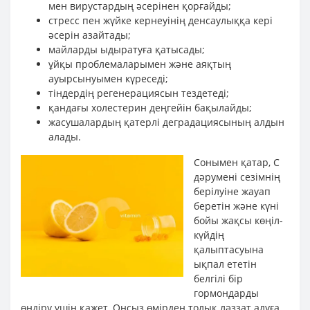
мен вирустардың әсерінен қорғайды;
стресс пен жүйке кернеуінің денсаулыққа кері
әсерін азайтады;
майларды ыдыратуға қатысады;
ұйқы проблемаларымен және аяқтың
ауырсынуымен күреседі;
тіндердің регенерациясын тездетеді;
қандағы холестерин деңгейін бақылайды;
жасушалардың қатерлі деградациясының алдын
алады.
Сонымен қатар, С
дәрумені сезімнің
берілуіне жауап
беретін және күні
бойы жақсы көңіл-
күйдің
қалыптасуына
ықпал ететін
белгілі бір
гормондарды
өндіру үшін қажет. Онсыз өмірден толық ләззат алуға