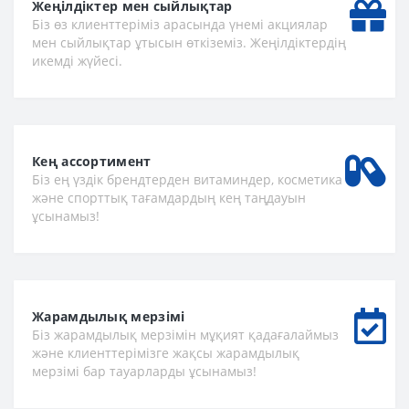
Жеңілдіктер мен сыйлықтар
Біз өз клиенттеріміз арасында үнемі акциялар
мен сыйлықтар ұтысын өткіземіз. Жеңілдіктердің
икемді жүйесі.
Кең ассортимент
Біз ең үздік брендтерден витаминдер, косметика
және спорттық тағамдардың кең таңдауын
ұсынамыз!
Жарамдылық мерзімі
Біз жарамдылық мерзімін мұқият қадағалаймыз
және клиенттерімізге жақсы жарамдылық
мерзімі бар тауарларды ұсынамыз!