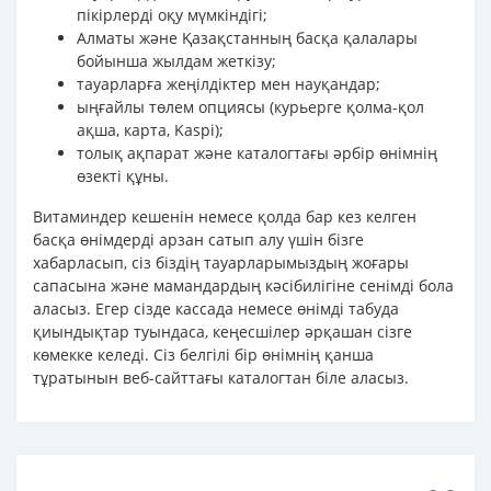
пікірлерді оқу мүмкіндігі;
Алматы және Қазақстанның басқа қалалары
бойынша жылдам жеткізу;
тауарларға жеңілдіктер мен науқандар;
ыңғайлы төлем опциясы (курьерге қолма-қол
ақша, карта, Kaspi);
толық ақпарат және каталогтағы әрбір өнімнің
өзекті құны.
Витаминдер кешенін немесе қолда бар кез келген
басқа өнімдерді арзан сатып алу үшін бізге
хабарласып, сіз біздің тауарларымыздың жоғары
сапасына және мамандардың кәсібилігіне сенімді бола
аласыз. Егер сізде кассада немесе өнімді табуда
қиындықтар туындаса, кеңесшілер әрқашан сізге
көмекке келеді. Сіз белгілі бір өнімнің қанша
тұратынын веб-сайттағы каталогтан біле аласыз.