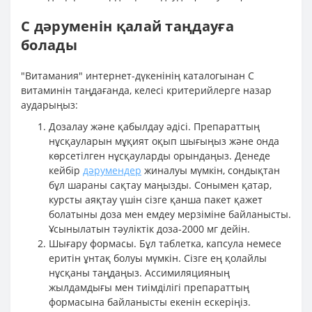
С дәруменін қалай таңдауға
болады
"Витамания" интернет-дүкенінің каталогынан С
витаминін таңдағанда, келесі критерийлерге назар
аударыңыз:
Дозалау және қабылдау әдісі. Препараттың
нұсқауларын мұқият оқып шығыңыз және онда
көрсетілген нұсқауларды орындаңыз. Денеде
кейбір
дәрумендер
жиналуы мүмкін, сондықтан
бұл шараны сақтау маңызды. Сонымен қатар,
курсты аяқтау үшін сізге қанша пакет қажет
болатыны доза мен емдеу мерзіміне байланысты.
Ұсынылатын тәуліктік доза-2000 мг дейін.
Шығару формасы. Бұл таблетка, капсула немесе
еритін ұнтақ болуы мүмкін. Сізге ең қолайлы
нұсқаны таңдаңыз. Ассимиляцияның
жылдамдығы мен тиімділігі препараттың
формасына байланысты екенін ескеріңіз.