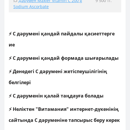
💥
Дәрумен Maxler Vitamin C 200 g
9 500 тг.
Sodium Ascorbate
⚡ С дәрумені қандай пайдалы қасиеттерге
ие
⚡ С дәрумені қандай формада шығарылады
⚡ Денедегі С дәрумені жетіспеушілігінің
белгілері
⚡ С дәруменін қалай таңдауға болады
⚡ Неліктен "Витамания" интернет-дүкенінің
сайтында С дәруменіне тапсырыс беру керек