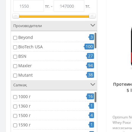
тг. -
тг.
Производители
3
Beyond
100
BioTech USA
27
BSN
94
Maxler
38
Mutant
32
Протеин
NUTREND
Салмақ
5 
47
Optimum Nutrition
16
1000 г
71
Rule 1
1
1360 г
8
Scitec Nutrition
4
1500 г
Optimum Nu
6
SiS
Whey Роки
1
1590 г
массасының
2
Solgar