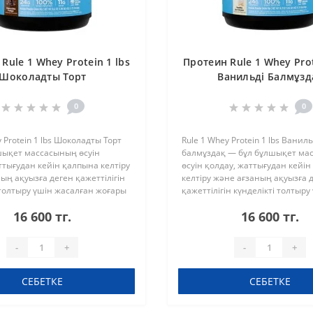
Rule 1 Whey Protein 1 lbs
Протеин Rule 1 Whey Prot
Шоколадты Торт
Ванильді Балмұзд
0
0
 Protein 1 lbs Шоколадты Торт
Rule 1 Whey Protein 1 lbs Ваниль
шықет массасының өсуін
балмұздақ — бұл бұлшықет ма
ттығудан кейін қалпына келтіру
өсуін қолдау, жаттығудан кейі
ың ақуызға деген қажеттілігін
келтіру және ағзаның ақуызға 
 толтыру үшін жасалған жоғары
қажеттілігін күнделікті толтыру
рысу ақуызы. Формула
жасалған жоғары сапалы сарыс
16 600 тг.
16 600 тг.
лдарының бұлшықет..
Формула аминқышқылдарының
-
+
-
+
СЕБЕТКЕ
СЕБЕТКЕ