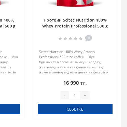
on 100%
Протеин Scitec Nutrition 100%
al 500 g
Whey Protein Professional 500 g
e
ice coffee
0
in
Scitec Nutrition 100% Whey Protein
ecake — бұл
Professional 500 г ice coffee — бұл
лдау,
бұлшықет массасының өсуін қолдау,
келтіру
жаттығудан кейін тез қалпына келтіру
жеттілігін
және ағзаның ақуызға деген қажеттілігін
ған жоғары
күнделікті толтыру үшін жасалған жоғары
16 990 тг.
сапалы сарысу ақуызы. Формул..
-
+
СЕБЕТКЕ