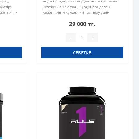
лдау,
өсуін қолдау, жаттығудан кейін қалпына
келтіру
келтіру және ағзаның ақуызға деген
жеттілігін
қажеттілігін күнделікті толтыру үшін
ған жоғары
жасалған жоғары сапалы сарысу ақуызы.
29 000 тг.
..
Формула аминқышқылдарының бұлш..
-
+
СЕБЕТКЕ