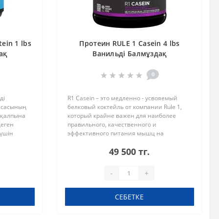
ein 1 lbs
Протеин RULE 1 Casein 4 lbs
ақ
Ванильді Балмұздақ
0
ді
R1 Casein – это медленно - усвояемый
ссасының
белковый коктейль от компании Rule 1,
н қалпына
который крайне важен для наиболее
деген
правильного, качественного и
 үшін
эффективного питания мышц на
у ақуызы.
протяжении всего времени
49 500 тг.
 бұлш..
сна.Мицеллярный казеин – это наиболее
эффективная, дорогая..
-
+
СЕБЕТКЕ