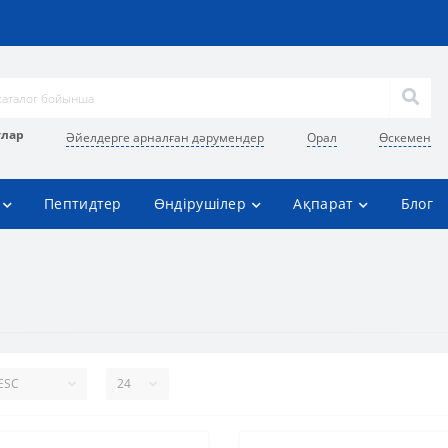
улар
Әйелдерге арналған дәрумендер
Орал
Өскемен
Пептидтер
Өндірушілер
Ақпарат
Блог