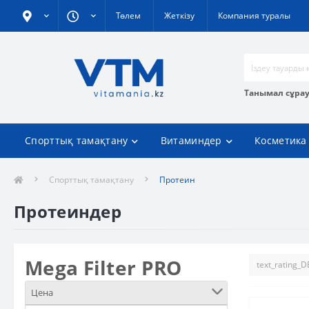
Төлем
Жеткізу
Компания туралы
Танымал сұра
Спорттық тамақтану
Витаминдер
Косметика
Спорттық тамақтану
Протеин
Протеиндер
Mega Filter PRO
Цена