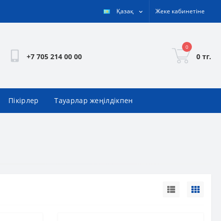
Қазақ
Жеке кабинетіне
0
0 тг.
+7 705 214 00 00
Пікірлер
Тауарлар жеңілдікпен