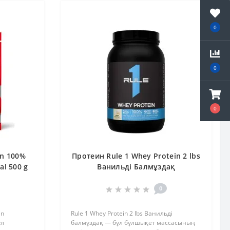
0
0
0
on 100%
Протеин Rule 1 Whey Protein 2 lbs
al 500 g
Ванильді Балмұздақ
0
in
Rule 1 Whey Protein 2 lbs Ванильді
ұл
балмұздақ — бұл бұлшықет массасының