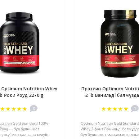
 Optimum Nutrition Whey
Протеин Optimum Nutrit
lb Роки Роуд 2270 g
2 lb Ванильді балмұзда
2
1
trition Gold Standard 100%
Optimum Nutrition Gold Standar
 Роуд — бұл бұлшықет
Whey 2 фунт Ванильді балмұзда
 өсуі мен қалпына келуін
бұл бұлшықет массасын қалпы