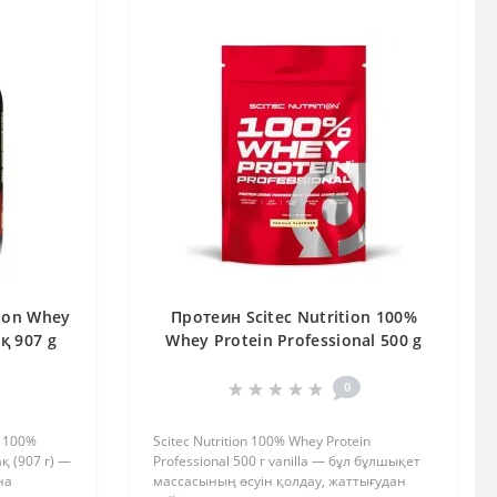
ion Whey
Протеин Scitec Nutrition 100%
қ 907 g
Whey Protein Professional 500 g
vanilla
0
d 100%
Scitec Nutrition 100% Whey Protein
қ (907 г) —
Professional 500 г vanilla — бұл бұлшықет
на
массасының өсуін қолдау, жаттығудан