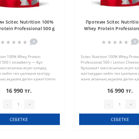
н Scitec Nutrition 100%
Протеин Scitec Nutriti
otein Professional 500 g
Whey Protein Profession
strawberry
lemon-cheesecak
0
0
ition 100% Whey Protein
Scitec Nutrition 100% Whey Prote
l 500 г strawberry — бұл
Professional 500 г Lemon Chees
массасының өсуін қолдау,
бұлшықет массасының өсуін қо
 кейін тез қалпына келтіру
жаттығудан кейін тез қалпына 
ың ақуызға деген қажеттілігін
және ағзаның ақуызға деген қа
 толтыру үшін жасалған жоғары
күнделікті толтыру үшін жасал
16 990 тг.
16 990 тг.
ысу ақуызы. Формул..
сапалы сарысу ақуызы. ..
-
+
-
+
СЕБЕТКЕ
СЕБЕТКЕ