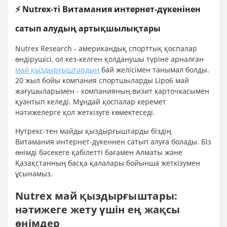
⚡ Nutrex-ті Витамания интернет-дүкенінен
сатып алудың артықшылықтары
Nutrex Research - американдық спорттық қоспалар
өндірушісі, ол кез-келген қолданушы түріне арналған
май қыздырғыштардың
бай желісімен танымал болды.
20 жыл бойы компания спортшыларды Lipo6 май
жағушыларымен - компанияның визит карточкасымен
қуантып келеді. Мұндай қоспалар керемет
нәтижелерге қол жеткізуге көмектеседі.
Нутрекс-тен майды қыздырғыштарды біздің
Витамания интернет-дүкеннен сатып алуға болады. Біз
өнімді бәсекеге қабілетті бағамен Алматы және
Қазақстанның басқа қалалары бойынша жеткізумен
ұсынамыз.
Nutrex май қыздырғыштары:
нәтижеге жету үшін ең жақсы
өнімдер