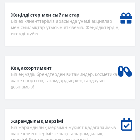
Жеңілдіктер мен сыйлықтар
Біз өз клиенттеріміз арасында үнемі акциялар
мен сыйлықтар ұтысын өткіземіз. Жеңілдіктердің
икемді жүйесі.
Кең ассортимент
Біз ең үздік брендтерден витаминдер, косметика
және спорттық тағамдардың кең таңдауын
ұсынамыз!
Жарамдылық мерзімі
Біз жарамдылық мерзімін мұқият қадағалаймыз
және клиенттерімізге жақсы жарамдылық
мерзімі бар тауарларды ұсынамыз!