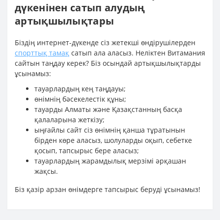
дүкенінен сатып алудың
артықшылықтары
Біздің интернет-дүкенде сіз жетекші өндірушілерден
спорттық тамақ
сатып ала аласыз. Неліктен Витамания
сайтын таңдау керек? Біз осындай артықшылықтарды
ұсынамыз:
тауарлардың кең таңдауы;
өнімнің бәсекелестік құны;
тауарды Алматы және Қазақстанның басқа
қалаларына жеткізу;
ыңғайлы сайт сіз өнімнің қанша тұратынын
бірден көре аласыз, шолуларды оқып, себетке
қосып, тапсырыс бере аласыз;
тауарлардың жарамдылық мерзімі әрқашан
жақсы.
Біз қазір арзан өнімдерге тапсырыс беруді ұсынамыз!