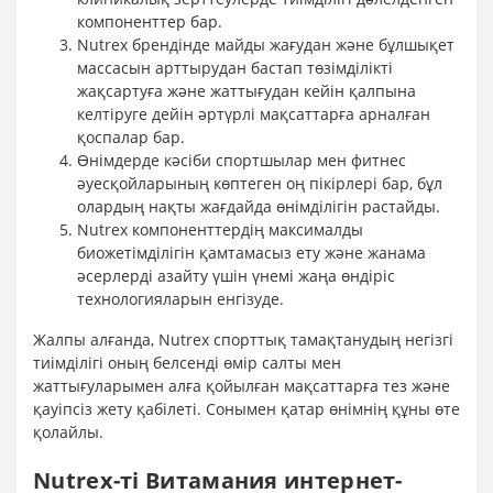
компоненттер бар.
Nutrex брендінде майды жағудан және бұлшықет
массасын арттырудан бастап төзімділікті
жақсартуға және жаттығудан кейін қалпына
келтіруге дейін әртүрлі мақсаттарға арналған
қоспалар бар.
Өнімдерде кәсіби спортшылар мен фитнес
әуесқойларының көптеген оң пікірлері бар, бұл
олардың нақты жағдайда өнімділігін растайды.
Nutrex компоненттердің максималды
биожетімділігін қамтамасыз ету және жанама
әсерлерді азайту үшін үнемі жаңа өндіріс
технологияларын енгізуде.
Жалпы алғанда, Nutrex спорттық тамақтанудың негізгі
тиімділігі оның белсенді өмір салты мен
жаттығуларымен алға қойылған мақсаттарға тез және
қауіпсіз жету қабілеті. Сонымен қатар өнімнің құны өте
қолайлы.
Nutrex-ті Витамания интернет-