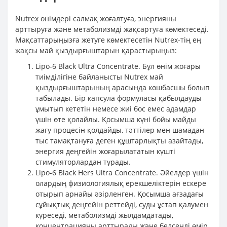
Nutrex өнімдері салмақ жоғалтуға, энергияны
арттыруға және метаболизмді жақсартуға көмектеседі.
Мақсаттарыңызға жетуге көмектесетін Nutrex-тің ең
жақсы май қыздырғыштарын қарастырыңыз:
Lipo-6 Black Ultra Concentrate. Бұл өнім жоғары
тиімділігіне байланысты Nutrex май
қыздырғыштарының арасында көшбасшы болып
табылады. Бір капсула формуласы қабылдауды
ұмытып кететін немесе жиі бос емес адамдар
үшін өте қолайлы. Қосымша күні бойы майды
жағу процесін қолдайды, тәттілер мен шамадан
тыс тамақтануға деген құштарлықты азайтады,
энергия деңгейін жоғарылататын күшті
стимуляторлардан тұрады.
Lipo-6 Black Hers Ultra Concentrate. Әйелдер үшін
олардың физиологиялық ерекшеліктерін ескере
отырып арнайы әзірленген. Қосымша ағзадағы
сұйықтық деңгейін реттейді, суды ұстап қалумен
күреседі, метаболизмді жылдамдатады,
концентрацияны арттырады және белсенді өмір