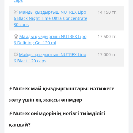
caps
🥇
Майды қыздырғыш NUTREX Lipo
14 150 тг.
6 Black Night Time Ultra Concentrate
30 caps
🏆
Майды қыздырғыш NUTREX Lipo
17 500 тг.
6 Defining Gel 120 ml
💥
Майды қыздырғыш NUTREX Lipo
17 000 тг.
6 Black 120 caps
⚡ Nutrex май қыздырғыштары: нәтижеге
жету үшін ең жақсы өнімдер
⚡ Nutrex өнімдерінің негізгі тиімділігі
қандай?