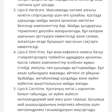
салтына қуат қосады.
Lipo-6 Hardcore. Максималды нәтиже алғысы
келетін спортшылар үшін өте қолайлы. Қоспада
қарқынды майды жағуға арналған көптеген
белсенді компоненттер бар. Майды қыздырғыш
термогенез деңгейін жоғарылатады, бұл калория
шығынын арттыруға көмектеседі және салмақ
жоғалтқан кезде бұлшықет массасын сақтауға
көмектеседі.
Lipo-6 Stim-Free. Бұл өнім кофеинге немесе басқа
стимуляторларға төзбейтін адамдарға арналған.
Қоспа табиғи компоненттер есебінен жұмыс
істейді, импульс пен қысымды арттырмайды. Бұл
кешкі қабылдауға жарамды, өйткені ол ұйқыны
бұзбайды, метаболизмді қолдайды және жүйке
жүйесіне ауыртпалықсыз майды жағады.
Lipo-6 Carnitine. Қоспаның негізі L-карнитин
болып табылады, ол жүйке жүйесін
ынталандырмай май жағу үшін тамаша. Қосымша
май қышқылдарының энергияға айналуы үшін
митохондрияға тасымалдануын жақсартады,