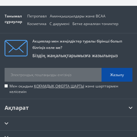
Танымал
Петропавл
Аминқышқылдары және BCAA
сұраулар
Косметика
С дәрумені
Бетке арналған тониктер
Акциялар мен жеңілдіктер туралы бірінші болып
білгіңіз келе ме?
Біздің жаңалықтарымызға жазылыңыз
Жазылу
Мен оқыдым
ҚОҒАМДЫҚ ОФЕРТА ШАРТЫ
және шарттармен
келісемін
Ақпарат