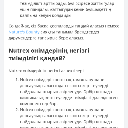
төзімділікті арттырады, бұл әсіресе жаттығулар
үшін пайдалы, жаттығудан кейін бұлшықеттің
қалпына келуін қолдайды.
Сондай-ақ, сіз басқа қоспаларды таңдай аласыз немесе
Nature's Bounty
сияқты танымал брендтерден
дәрумендерге тапсырыс бере аласыз.
Nutrex өнімдерінің негізгі
тиімділігі қандай?
Nutrex өнімдерінің негізгі аспектілері
Nutrex өнімдері спорттық тамақтану және
денсаулық саласындағы соңғы зерттеулерді
пайдалана отырып әзірленуде. Әрбір қоспада
клиникалық зерттеулерде тиімділігі дәлелденген
компоненттер бар.
Nutrex өнімдері спорттық тамақтану және
денсаулық саласындағы соңғы зерттеулерді
пайдалана отырып әзірленуде. Әрбір қоспада
клиникалық зерттеулерде тиімділігі дәлелденген