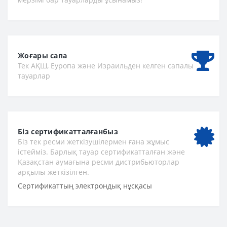
Жоғары сапа
Тек АҚШ, Еуропа және Израильден келген сапалы
тауарлар
Біз сертификатталғанбыз
Біз тек ресми жеткізушілермен ғана жұмыс
істейміз. Барлық тауар сертификатталған және
Қазақстан аумағына ресми дистрибьюторлар
арқылы жеткізілген.
Сертификаттың электрондық нұсқасы