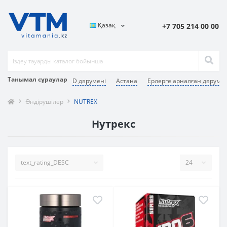
Қазақ
+7 705 214 00 00
Танымал сұраулар
D дәрумені
Астана
Ерлерге арналған дәруме
Өндірушілер
NUTREX
Нутрекс