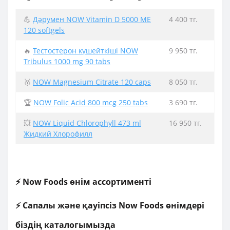
💪
Дәрумен NOW Vitamin D 5000 ME
4 400 тг.
120 softgels
🔥
Тестостерон күшейткіші NOW
9 950 тг.
Tribulus 1000 mg 90 tabs
🥇
NOW Magnesium Citrate 120 caps
8 050 тг.
🏆
NOW Folic Acid 800 mcg 250 tabs
3 690 тг.
💥
NOW Liquid Chlorophyll 473 ml
16 950 тг.
Жидкий Хлорофилл
⚡ Now Foods өнім ассортименті
⚡ Сапалы және қауіпсіз Now Foods өнімдері
біздің каталогымызда