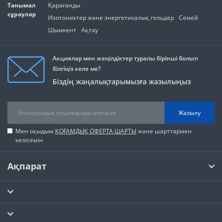
Танымал
Қарағанды
сұраулар
Изотониктер және энергетикалық гельдер
Семей
Шымкент
Ақтау
Акциялар мен жеңілдіктер туралы бірінші болып
білгіңіз келе ме?
Біздің жаңалықтарымызға жазылыңыз
Жазылу
Мен оқыдым
ҚОҒАМДЫҚ ОФЕРТА ШАРТЫ
және шарттармен
келісемін
Ақпарат