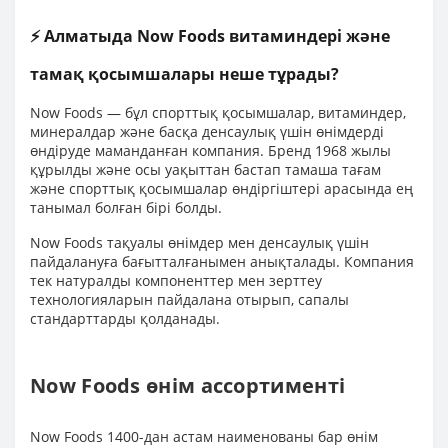
⚡ Алматыда Now Foods витаминдері және
тамақ қосымшалары неше тұрады?
Now Foods — бұл спорттық қосымшалар, витаминдер,
минералдар және басқа денсаулық үшін өнімдерді
өндіруде маманданған компания. Бренд 1968 жылы
құрылды және осы уақыттан бастап тамаша тағам
және спорттық қосымшалар өндіргіштері арасында ең
танымал болған бірі болды.
Now Foods тақуалы өнімдер мен денсаулық үшін
пайдалануға бағытталғанымен анықталады. Компания
тек натуралды компоненттер мен зерттеу
технологияларын пайдалана отырып, сапалы
стандарттарды қолданады.
Now Foods өнім ассортименті
Now Foods 1400-дан астам наименованы бар өнім