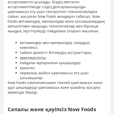
ассортиментін ұсынады. Біздің көптеген
ассортиментімізде сіздің денсаулығыңызды
қамтамасыз ету үшін тексерілген технологияларға
сәйкес жасалған Now Foods өнімдерін табасыз. Now
Foods витаминдер, минералдар және қосымшалардың
көпшілігімен маңызды технологиялар мен бірнеше
жылдық зерттеулерді пайдалана отырып жасалған.
витаминдер мен минералдар, олардың
комплексі;
табиғи әрекетті Ӝтілердің экстракттары;
аминокислоты
;
пайдалы жұғырылған қышқылдар;
креатин;
нервалық жүйені қамтамасыз ету үшін
қосымшалар.
Now Foods компаниясымен тікелей қамтамасыз және
әділ шешімдерді қамтамасыз және қолайлы жасауға
мүмкіндік береді.
Сапалы және қауіпсіз Now Foods