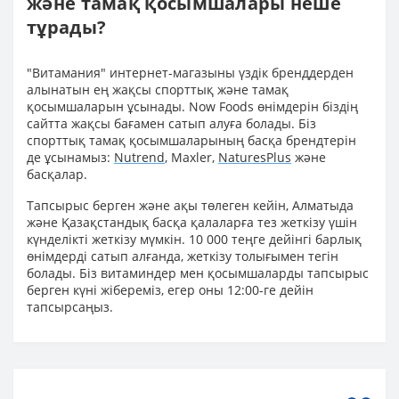
және тамақ қосымшалары неше
тұрады?
"Витамания" интернет-магазыны үздік бренддерден
алынатын ең жақсы спорттық және тамақ
қосымшаларын ұсынады. Now Foods өнімдерін біздің
сайтта жақсы бағамен сатып алуға болады. Біз
спорттық тамақ қосымшаларының басқа брендтерін
де ұсынамыз:
Nutrend
, Maxler,
NaturesPlus
және
басқалар.
Тапсырыс берген және ақы төлеген кейін, Алматыда
және Қазақстандық басқа қалаларға тез жеткізу үшін
күнделікті жеткізу мүмкін. 10 000 теңге дейінгі барлық
өнімдерді сатып алғанда, жеткізу толығымен тегін
болады. Біз витаминдер мен қосымшаларды тапсырыс
берген күні жібереміз, егер оны 12:00-ге дейін
тапсырсаңыз.