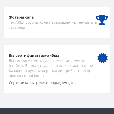
Жоғары сапа
Тек АҚШ, Еуропа және Израильден келген сапалы
тауарлар
Біз сертификатталғанбыз
Біз тек ресми жеткізушілермен ғана жұмыс
істейміз. Барлық тауар сертификатталған және
Қазақстан аумағына ресми дистрибьюторлар
арқылы жеткізілген.
Сертификаттың электрондық нұсқасы