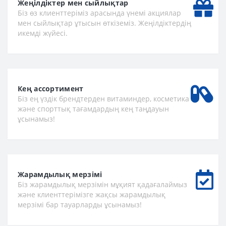
Жеңілдіктер мен сыйлықтар
Біз өз клиенттеріміз арасында үнемі акциялар
мен сыйлықтар ұтысын өткіземіз. Жеңілдіктердің
икемді жүйесі.
Кең ассортимент
Біз ең үздік брендтерден витаминдер, косметика
және спорттық тағамдардың кең таңдауын
ұсынамыз!
Жарамдылық мерзімі
Біз жарамдылық мерзімін мұқият қадағалаймыз
және клиенттерімізге жақсы жарамдылық
мерзімі бар тауарларды ұсынамыз!