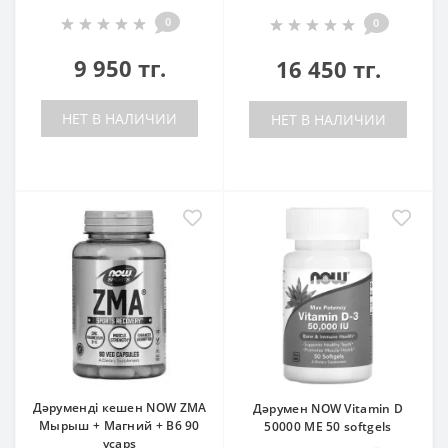
0
0
9 950 тг.
16 450 тг.
НЕТ В НАЛИЧИИ
НЕТ В НАЛИЧИИ
Дәруменді кешен NOW ZMA
Дәрумен NOW Vitamin D
Мырыш + Магний + B6 90
50000 ME 50 softgels
vcaps