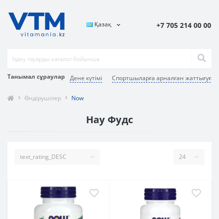
Қазақ
+7 705 214 00 00
Танымал сұраулар
Дене күтімі
Спортшыларға арналған жаттығуға д
Өндірушілер
Now
Нау Фудс