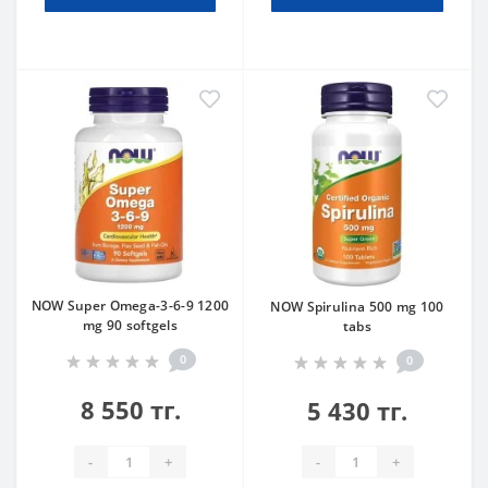
NOW Super Omega-3-6-9 1200
NOW Spirulina 500 mg 100
mg 90 softgels
tabs
0
0
8 550 тг.
5 430 тг.
-
+
-
+