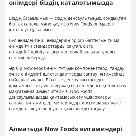
өнімдері біздің каталогымызда
Біздің басымымыз — сіздің денсаулығыңыз, сондықтан
біз тек сапалы және қауіпсіз Now Foods өнімдерін
қатынауға ұсынамыз.
Бұл өнімдейтінші өнімдердің әр бір баптысын тиімді
өнімдейтін стандарттарды сақтап, сізге
өнімдейтіншінің тазағы мен қолайлылығы туралы
сенімділік береді.
Әр бір Now Foods өнімі тұтқын компоненттерді таңдау
және өнімдейтінші стандарттарды сақтау нәтижесінде
пайдаланылады. Біз сізге денсаулығыңызды
қамтамасыз ету үшін ең жақсы шешімдерге қол жеткізу
мақсатында жұмыс істейміз. Now Foods —
денсаулығыңызды қамтамасыз ету үшін жоғары
сапалы витаминдер, минералдар, қосымшалар және
өнімдер іздеушілері үшін қайырымды таңдау.
Алматыда Now Foods витаминдері