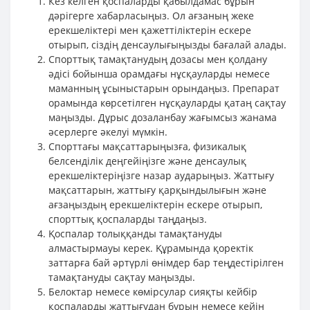
Кез келген қоспаларды қабылдамас бұрын
дәрігерге хабарласыңыз. Ол ағзаның жеке
ерекшеліктері мен қажеттіліктерін ескере
отырып, сіздің денсаулығыңызды бағалай алады.
Спорттық тамақтанудың дозасы мен қолдану
әдісі бойынша орамдағы нұсқауларды немесе
маманның ұсыныстарын орындаңыз. Препарат
орамында көрсетілген нұсқауларды қатаң сақтау
маңызды. Дұрыс дозаланбау жағымсыз жанама
әсерлерге әкелуі мүмкін.
Спорттағы мақсаттарыңызға, физикалық
белсенділік деңгейіңізге және денсаулық
ерекшеліктеріңізге назар аударыңыз. Жаттығу
мақсаттарын, жаттығу қарқындылығын және
ағзаңыздың ерекшеліктерін ескере отырып,
спорттық қоспаларды таңдаңыз.
Қоспалар толыққанды тамақтануды
алмастырмауы керек. Құрамында қоректік
заттарға бай әртүрлі өнімдер бар теңдестірілген
тамақтануды сақтау маңызды.
Белоктар немесе көмірсулар сияқты кейбір
қоспаларды жаттығудан бұрын немесе кейін