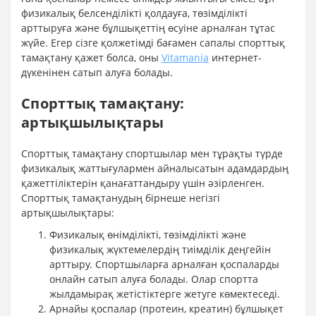
физикалық белсенділікті қолдауға, төзімділікті
арттыруға және бұлшықеттің өсуіне арналған тұтас
жүйе. Егер сізге қолжетімді бағамен сапалы спорттық
тамақтану қажет болса, оны
Vitamania
интернет-
дүкенінен сатып алуға болады.
Спорттық тамақтану:
артықшылықтары
Спорттық тамақтану спортшылар мен тұрақты түрде
физикалық жаттығулармен айналысатын адамдардың
қажеттіліктерін қанағаттандыру үшін әзірленген.
Спорттық тамақтанудың бірнеше негізгі
артықшылықтары:
Физикалық өнімділікті, төзімділікті және
физикалық жүктемелердің тиімділік деңгейін
арттыру. Спортшыларға арналған қоспаларды
онлайн сатып алуға болады. Олар спортта
жылдамырақ жетістіктерге жетуге көмектеседі.
Арнайы қоспалар (протеин, креатин) бұлшықет