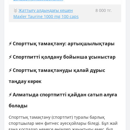
🥇
Жаттығу алдындағы кешен
8 000 тг.
Maxler Taurine 1000 mg 100 caps
⚡ Спорттық тамақтану: артықшылықтары
⚡ Спортпитті қолдану бойынша ұсыныстар
⚡ Спорттық тамақтануды қалай дұрыс
таңдау керек
⚡ Алматыда спортпитті қайдан сатып алуға
болады
Спорттық тамақтану (спортпит) туралы барлық
спортшылар мен фитнес әуесқойлары біледі. Бұл жай
ғана қоспалар немесе өнімдер жиынтығы емес, бұл