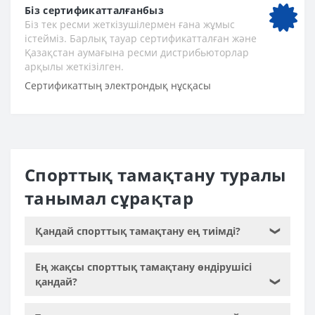
Біз сертификатталғанбыз
Біз тек ресми жеткізушілермен ғана жұмыс
істейміз. Барлық тауар сертификатталған және
Қазақстан аумағына ресми дистрибьюторлар
арқылы жеткізілген.
Сертификаттың электрондық нұсқасы
Спорттық тамақтану туралы
танымал сұрақтар
Қандай спорттық тамақтану ең тиімді?
❯
Ең жақсы спорттық тамақтану өндірушісі
қандай?
❯