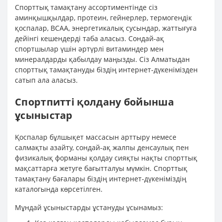
Спорттық тамақтану ассортиментінде сіз
аминқышқылдар, протеин, гейнерлер, термогендік
қоспалар, ВСАА, энергетикалық сусындар, жаттығуға
дейінгі кешендерді таба аласыз. Сондай-ақ
спортшылар үшін әртүрлі витаминдер мен
минералдарды қабылдау маңызды. Сіз Алматыдан
спорттық тамақтануды біздің интернет-дүкенімізден
сатып ала аласыз.
Спортпитті қолдану бойынша
ұсыныстар
Қоспалар бұлшықет массасын арттыру немесе
салмақты азайту, сондай-ақ жалпы денсаулық пен
физикалық форманы қолдау сияқты нақты спорттық
мақсаттарға жетуге бағытталуы мүмкін. Спорттық
тамақтану бағалары біздің интернет-дүкеніміздің
каталогында көрсетілген.
Мұндай ұсыныстарды ұстануды ұсынамыз: