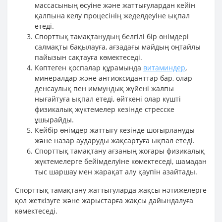
массасының өсуіне және жаттығулардан кейін
қалпына келу процесінің жеделдеуіне ықпал
етеді.
Спорттық тамақтанудың белгілі бір өнімдері
салмақты бақылауға, ағзадағы майдың оңтайлы
пайызын сақтауға көмектеседі.
Көптеген қоспалар құрамында
витаминдер
,
минералдар және антиоксиданттар бар, олар
денсаулық пен иммундық жүйені жалпы
нығайтуға ықпал етеді, өйткені олар күшті
физикалық жүктемелер кезінде стресске
ұшырайды.
Кейбір өнімдер жаттығу кезінде шоғырлануды
және назар аударуды жақсартуға ықпал етеді.
Спорттық тамақтану ағзаның жоғары физикалық
жүктемелерге бейімделуіне көмектеседі, шамадан
тыс шаршау мен жарақат алу қаупін азайтады.
Спорттық тамақтану жаттығуларда жақсы нәтижелерге
қол жеткізуге және жарыстарға жақсы дайындалуға
көмектеседі.