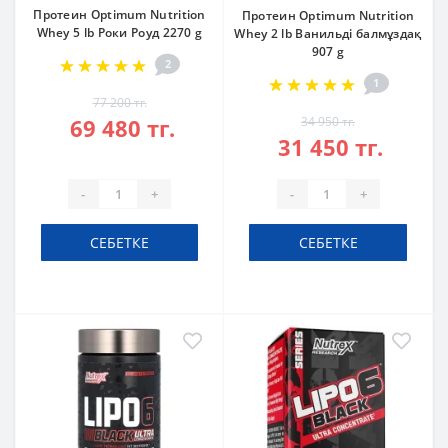
Протеин Optimum Nutrition
Протеин Optimum Nutrition
Whey 5 lb Роки Роуд 2270 g
Whey 2 lb Ванильді балмұздақ
907 g
2
1
77 200 тг.
69 480 тг.
34 950 тг.
31 450 тг.
-
+
-
+
СЕБЕТКЕ
СЕБЕТКЕ