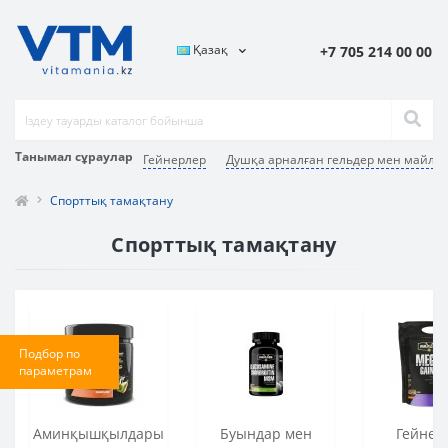
Қазақ
+7 705 214 00 00
Танымал сұраулар
Гейнерлер
Душқа арналған гельдер мен майла
Спорттық тамақтану
Спорттық тамақтану
Подбор по
параметрам
Аминқышқылдары
Буындар мен
Гейнер