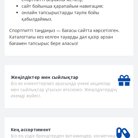
сайт бойынша қарапайым навигация;
онлайн тапсырыстарды тәулік бойы
қабылдаймыз.
Спортпитті таңдаңыз — бағасы сайтта көрсетілген.
Каталогтағы кез келген тауарды дәл қазір арзан
бағамен тапсырыс бере аласыз!
Жеңілдіктер мен сыйлықтар
Біз өз клиенттеріміз арасында үнемі акциялар
мен сыйлықтар ұтысын өткіземіз. Жеңілдіктердің
икемді жүйесі.
Кең ассортимент
Біз ең үздік брендтерден витаминдер, косметика