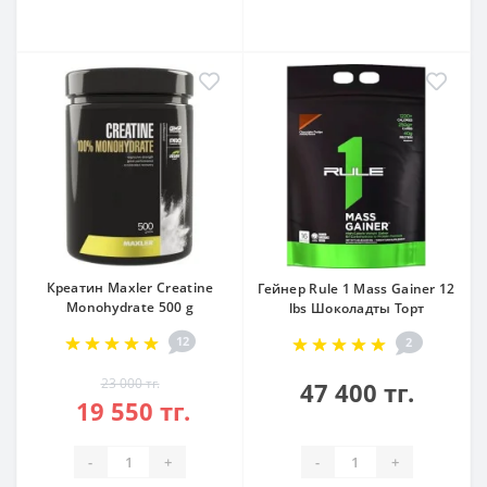
Креатин Maxler Creatine
Гейнер Rule 1 Mass Gainer 12
Monohydrate 500 g
lbs Шоколадты Торт
12
2
23 000 тг.
47 400 тг.
19 550 тг.
-
+
-
+