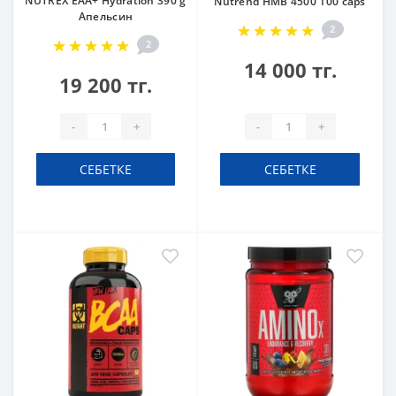
NUTREX EAA+ Hydration 390 g
Nutrend HMB 4500 100 caps
Апельсин
2
2
14 000 тг.
19 200 тг.
-
+
-
+
СЕБЕТКЕ
СЕБЕТКЕ