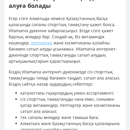
алуға болады
Егер сізге Алматыда немесе Қазақстанның басқа
қаласында сапалы спорттық тамақтану қажет болса,
Vitamania дүкеніне хабарласыңыз. Бізде сізге қажет
барлық өнімдер бар. Сондай-ақ, біз витаминдік
кешендер,
пептидтер
және косметиканы қолайлы
бағамен сатып алуды ұсынамыз. Vitamania интернет-
дүкенінде спорттық тамақтануды сатып алудың
артықшылықтарын қарастырыңыз.
Біздің Vitamania интернет-дүкенімізде сіз спорттық
тамақтануды тиімді бағамен таңдап, сатып ала аласыз.
Біздің сайтқа назар аударудың себептері:
каталогтағы тауарлардың үлкен ассортименті;
сіз спорттық тамақтануды ғана емес, сонымен
қатар витаминдер, пептидтер және косметиканы
сатып ала аласыз;
тек сапалы өнімдер және тамаша баға;
Алматыға және Қазақстанның басқа қалаларына
спортпитті ыңғайлы жеткізу;