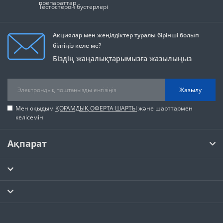
препараттар
Тестостерон бустерлері
Акциялар мен жеңілдіктер туралы бірінші болып
білгіңіз келе ме?
Біздің жаңалықтарымызға жазылыңыз
Жазылу
Мен оқыдым
ҚОҒАМДЫҚ ОФЕРТА ШАРТЫ
және шарттармен
келісемін
Ақпарат