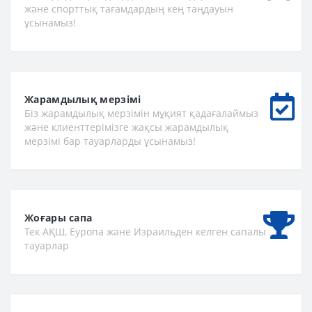
және спорттық тағамдардың кең таңдауын
ұсынамыз!
Жарамдылық мерзімі
Біз жарамдылық мерзімін мұқият қадағалаймыз
және клиенттерімізге жақсы жарамдылық
мерзімі бар тауарларды ұсынамыз!
Жоғары сапа
Тек АҚШ, Еуропа және Израильден келген сапалы
тауарлар