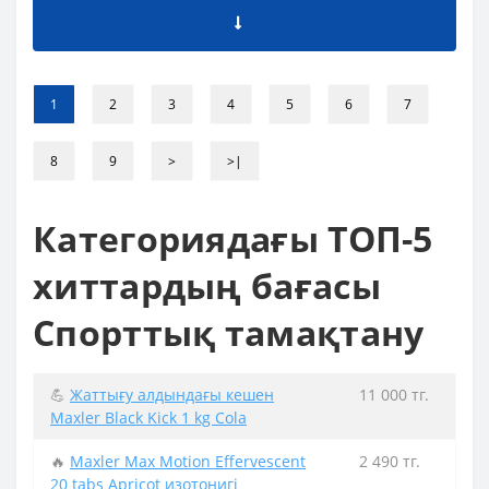
1
2
3
4
5
6
7
8
9
>
>|
Категориядағы ТОП-5
хиттардың бағасы
Спорттық тамақтану
💪
Жаттығу алдындағы кешен
11 000 тг.
Maxler Black Kick 1 kg Cola
🔥
Maxler Max Motion Effervescent
2 490 тг.
20 tabs Apricot изотонигі