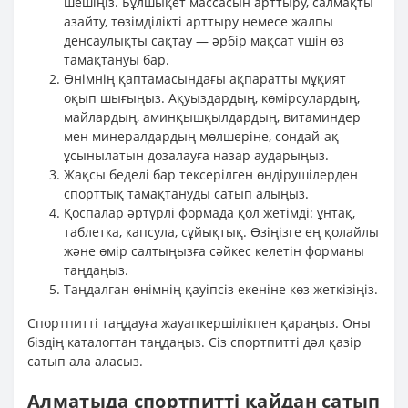
шешіңіз. Бұлшықет массасын арттыру, салмақты
азайту, төзімділікті арттыру немесе жалпы
денсаулықты сақтау — әрбір мақсат үшін өз
тамақтануы бар.
Өнімнің қаптамасындағы ақпаратты мұқият
оқып шығыңыз. Ақуыздардың, көмірсулардың,
майлардың, аминқышқылдардың, витаминдер
мен минералдардың мөлшеріне, сондай-ақ
ұсынылатын дозалауға назар аударыңыз.
Жақсы беделі бар тексерілген өндірушілерден
спорттық тамақтануды сатып алыңыз.
Қоспалар әртүрлі формада қол жетімді: ұнтақ,
таблетка, капсула, сұйықтық. Өзіңізге ең қолайлы
және өмір салтыңызға сәйкес келетін форманы
таңдаңыз.
Таңдалған өнімнің қауіпсіз екеніне көз жеткізіңіз.
Спортпитті таңдауға жауапкершілікпен қараңыз. Оны
біздің каталогтан таңдаңыз. Сіз спортпитті дәл қазір
сатып ала аласыз.
Алматыда спортпитті қайдан сатып