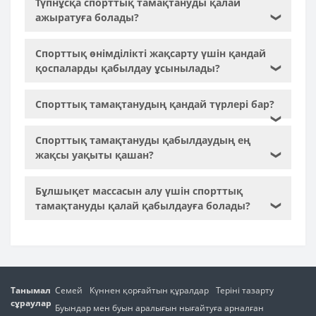
Түпнұсқа спорттық тамақтануды қалай
ажыратуға болады?
❯
Спорттық өнімділікті жақсарту үшін қандай
қоспаларды қабылдау ұсынылады?
❯
Спорттық тамақтанудың қандай түрлері бар?
❯
Спорттық тамақтануды қабылдаудың ең
жақсы уақыты қашан?
❯
Бұлшықет массасын алу үшін спорттық
тамақтануды қалай қабылдауға болады?
❯
Танымал
Семей
Күннен қорғайтын құралдар
Теріні тазарту
сұраулар
Буындар мен буын аралығын нығайтуға арналған