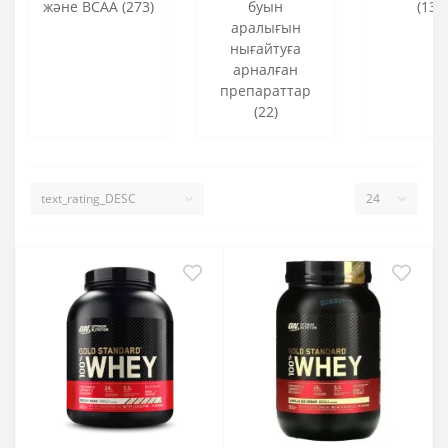
және BCAA (273)
буын
(133
аралығын
нығайтуға
арналған
препараттар
(22)