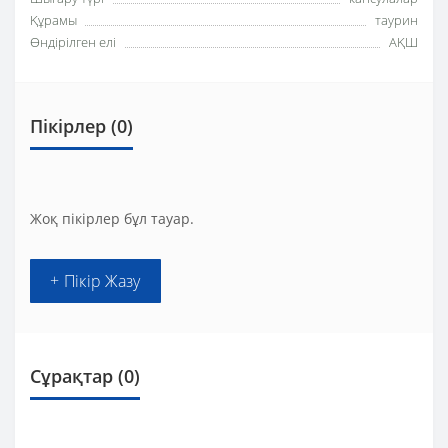
Құрамы
таурин
Өндірілген елі
АҚШ
Пікірлер (0)
Жоқ пікірлер бұл тауар.
+ Пікір Жазу
Сұрақтар
(0)