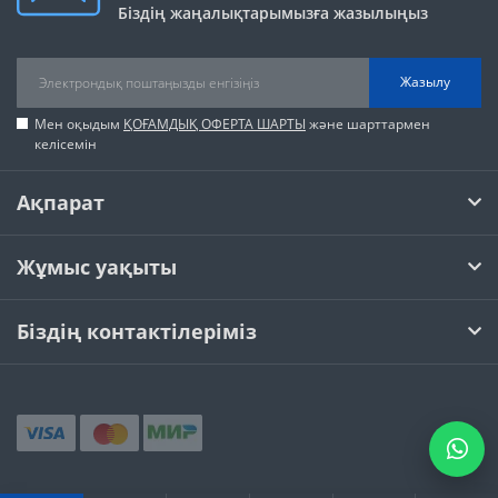
Біздің жаңалықтарымызға жазылыңыз
Жазылу
Мен оқыдым
ҚОҒАМДЫҚ ОФЕРТА ШАРТЫ
және шарттармен
келісемін
Ақпарат
Жұмыс уақыты
Біздің контактілеріміз