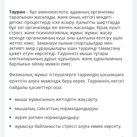
Таурин
– бұл аминокислота, адамның организмы
тарапынан жасалады, және оның негізгі міндеті -
детокс-процестерді іске асыру. Қалыпты шарттарда
бұл зат организмда өзі өзінен жасалады, бірақ күшті
стресс және психологиялық жұмыс жұмыс жасау
кезінде организмның күші оны қалпына келтіру үшін
жетпіс емес. Заманауи ғылым спортшылдар мен
активті өмір сұраушылары үшін тауринді тамақтану
қажет етуін көрсетеді. Тауринсіз мыша тұтары
клеткаларының дұрыс құрылуын, және құрылымның
барлығын ойлау мүмкін емес.
Физикалық жұмыс істеушілерге тауриндің қосымшаға
еріктігін алуға мүмкіндік беру керек. Тауриннің негізгі
пайдалы қасиеттері осы:
мыша жұмысының жетілдігін жақсарту;
мышалық саясаттың нормалдандыруы;
жүрек ритмін нормалдандыру;
жұмысқа байланысты стрессі алуға көмек көрсету.