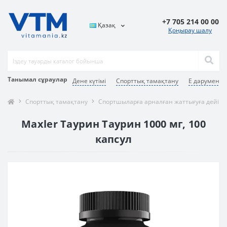
+7 705 214 00 00
Қазақ
Қоңырау шалу
Танымал сұраулар
Дене күтімі
Спорттық тамақтану
E дәрумені
Спорттық тамақтану
Спортшыларға арналған жаттығуға дейінг
Maxler Таурин Таурин 1000 мг, 100
капсул