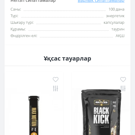
Негізгі сипаттамалар
Барлық сипаттамалар
Саны:
100 дана
Түрі:
энергетик
Шығару түрі:
капсулалар
Құрамы:
таурин
Өндірілген елі:
АҚШ
Ұқсас тауарлар