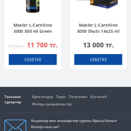
Maxler L-Carnitine
Maxler L-Carnitine
3000 500 ml Green
3000 Shots 14x25 ml
Apple
Citrus
11 700 тг.
13 000 тг.
13 000 тг.
СЕБЕТКЕ
СЕБЕТКЕ
Танымал
Креатиндер
Тараз
Петропавл
Қостанай
сұраулар
Майды қыздырғыштар
Акциялар мен жеңілдіктер туралы бірінші болып
білгіңіз келе ме?