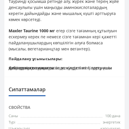
Тауринді қосымша ретінде алу, жүрек және терең жүйе
денсаулығы үшін маңызды аминокислоталардың
керегін дайындайды және мышалық күшті арттыруға
көмек көрсетеді.
Maxler Taurine 1000 мг
егер сізге тағамның құтылуын
ескермеу керек пе немесе сізге тағамнан кері қажетті
пайдаланушылардың көпшілігін алуға болмаса
(мысалы, вегетарианцтар мен вегантер).
Пайдалану ұсынысылары:
Диеталық қосымша ретінде, күнделікті 1 порцияны қабылдаңыз, ең жақсы ас жеңілдікті жеңілдету үшін жеңілдетілген уақытта
.
Сипаттамалар
СВОЙСТВА
Саны
100 дана
Түрі
энергетик
Шығару түрі
капсулалар