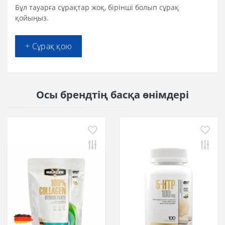
Бұл тауарға сұрақтар жоқ, бірінші болып сұрақ
қойыңыз.
+ Сұрақ қою
Осы брендтің басқа өнімдері