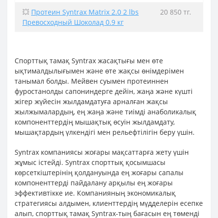
💥
Протеин Syntrax Matrix 2.0 2 lbs
20 850 тг.
Превосходный Шоколад 0.9 кг
Спорттық тамақ
Syntrax
жасақтығы мен өте
ықтималдылығымен және өте жақсы өнімдерімен
танымал болды. Мейвен суымен протеиннен
фуростанолды сапониндерге дейін, жаңа және күшті
жігер жүйесін жылдамдатуға арналған жақсы
жылжымалардың, ең жаңа және тиімді анаболикалық
компоненттердің мышақтық өсуін жылдамдату,
мышақтардың үлкендігі мен рельефтілігін беру үшін.
Syntrax компаниясы жоғары мақсаттарға жету үшін
жұмыс істейді. Syntrax спорттық қосымшасы
көрсеткіштерінің қолдануында ең жоғары сапалы
компоненттерді пайдалану арқылы ең жоғары
эффективтікке ие. Компанияның экономикалық
стратегиясы алдымен, клиенттердің мүдделерін есепке
алып, спорттық тамақ Syntrax-тың бағасын ең төменді