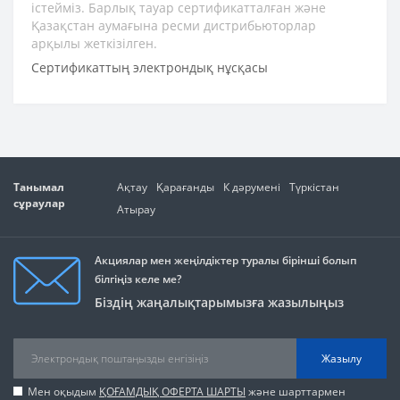
істейміз. Барлық тауар сертификатталған және
Қазақстан аумағына ресми дистрибьюторлар
арқылы жеткізілген.
Сертификаттың электрондық нұсқасы
Танымал
Ақтау
Қарағанды
К дәрумені
Түркістан
сұраулар
Атырау
Акциялар мен жеңілдіктер туралы бірінші болып
білгіңіз келе ме?
Біздің жаңалықтарымызға жазылыңыз
Жазылу
Мен оқыдым
ҚОҒАМДЫҚ ОФЕРТА ШАРТЫ
және шарттармен