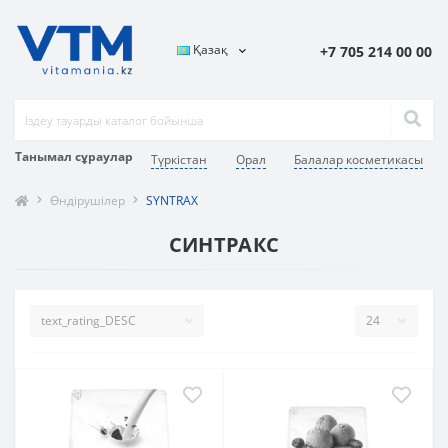
Қазақ
+7 705 214 00 00
Танымал сұраулар
Түркістан
Орал
Балалар косметикасы
Өндірушілер
SYNTRAX
СИНТРАКС