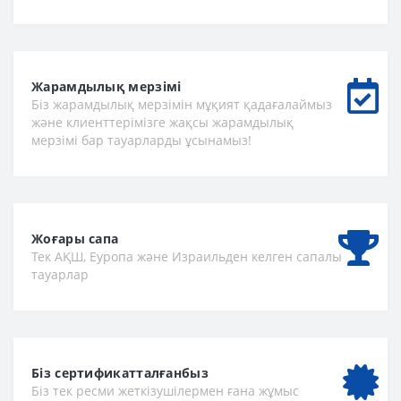
Жарамдылық мерзімі
Біз жарамдылық мерзімін мұқият қадағалаймыз
және клиенттерімізге жақсы жарамдылық
мерзімі бар тауарларды ұсынамыз!
Жоғары сапа
Тек АҚШ, Еуропа және Израильден келген сапалы
тауарлар
Біз сертификатталғанбыз
Біз тек ресми жеткізушілермен ғана жұмыс