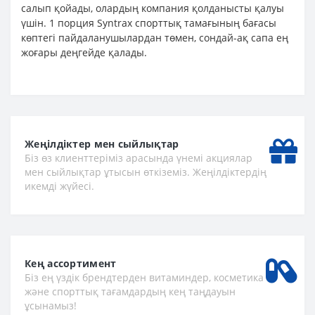
салып қойады, олардың компания қолданысты қалуы
үшін. 1 порция Syntrax спорттық тамағының бағасы
көптегі пайдаланушылардан төмен, сондай-ақ сапа ең
жоғары деңгейде қалады.
Жеңілдіктер мен сыйлықтар
Біз өз клиенттеріміз арасында үнемі акциялар
мен сыйлықтар ұтысын өткіземіз. Жеңілдіктердің
икемді жүйесі.
Кең ассортимент
Біз ең үздік брендтерден витаминдер, косметика
және спорттық тағамдардың кең таңдауын
ұсынамыз!