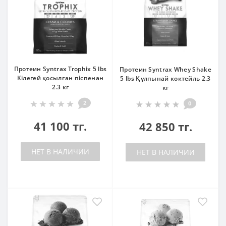
Протеин Syntrax Trophix 5 lbs
Протеин Syntrax Whey Shake
Кілегей қосылған піспенан
5 lbs Құлпынай коктейль 2.3
2.3 кг
кг
2
0
41 100 тг.
42 850 тг.
НЕТ В НАЛИЧИИ
НЕТ В НАЛИЧИИ