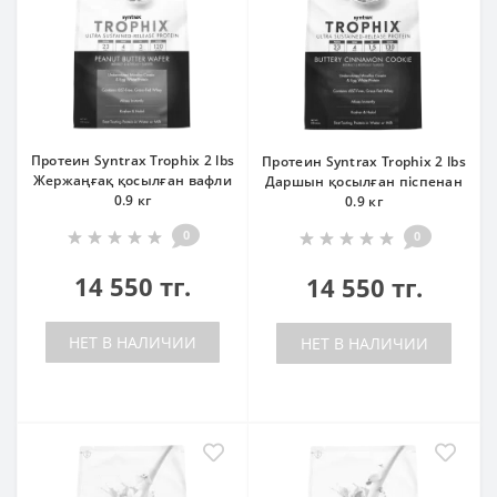
Протеин Syntrax Trophix 2 lbs
Протеин Syntrax Trophix 2 lbs
Жержаңғақ қосылған вафли
Даршын қосылған піспенан
0.9 кг
0.9 кг
0
0
14 550 тг.
14 550 тг.
НЕТ В НАЛИЧИИ
НЕТ В НАЛИЧИИ