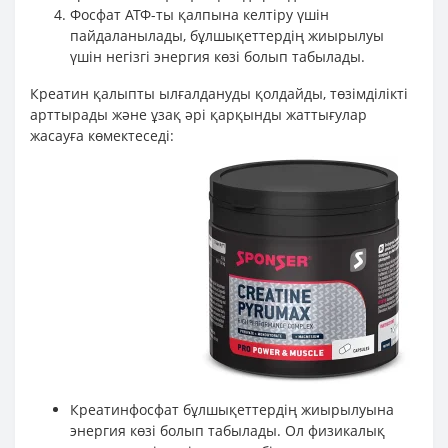
Фосфат АТФ-ты қалпына келтіру үшін
пайдаланылады, бұлшықеттердің жиырылуы
үшін негізгі энергия көзі болып табылады.
Креатин қалыпты ылғалдануды қолдайды, төзімділікті
арттырады және ұзақ әрі қарқынды жаттығулар
жасауға көмектеседі:
Креатинфосфат бұлшықеттердің жиырылуына
энергия көзі болып табылады. Ол физикалық