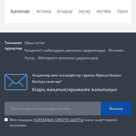
Қалалар:
Астана
Атырау
Ақтау
Ақтөбе
Орал
Танымал
Шаш күтімі
сұраулар
Күнделікті қабылдауға арналған дәрумендер
Өскемен
Ақтау
Әйелдерге арналған дәрумендер
Акциялар мен жеңілдіктер туралы бірінші болып
білгіңіз келе ме?
Біздің жаңалықтарымызға жазылыңыз
Жазылу
Мен оқыдым
ҚОҒАМДЫҚ ОФЕРТА ШАРТЫ
және шарттармен
келісемін