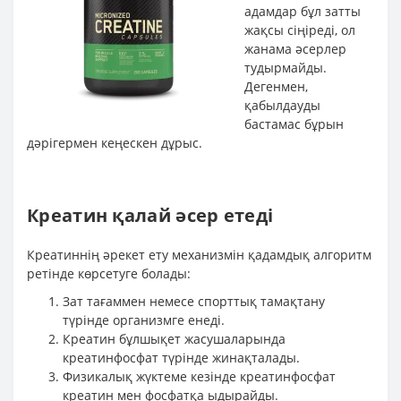
адамдар бұл затты
жақсы сіңіреді, ол
жанама әсерлер
тудырмайды.
Дегенмен,
қабылдауды
бастамас бұрын
дәрігермен кеңескен дұрыс.
Креатин қалай әсер етеді
Креатиннің әрекет ету механизмін қадамдық алгоритм
ретінде көрсетуге болады:
Зат тағаммен немесе спорттық тамақтану
түрінде организмге енеді.
Креатин бұлшықет жасушаларында
креатинфосфат түрінде жинақталады.
Физикалық жүктеме кезінде креатинфосфат
креатин мен фосфатқа ыдырайды.