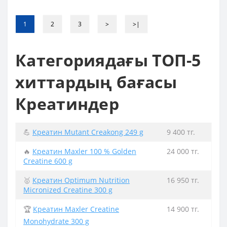
1
2
3
>
>|
Категориядағы ТОП-5
хиттардың бағасы
Креатиндер
💪
Креатин Mutant Creakong 249 g
9 400 тг.
🔥
Креатин Maxler 100 % Golden
24 000 тг.
Creatine 600 g
🥇
Креатин Optimum Nutrition
16 950 тг.
Micronized Creatine 300 g
🏆
Креатин Maxler Creatine
14 900 тг.
Monohydrate 300 g