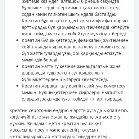
жүктеме кезіндегі алғашқы бірнеше секундта
бұлшықеттерді энергиямен қамтамасыз етеді,
содан кейін гликоген шығындала бастайды.
Креатин бұлшықеттердегі креатинфосфат қорын
арттырады, бұл қарқынды жүктемелерді көтеруге
және тиімді массаны көбейтуге мүмкіндік береді.
Креатин бұлшықеттердің физикалық жүктемеден
кейін жылдамырақ қалпына келуіне көмектеседі,
бұл жаттығуларды ұзақ әрі қарқынды өткізуге
мүмкіндік береді.
Креатин жаттығу кезінде жинақталатын және
шаршауды тудыратын сүт қышқылын
бұлшықеттерден шығаруға көмектеседі.
Креатин жарақат алу қаупін азайтуға көмектесуі
мүмкін. Бұлшықеттер мен сіңірлерді нығайтып,
олардың зақымдануға төзімділігін арттырады.
Креатин серотонин өндірісін арттыруға да ықпал етіп,
көңіл-күйіңізге және жалпы жағдайыңызға әсер етуі
мүмкін. Жылдам сіңетін креатин бұлшықет
массасының өсуін және дененің тонусын
ынталандырып, әр жаттығуды тиімдірек етеді.