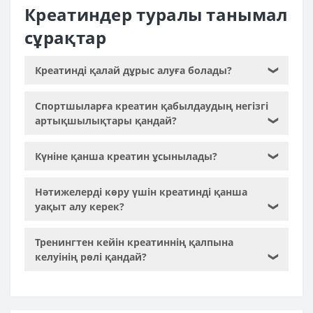
Креатиндер туралы танымал
сұрақтар
Креатинді қалай дұрыс алуға болады?
❯
Спортшыларға креатин қабылдаудың негізгі
артықшылықтары қандай?
❯
Күніне қанша креатин ұсынылады?
❯
Нәтижелерді көру үшін креатинді қанша
уақыт алу керек?
❯
Тренингтен кейін креатиннің қалпына
келуінің рөлі қандай?
❯