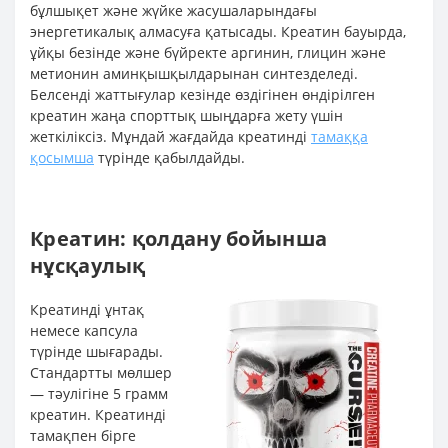
бұлшықет және жүйке жасушаларындағы
энергетикалық алмасуға қатысады. Креатин бауырда,
ұйқы безінде және бүйректе аргинин, глицин және
метионин аминқышқылдарынан синтезделеді.
Белсенді жаттығулар кезінде өздігінен өндірілген
креатин жаңа спорттық шыңдарға жету үшін
жеткіліксіз. Мұндай жағдайда креатинді
тамаққа
қосымша
түрінде қабылдайды.
Креатин: қолдану бойынша
нұсқаулық
Креатинді ұнтақ
немесе капсула
түрінде шығарады.
Стандартты мөлшер
— тәулігіне 5 грамм
креатин. Креатинді
тамақпен бірге