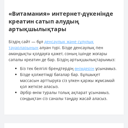
«Витамания» интернет-дүкенінде
креатин сатып алудың
артықшылықтары
Біздің сайт — бұл
денсаулық және сұлулық
тауарларының
алуан түрі. Бізде денсаулық пен
амандықты қолдауға қажет, соның ішінде жоғары
сапалы креатин де бар. Біздің артықшылықтарымыз:
Біз тек белгілі брендтердің
өнімдерін
ұсынамыз.
Бізде қолжетімді бағалар бар. Бұлшықет
массасын арттыруға сіз үлкен қаржы жұмсамай
қол жеткізе аласыз.
Әрбір өнім туралы толық ақпарат ұсынамыз,
сондықтан сіз саналы таңдау жасай аласыз.