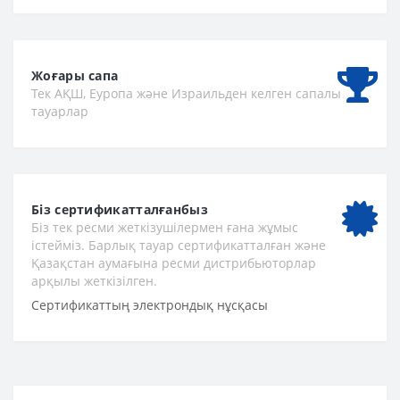
Жоғары сапа
Тек АҚШ, Еуропа және Израильден келген сапалы
тауарлар
Біз сертификатталғанбыз
Біз тек ресми жеткізушілермен ғана жұмыс
істейміз. Барлық тауар сертификатталған және
Қазақстан аумағына ресми дистрибьюторлар
арқылы жеткізілген.
Сертификаттың электрондық нұсқасы