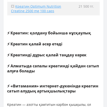
💥
Креатин Optimum Nutrition
21 500 тг.
Creatine 2500 mg 100 caps
⚡ Креатин: қолдану бойынша нұсқаулық
⚡ Креатин қалай әсер етеді
⚡ Креатинді дұрыс қалай таңдау керек
⚡ Алматыда сапалы креатинді қайдан сатып
алуға болады
⚡ «Витамания» интернет-дүкенінде креатин
сатып алудың артықшылықтары
Креатин — азотты қамтитын карбон қышқылы, ол