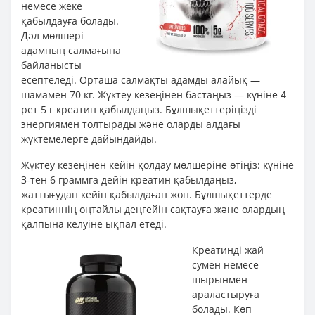
немесе жеке
қабылдауға болады.
Дәл мөлшері
адамның салмағына
байланысты
есептеледі. Орташа салмақты адамды алайық —
шамамен 70 кг. Жүктеу кезеңінен бастаңыз — күніне 4
рет 5 г креатин қабылдаңыз. Бұлшықеттеріңізді
энергиямен толтырады және оларды алдағы
жүктемелерге дайындайды.
Жүктеу кезеңінен кейін қолдау мөлшеріне өтіңіз: күніне
3-тен 6 граммға дейін креатин қабылдаңыз,
жаттығудан кейін қабылдаған жөн. Бұлшықеттерде
креатиннің оңтайлы деңгейін сақтауға және олардың
қалпына келуіне ықпал етеді.
Креатинді жай
сумен немесе
шырынмен
араластыруға
болады. Көп