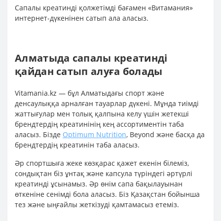
Сапалы креатинді қолжетімді бағамен «Витамания»
интернет-дүкенінен сатып ала аласыз.
Алматыда сапалы креатинді
қайдан сатып алуға болады
Vitamania.kz — бұл Алматыдағы спорт және
денсаулыққа арналған тауарлар дүкені. Мұнда тиімді
жаттығулар мен толық қалпына келу үшін жетекші
брендтердің креатинінің кең ассортиментін таба
аласыз. Бізде
Optimum Nutrition
, Beyond және басқа да
брендтердің креатинін таба аласыз.
Әр спортшыға жеке көзқарас қажет екенін білеміз,
сондықтан біз ұнтақ және капсула түріндегі әртүрлі
креатинді ұсынамыз. Әр өнім сапа бақылауынан
өткеніне сенімді бола аласыз. Біз Қазақстан бойынша
тез және ыңғайлы жеткізуді қамтамасыз етеміз.