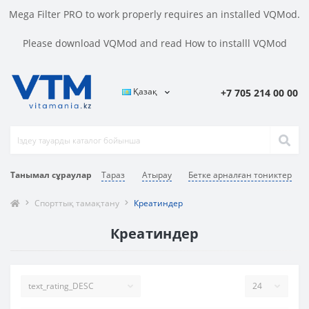
Mega Filter PRO to work properly requires an installed VQMod.
Please
download VQMod
and read
How to installl VQMod
Қазақ
+7 705 214 00 00
Танымал сұраулар
Тараз
Атырау
Бетке арналған тониктер
Спорттық тамақтану
Креатиндер
Креатиндер