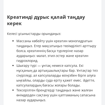
Креатинді дұрыс қалай таңдау
керек
Келесі ұсыныстарды орындаңыз:
Массаны көбейту үшін креатин моногидратын
таңдаңыз. Егер мақсатыңыз төзімділікті арттыру
болса, креатиннің басқа түрлеріне назар
аударыңыз: малат, этил-эстер және креатин
гидрохлорид.
Шығару түрі — ұнтақ немесе капсула. Екі
нұсқаның да артықшылықтары бар. Ұнтақтар тез
сіңіріледі, ал капсулаларды өзіңізбен бірге алуға
ыңғайлы, оларды суда еріту қажет емес. Әдетте,
капсулалардың бағасы жоғары болады.
Тексерілген брендтерді таңдаңыз және жалған
өнімдерден сақтану үшін қаптаманың сапасына
назар аударыңыз.