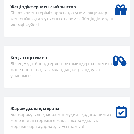
Жеңілдіктер мен сыйлықтар
Біз өз клиенттеріміз арасында үнемі акциялар
мен сыйлықтар ұтысын өткіземіз. Жеңілдіктердің
икемді жүйесі.
Кең ассортимент
Біз ең үздік брендтерден витаминдер, косметика
және спорттық тағамдардың кең таңдауын
ұсынамыз!
Жарамдылық мерзімі
Біз жарамдылық мерзімін мұқият қадағалаймыз
және клиенттерімізге жақсы жарамдылық
мерзімі бар тауарларды ұсынамыз!