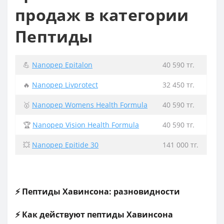
продаж в категории
Пептиды
💪
Nanopep Epitalon
40 590 тг.
🔥
Nanopep Livprotect
32 450 тг.
🥇
Nanopep Womens Health Formula
40 590 тг.
🏆
Nanopep Vision Health Formula
40 590 тг.
💥
Nanopep Epitide 30
141 000 тг.
⚡ Пептиды Хавинсона: разновидности
⚡ Как действуют пептиды Хавинсона