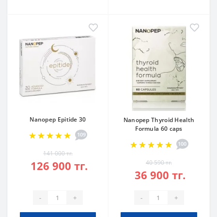
Nanopep Epitide 30
Nanopep Thyroid Health
Formula 60 caps
109
100
141 000 тг.
126 900 тг.
40 590 тг.
36 900 тг.
-
+
-
+