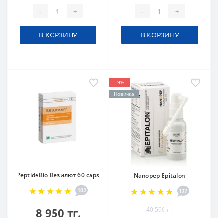
-
+
-
+
В КОРЗИНУ
В КОРЗИНУ
-9%
Новинка
PeptideBio Везилют 60 caps
Nanopep Epitalon
102
107
8 950 тг.
40 590 тг.