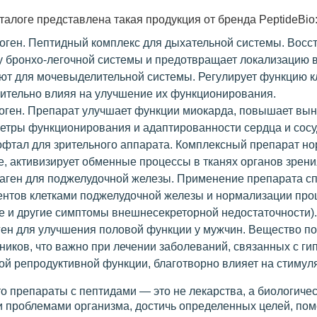
талоге представлена такая продукция от бренда PeptideBio
оген. Пептидный комплекс для дыхательной системы. Восс
у бронхо-легочной системы и предотвращает локализацию 
ют для мочевыделительной системы. Регулирует функцию кл
ительно влияя на улучшение их функционирования.
оген. Препарат улучшает функции миокарда, повышает выно
етры функционирования и адаптированности сердца и сосуд
фтал для зрительного аппарата. Комплексный препарат нор
е, активизирует обменные процессы в тканях органов зрени
аген для поджелудочной железы. Применение препарата с
нтов клетками поджелудочной железы и нормализации проц
е и другие симптомы внешнесекреторной недостаточности).
ген для улучшения половой функции у мужчин. Вещество п
ников, что важно при лечении заболеваний, связанных с г
ой репродуктивной функции, благотворно влияет на стимул
о препараты с пептидами — это не лекарства, а биологичес
 проблемами организма, достичь определенных целей, пом