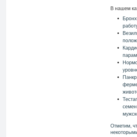
В нашем ка
Бронх
работ
Везил
полож
Карди
парам
Нормо
уровн
Панкр
ферме
живот
Теста
семен
мужск
Отметим, чт
некоторыми