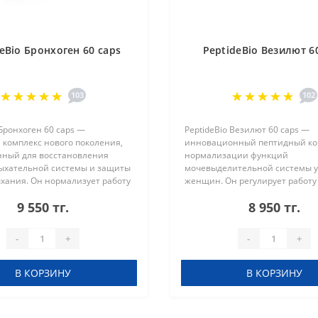
eBio Бронхоген 60 caps
PeptideBio Везилют 6
103
102
 Бронхоген 60 caps —
PeptideBio Везилют 60 caps —
 комплекс нового поколения,
инновационный пептидный ко
нный для восстановления
нормализации функций
ыхательной системы и защиты
мочевыделительной системы у
хания. Он нормализует работу
женщин. Он регулирует работу
гочной системы,
стенки мочевого пузыря и сфин
9 550 тг.
8 950 тг.
щает воспалительные
улучшает их функционировани
 способст..
способствует восстановл..
-
+
-
+
В КОРЗИНУ
В КОРЗИНУ