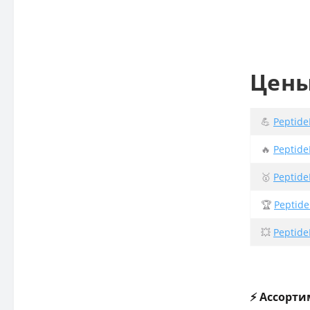
Цены
💪
Peptide
🔥
Peptide
🥇
Peptide
🏆
Peptide
💥
Peptide
⚡ Ассорти