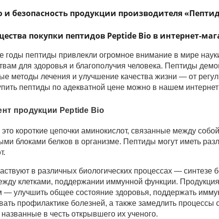
о и безопасность продукции производителя «Пепти
ества покупки пептидов Peptide Bio в интернет-м
е годы пептиды привлекли огромное внимание в мире нау
вам для здоровья и благополучия человека. Пептиды демо
вые методы лечения и улучшение качества жизни — от рег
упить пептиды по адекватной цене можно в нашем интерне
нт продукции Peptide Bio
это короткие цепочки аминокислот, связанные между собо
ыми блоками белков в организме. Пептиды могут иметь разл
т.
аствуют в различных биологических процессах — синтезе бе
ежду клетками, поддержании иммунной функции. Продукция
м — улучшить общее состояние здоровья, поддержать иммун
вать профилактике болезней, а также замедлить процессы
 названные в честь открывшего их ученого.