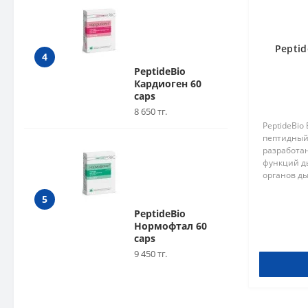
Peptid
4
PeptideBio
Кардиоген 60
caps
8 650 тг.
PeptideBio
пептидный
разработа
функций д
органов ды
бронхо-лё
5
предотвра
процессы и
PeptideBio
Нормофтал 60
caps
9 450 тг.