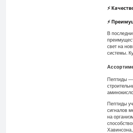
⚡ Качеств
⚡ Преимущ
В последни
преимущест
свет на но
системы. К
Ассортиме
Пептиды — 
строительн
аминокисло
Пептиды уч
сигналов м
на организ
способство
Хавинсона,