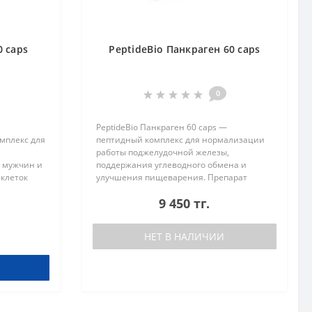
0 caps
PeptideBio Панкраген 60 caps
0
PeptideBio Панкраген 60 caps —
мплекс для
пептидный комплекс для нормализации
работы поджелудочной железы,
 мужчин и
поддержания углеводного обмена и
 клеток
улучшения пищеварения. Препарат
ктера,
помогает снизить риски развития
9 450 тг.
е и
сахарного диабета 2 типа, облегчает
работу пищеварительно..
НЕТ В НАЛИЧИИ