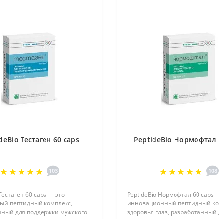
deBio Тестаген 60 caps
PeptideBio Нормофтал 
103
108
Тестаген 60 caps — это
PeptideBio Нормофтал 60 caps 
ый пептидный комплекс,
инновационный пептидный ко
нный для поддержки мужского
здоровья глаз, разработанный 