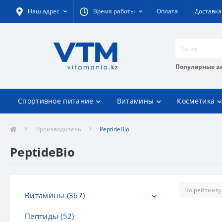
Наш адрес
Время работы
Оплата
Доставка
Популярные з
Спортивное питание
Витамины
Косметика
Производитель
PeptideBio
PeptideBio
Витамины (367)
Пептиды (52)
Витамины C (20)