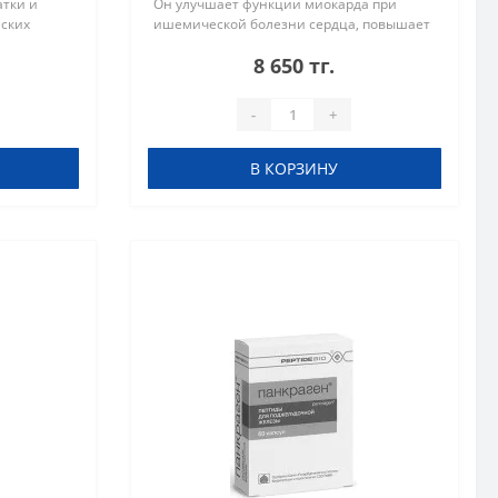
атки и
Он улучшает функции миокарда при
ских
ишемической болезни сердца, повышает
ует на
выносливость при физических нагрузках
8 650 тг.
обменные
и помогает организму адаптироваться..
-
+
В КОРЗИНУ