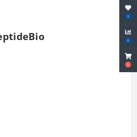
0
ptideBio
0
0