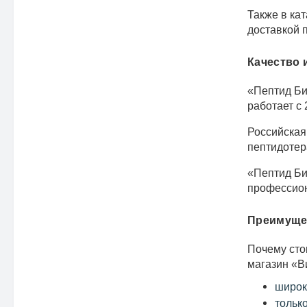
Также в ка
доставкой 
Качество 
«Пептид Би
работает с 
Российская
пептидотер
«Пептид Би
профессион
Преимущес
Почему сто
магазин «В
широк
тольк