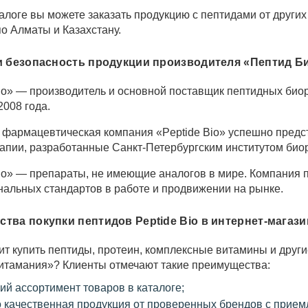
талоге вы можете заказать продукцию с пептидами от других
по Алматы и Казахстану.
и безопасность продукции производителя «Пептид Б
о» — производитель и основной поставщик пептидных биор
2008 года.
 фармацевтическая компания «Peptide Bio» успешно пред
апии, разработанные Санкт-Петербургским институтом био
о» — препараты, не имеющие аналогов в мире. Компания п
альных стандартов в работе и продвижении на рынке.
тва покупки пептидов Peptide Bio в интернет-магаз
ит купить пептиды, протеин, комплексные витамины и други
итамания»? Клиенты отмечают такие преимущества:
ий ассортимент товаров в каталоге;
о качественная продукция от проверенных брендов с прием