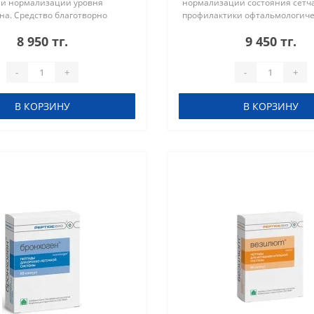
 и нормализации уровня
нормализации состояния сетч
на. Средство благотворно
профилактики офтальмологиче
работу семенников, улучшает
заболеваний. Препарат действ
8 950 тг.
9 450 тг.
ивные функции и способствует
клеточном уровне, улучшает 
процессы в з..
-
+
-
+
В КОРЗИНУ
В КОРЗИНУ