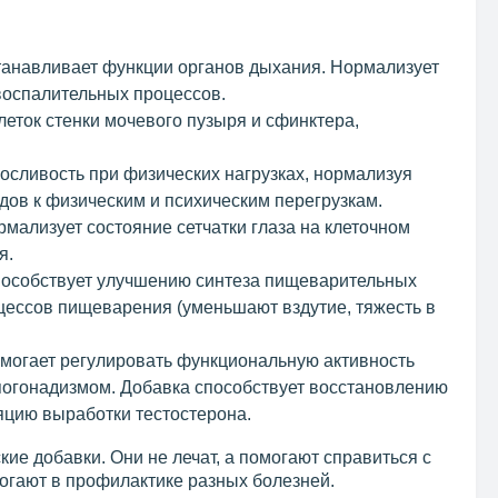
:
танавливает функции органов дыхания. Нормализует
воспалительных процессов.
еток стенки мочевого пузыря и сфинктера,
сливость при физических нагрузках, нормализуя
ов к физическим и психическим перегрузкам.
мализует состояние сетчатки глаза на клеточном
я.
пособствует улучшению синтеза пищеварительных
ессов пищеварения (уменьшают вздутие, тяжесть в
омогает регулировать функциональную активность
ипогонадизмом. Добавка способствует восстановлению
яцию выработки тестостерона.
кие добавки. Они не лечат, а помогают справиться с
огают в профилактике разных болезней.