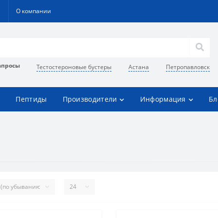
О компании
апросы
Тестостероновые бустеры
Астана
Петропавловск
Пептиды
Производители
Информация
Бл