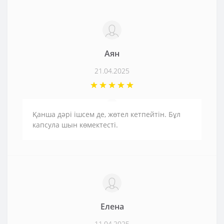
Аян
21.04.2025
Қанша дәрі ішсем де, жөтел кетпейтін. Бұл
капсула шын көмектесті.
Елена
11.04.2025