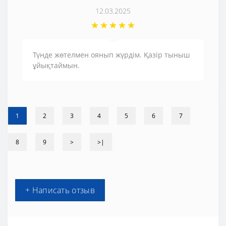
12.03.2025
Түнде жөтелмен оянып жүрдім. Қазір тыныш
ұйықтаймын.
1
2
3
4
5
6
7
8
9
>
>|
+ Написать отзыв