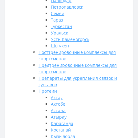
Павлодар
Петропавловск
Семей
Тараз
Туркестан
Уральск
Усть-Каменогорск
Шымкент
Посттренировочные комплексы для
спортсменов
Предтренировочные комплексы для
спортсменов
Препараты для укрепления связок и
суставов
Протеин
Актау
Актобе
Астана
Атырау
Караганда
Костанай
Кызылорда