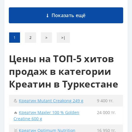
Показать ещё
1
2
>
>|
Цены на ТОП-5 хитов
продаж в категории
Креатин в Туркестане
💪
Креатин Mutant Creakong 249 g
9 400 тг.
🔥
Креатин Maxler 100 % Golden
24 000 тг.
Creatine 600 g
🥇
Креатин Optimum Nutrition
16 950 тг.