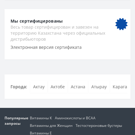
Мы сертифицированы
Весь товар сертифицирован и завезен на
территорию Казахстана через официальных
дистрибьюторов
Электронная версия сертификата
Города:
Актау
Актобе
Астана
Атырау
Караганда
Популярные
Витамины К
Аминокислоты и BCAA
запросы
Витамины для Женщин
Тестостероновые бустеры
Витамины Е