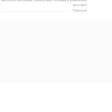
Высокоинтенсивные тренировки, силовые упражнения,
кроссфит
Порошок