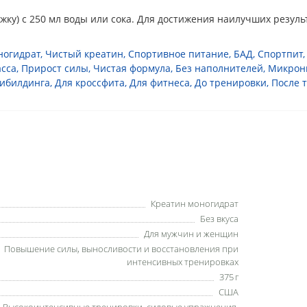
жку) с 250 мл воды или сока. Для достижения наилучших резул
ногидрат
,
Чистый креатин
,
Спортивное питание
,
БАД
,
Спортпит
сса
,
Прирост силы
,
Чистая формула
,
Без наполнителей
,
Микрон
дибилдинга
,
Для кроссфита
,
Для фитнеса
,
До тренировки
,
После 
Креатин моногидрат
Без вкуса
Для мужчин и женщин
Повышение силы, выносливости и восстановления при
интенсивных тренировках
375 г
США