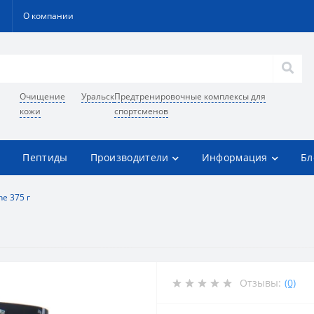
О компании
Очищение
Уральск
Предтренировочные комплексы для
кожи
спортсменов
Пептиды
Производители
Информация
Бл
ne 375 г
Отзывы:
(0)