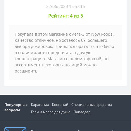
22/06/2023 15:57:16
Рейтинг: 4 из 5
Покупала в этом магазине омега-3 от Now Foods.
Качество отличное, но хотелось бы большего
выбора дозировок. Пришлось брать то, что было
в наличии, хотя предпочитаю другую
концентрацию. Магазин в целом хороший, но
ассортимент некоторых позиций можно
расширить.
Популярные
Караганда
Костанай
Специальные средства
запросы
Гели и масла для душа
Павлодар