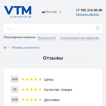
+7 705 214 00 00
Русский
Заказать звонок
Популярные запросы
Витамины В
Солнцезащитные средства
В
Отзывы о магазине
Отзывы
Цены
(4.8)
Качество товара
(5)
Доставка
(4.8)