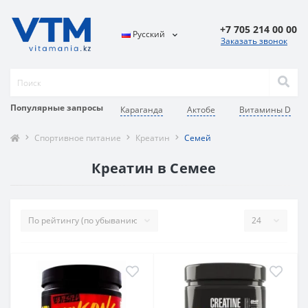
+7 705 214 00 00
Русский
Заказать звонок
Популярные запросы
Караганда
Актобе
Витамины D
Спортивное питание
Креатин
Семей
Креатин в Семее