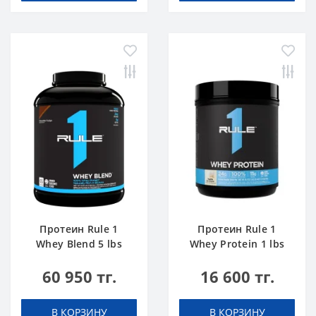
Протеин Rule 1
Протеин Rule 1
Whey Blend 5 lbs
Whey Protein 1 lbs
Шоколадный Торт
Ванильное
60 950 тг.
16 600 тг.
Мороженое
В КОРЗИНУ
В КОРЗИНУ