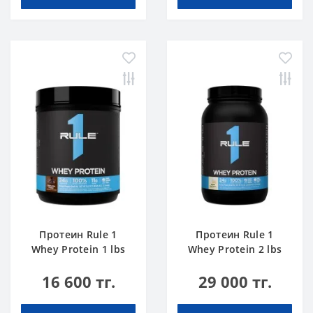
Протеин Rule 1
Протеин Rule 1
Whey Protein 1 lbs
Whey Protein 2 lbs
Шоколадный Торт
Ванильное
16 600 тг.
29 000 тг.
Мороженое