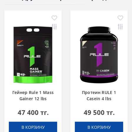
Гейнер Rule 1 Mass
Протеин RULE 1
Gainer 12 lbs
Casein 4 lbs
Шоколадный Торт
Ванильное
47 400 тг.
49 500 тг.
Мороженое
В КОРЗИНУ
В КОРЗИНУ