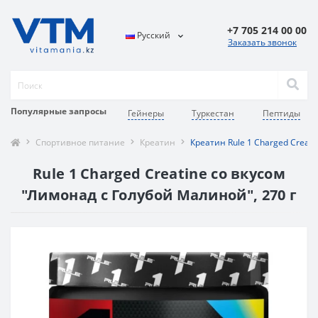
+7 705 214 00 00
Русский
Заказать звонок
Популярные запросы
Гейнеры
Туркестан
Пептиды
Спортивное питание
Креатин
Креатин Rule 1 Charged Creati
Rule 1 Charged Creatine со вкусом
"Лимонад с Голубой Малиной", 270 г