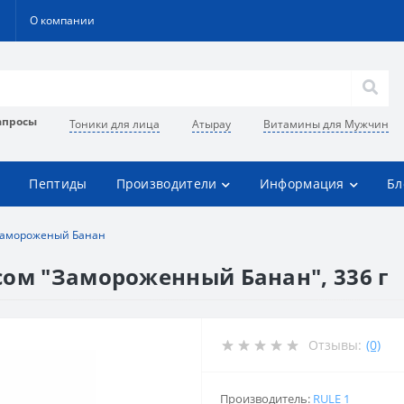
О компании
апросы
Тоники для лица
Атырау
Витамины для Мужчин
Пептиды
Производители
Информация
Бл
г Замороженый Банан
кусом "Замороженный Банан", 336 г
Отзывы:
(0)
Производитель:
RULE 1