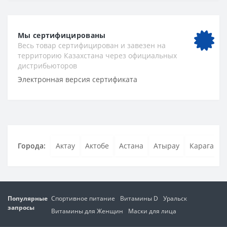
Мы сертифицированы
Весь товар сертифицирован и завезен на
территорию Казахстана через официальных
дистрибьюторов
Электронная версия сертификата
Города:
Актау
Актобе
Астана
Атырау
Караганда
Популярные
Спортивное питание
Витамины D
Уральск
запросы
Витамины для Женщин
Маски для лица