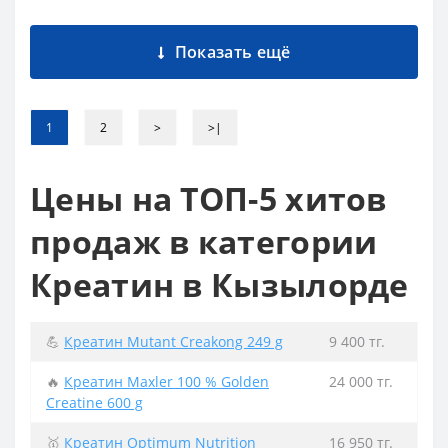
Показать ещё
1
2
>
>|
Цены на ТОП-5 хитов
продаж в категории
Креатин в Кызылорде
💪
Креатин Mutant Creakong 249 g
9 400 тг.
🔥
Креатин Maxler 100 % Golden
24 000 тг.
Creatine 600 g
🥇
Креатин Optimum Nutrition
16 950 тг.