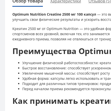
Обзор товара
Характеристики
Отзывов (5)
Optimum Nutrition Creatine 2500 мг 100 капсул
— это в
улучшить свои физические результаты и ускорить восст
Креатин 2500 мг от Optimum Nutrition — это удобная фо
спортсменов всех уровней, включая тех, кто занимаетс
ежедневного приема, позволяя не отвлекаться от трени
Преимущества Optimum 
Улучшение физической работоспособности: креати
Быстрое восстановление: способствует ускоренно
Увеличение мышечной массы: способствует росту
Удобная форма: капсулы легко использовать и тра
Подходит для различных типов тренировок: продук
Перед началом приема рекомендуется проконсуль
Как принимать креатин