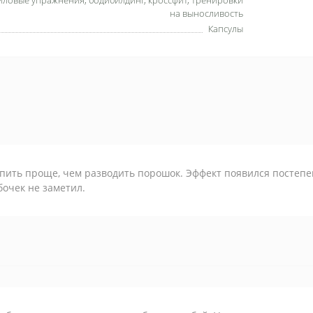
иловые упражнения, бодибилдинг, кроссфит, тренировки
на выносливость
Капсулы
пить проще, чем разводить порошок. Эффект появился постепе
бочек не заметил.