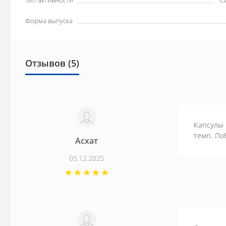
Тип активности
С
Форма выпуска
Отзывов (5)
Капсулы 
темп. По
Асхат
05.12.2025