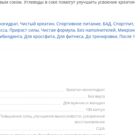
вым соком. Углеводы в соке помогут улучшить усвоение креати
ногидрат
,
Чистый креатин
,
Спортивное питание
,
БАД
,
Спортпит
сса
,
Прирост силы
,
Чистая формула
,
Без наполнителей
,
Микрон
дибилдинга
,
Для кроссфита
,
Для фитнеса
,
До тренировки
,
После 
Креатин моногидрат
Без вкуса
Для мужчин и женщин
100 капсул
Повышение силы, улучшение выносливости, ускоренное
восстановление
США