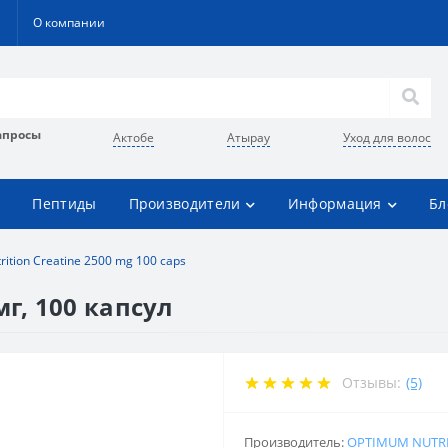
О компании
апросы
Актобе
Атырау
Уход для волос
Пептиды
Производители
Информация
Бл
ition Creatine 2500 mg 100 caps
мг, 100 капсул
Отзывы:
(5)
Производитель:
OPTIMUM NUTR