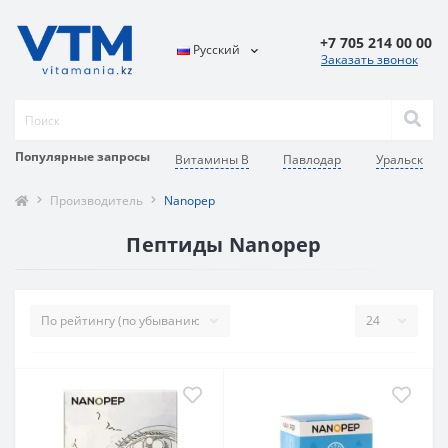
+7 705 214 00 00
Русский
Заказать звонок
Популярные запросы
Витамины В
Павлодар
Уральск
Производитель
Nanopep
Пептиды Nanopep