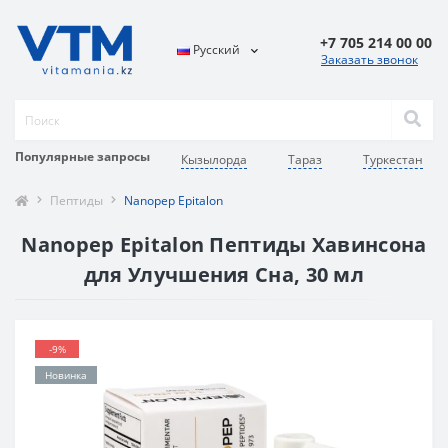
+7 705 214 00 00
Русский
Заказать звонок
Популярные запросы
Кызылорда
Тараз
Туркестан
Пептиды
Nanopep Epitalon
Nanopep Epitalon Пептиды Хавинсона
для Улучшения Сна, 30 мл
-9%
Новинка