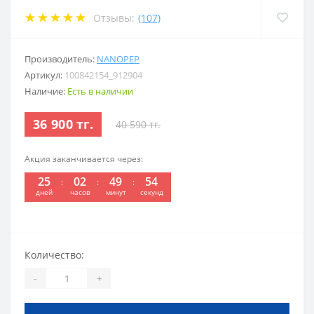
Отзывы:
(107)
Производитель:
NANOPEP
Артикул:
100842154_912904
Наличие:
Есть в наличии
36 900 тг.
40 590 тг.
Акция заканчивается через:
25
02
49
53
:
:
:
дней
часов
минут
секунд
Количество:
-
+