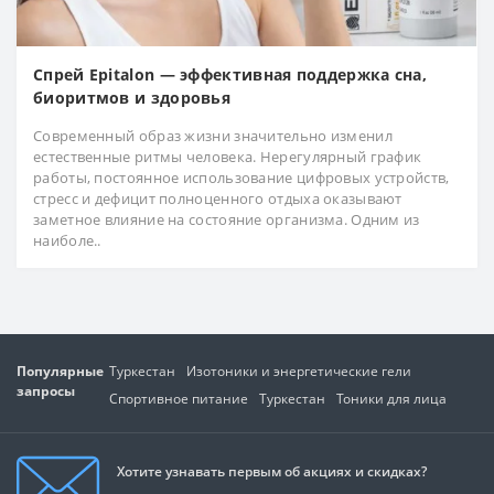
Спрей Epitalon — эффективная поддержка сна,
биоритмов и здоровья
Современный образ жизни значительно изменил
естественные ритмы человека. Нерегулярный график
работы, постоянное использование цифровых устройств,
стресс и дефицит полноценного отдыха оказывают
заметное влияние на состояние организма. Одним из
наиболе..
Популярные
Туркестан
Изотоники и энергетические гели
запросы
Спортивное питание
Туркестан
Тоники для лица
Хотите узнавать первым об акциях и скидках?