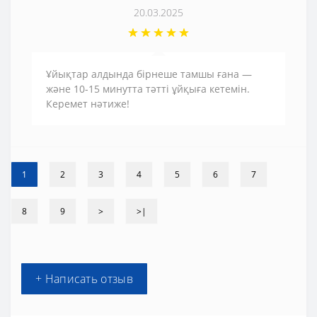
20.03.2025
Ұйықтар алдында бірнеше тамшы ғана —
және 10-15 минутта тәтті ұйқыға кетемін.
Керемет нәтиже!
1
2
3
4
5
6
7
8
9
>
>|
+ Написать отзыв