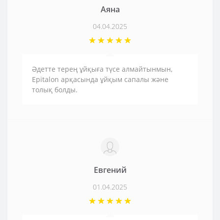
Аяна
04.04.2025
Әдетте терең ұйқыға түсе алмайтынмын,
Epitalon арқасында ұйқым сапалы және
толық болды.
Евгений
01.04.2025