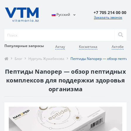
+7 705 214 00 00
Русский
Заказать звонок
Популярные запросы
Актау
Косметика
Актобе
Блог
Нургуль Жумабекова
Пептиды Nanopep — обзор пептид
Пептиды Nanopep — обзор пептидных
комплексов для поддержки здоровья
организма