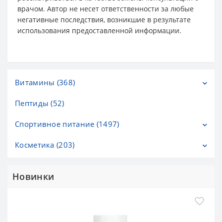
врачом. Автор не несет ответственности за любые
негативные последствия, возникшие в результате
использования предоставленной информации.
Витамины (368)
Пептиды (52)
Витамины C (20)
Витамины D (31)
Спортивное питание (1497)
Витамины А (2)
Косметика (203)
Аминокислоты и BCAA (276)
Витамины В (16)
Гейнеры (133)
Гели и масла для душа (7)
Новинки
Витамины для детей (14)
Жиросжигатели (56)
Детская косметика (3)
Витамины для Женщин (40)
Изотоники и энергетические гели (184)
Кремы для лица (53)