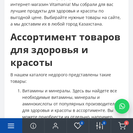
интернет-магазин Vitamania! Мы собрали для вас
лучшие продукты для здоровья и красоты по
выгодной цене. Выбирайте нужные товары на сайте,
а мы доставим их в любой город Казахстана.
Ассортимент товаров
для здоровья и
красоты
В нашем каталоге недорого представлены такие
товары:
Витамины и минералы. Здесь вы найдете все
необходимые витамины, минералы и
аминокислоты от популярных производителей
для здоровья и красоты в ассортименте. Вы
можете приобрести их отдельно, например,
баночку с Омега-3, или заказать комплекс
0
0
0
витаминов.