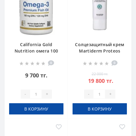
California Gold
Cолцезащитный крем
Nutrition омега 100
Martiderm Proteos
Screen SPF50+ 40 мл
0
0
22 000 тг.
9 700 тг.
19 800 тг.
-
+
-
+
В КОРЗИНУ
В КОРЗИНУ