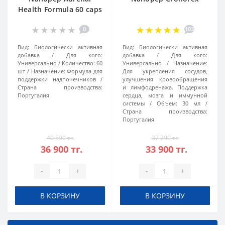
Health Formula 60 caps
0
103
Вид:
Биологически активная
Вид:
Биологически активная
добавка
Для кого:
добавка
Для кого:
Универсально
Количество:
60
Универсально
Назначение:
шт
Назначение:
Формула для
Для укрепления сосудов,
поддержки надпочечников
улучшения кровообращения
Страна производства:
и лимфодренажа. Поддержка
Португалия
сердца, мозга и иммунной
системы
Объем:
30 мл
Страна производства:
Португалия
40 590 тг.
37 290 тг.
36 900 тг.
33 900 тг.
-
+
-
+
В КОРЗИНУ
В КОРЗИНУ