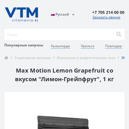
+7 705 214 00 00
Русский
Заказать звонок
Популярные запросы
Кызылорда
Уральск
Павлодар
Спортивное питание
Изотоники и энергетические гели
Maxl
Max Motion Lemon Grapefruit со
вкусом "Лимон-Грейпфрут", 1 кг