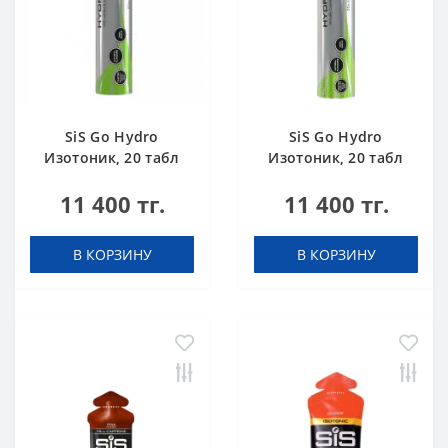
SiS Go Hydro
SiS Go Hydro
Изотоник, 20 табл
Изотоник, 20 табл
(туба) Клубника-
(туба) Лимон
11 400 тг.
11 400 тг.
Лайм
В КОРЗИНУ
В КОРЗИНУ