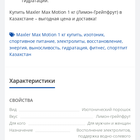
гидратации.
Купить Maxler Max Motion 1 кг (Лимон-Грейпфрут) в
Казахстане – выгодная цена и доставка!
Maxler Max Motion 1 кг купить
,
изотоник
,
спортивное питание
,
электролиты
,
восстановление
,
энергия
,
выносливость
,
гидратация
,
фитнес
,
спортпит
Казахстан
Характеристики
СВОЙСТВА
Вид
Изотонический порошок
Вкус
Лимон-грейпфрут
Для кого
Для мужчин и женщин
Назначение
Восполнение электролитов,
поддержка водно-солевого