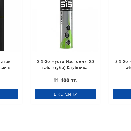
питок
SiS Go Hydro Изотоник, 20
SiS Go 
ный в
табл (туба) Клубника-
таб
бника-
Лайм
11 400 тг.
В КОРЗИНУ