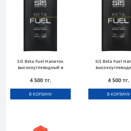
SiS Beta Fuel Напиток
SiS Beta Fuel На
высокоуглеводный в
высокоуглевод
порошке 82 г Апельсин
порошке 82 г Клу
4 500 тг.
4 500 тг.
Лайм
В КОРЗИНУ
В КОРЗИНУ