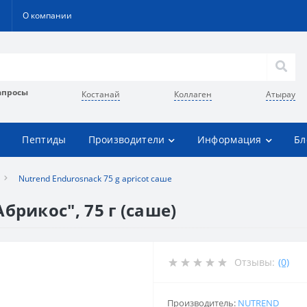
О компании
апросы
Костанай
Коллаген
Атырау
Пептиды
Производители
Информация
Бл
Nutrend Endurosnack 75 g apricot саше
брикос", 75 г (саше)
Отзывы:
(0)
Производитель:
NUTREND