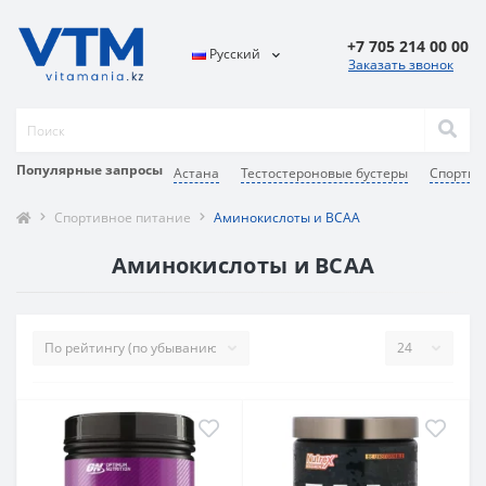
+7 705 214 00 00
Русский
Заказать звонок
Популярные запросы
Астана
Тестостероновые бустеры
Спортив
Спортивное питание
Аминокислоты и BCAA
Аминокислоты и BCAA