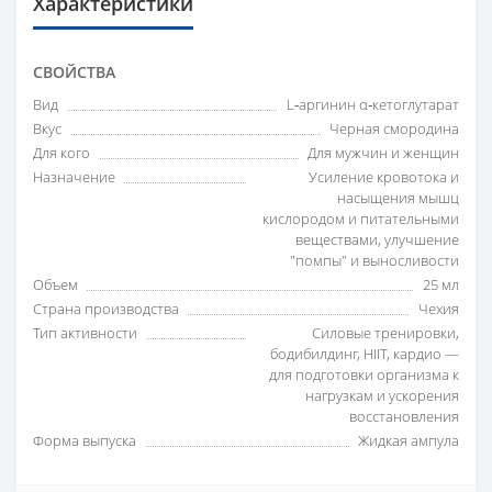
Характеристики
СВОЙСТВА
Вид
L‑аргинин α‑кетоглутарат
Вкус
Черная смородина
Для кого
Для мужчин и женщин
Назначение
Усиление кровотока и
насыщения мышц
кислородом и питательными
веществами, улучшение
"помпы" и выносливости
Объем
25 мл
Страна производства
Чехия
Тип активности
Силовые тренировки,
бодибилдинг, HIIT, кардио —
для подготовки организма к
нагрузкам и ускорения
восстановления
Форма выпуска
Жидкая ампула