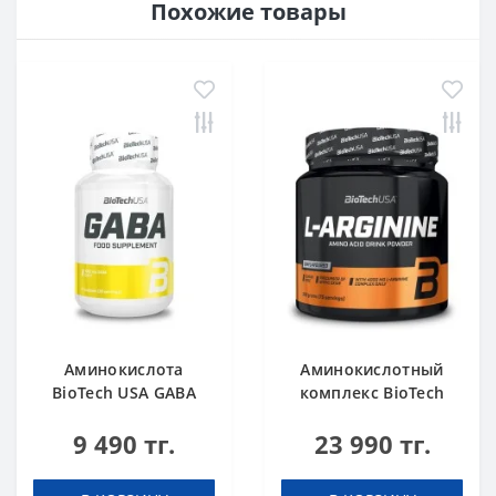
Похожие товары
Аминокислота
Аминокислотный
BioTech USA GABA
комплекс BioTech
нейтральный 60
USA L-Arginine
9 490 тг.
23 990 тг.
капсул
unflavoured 300 g