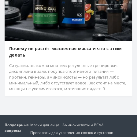
Почему не растёт мышечная масса и что с этим
делать
Ситуация, знакомая многим: регулярные тренировки,
дисциплина в зале, покупка спортивного питания —
протеин, гейнеры, аминокислоты — но результат либо
минимальный, либо отсутствует вовсе. Вес стоит на месте,
мышцы не увеличиваются, мотивация падает. В..
Популярные
Маски для лица
Аминокислоты и BCAA
запросы
Препараты для укрепления связок и суставов