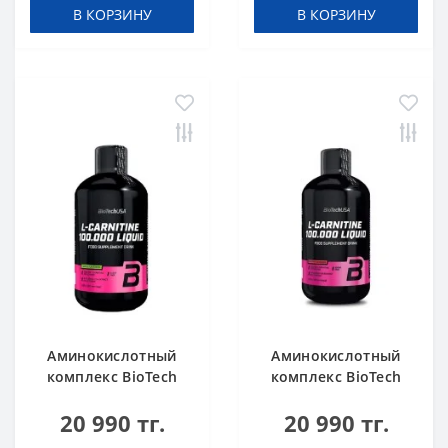
В КОРЗИНУ
В КОРЗИНУ
Аминокислотный
Аминокислотный
комплекс BioTech
комплекс BioTech
USA L-Carnitine
USA L-Carnitine
20 990 тг.
20 990 тг.
100.000 Apple 500 мл
100.000 Cherry 500
мл