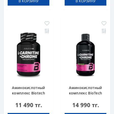
В КОРЗИНУ
В КОРЗИНУ
Аминокислотный
Аминокислотный
комплекс Biotech
комплекс BioTech
USA L-Carnitine +
USA L-Carnitine +
11 490 тг.
14 990 тг.
Chrome 60 таблеток
Chrome concentrate
Orange 500 мл