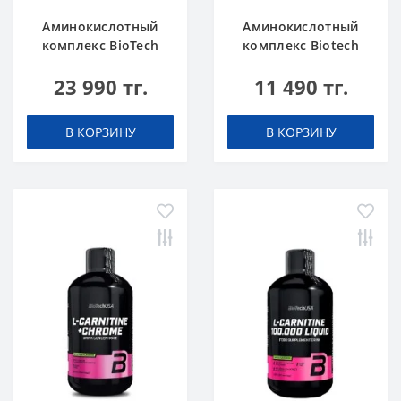
Аминокислотный
Аминокислотный
комплекс BioTech
комплекс Biotech
USA L-Arginine
USA L-Carnitine +
23 990 тг.
11 490 тг.
unflavoured 300 g
Chrome 60 таблеток
В КОРЗИНУ
В КОРЗИНУ