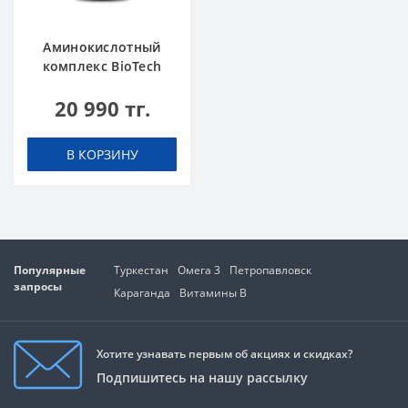
Аминокислотный
комплекс BioTech
USA L-Carnitine
20 990 тг.
100.000 Cherry 500
мл
В КОРЗИНУ
Популярные
Туркестан
Омега 3
Петропавловск
запросы
Караганда
Витамины В
Хотите узнавать первым об акциях и скидках?
Подпишитесь на нашу рассылку