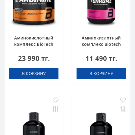
Аминокислотный
Аминокислотный
комплекс BioTech
комплекс Biotech
USA L-Arginine
USA L-Carnitine +
23 990 тг.
11 490 тг.
unflavoured 300 g
Chrome 60 таблеток
В КОРЗИНУ
В КОРЗИНУ