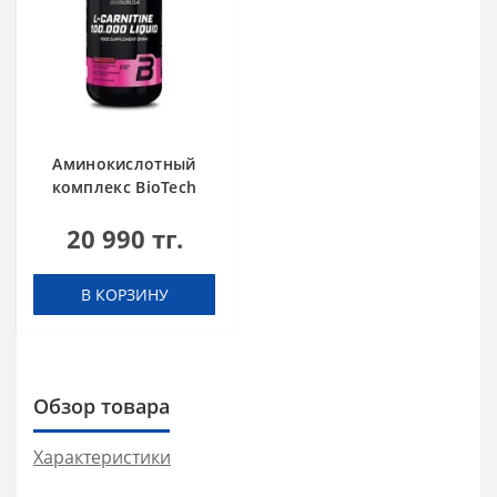
Аминокислотный
комплекс BioTech
USA L-Carnitine
20 990 тг.
100.000 Cherry 500
мл
В КОРЗИНУ
Обзор товара
Характеристики