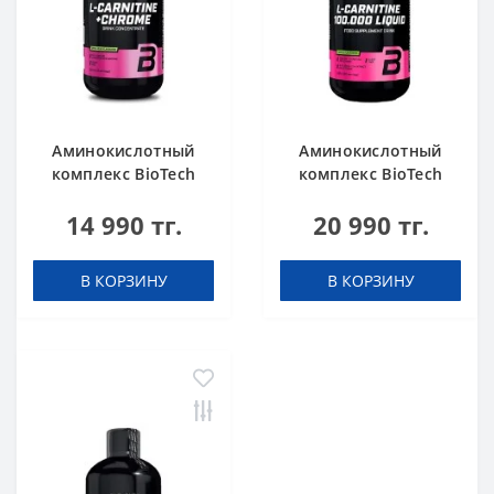
Аминокислотный
Аминокислотный
комплекс BioTech
комплекс BioTech
USA L-Carnitine +
USA L-Carnitine
14 990 тг.
20 990 тг.
Chrome concentrate
100.000 Apple 500 мл
Orange 500 мл
В КОРЗИНУ
В КОРЗИНУ