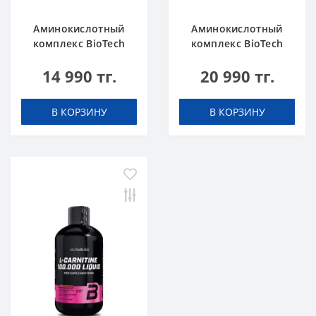
Аминокислотный
Аминокислотный
комплекс BioTech
комплекс BioTech
USA L-Carnitine +
USA L-Carnitine
14 990 тг.
20 990 тг.
Chrome concentrate
100.000 Apple 500 мл
Orange 500 мл
В КОРЗИНУ
В КОРЗИНУ