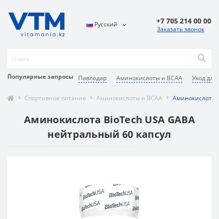
+7 705 214 00 00
Русский
Заказать звонок
Популярные запросы
Павлодар
Аминокислоты и BCAA
Уход для
Спортивное питание
Аминокислоты и BCAA
Аминокислота B
Аминокислота BioTech USA GABA
нейтральный 60 капсул