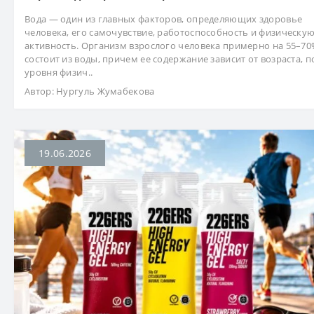
Вода — один из главных факторов, определяющих здоровье
человека, его самочувствие, работоспособность и физическу
активность. Организм взрослого человека примерно на 55–7
состоит из воды, причем ее содержание зависит от возраста, п
уровня физич..
Автор:
Нургуль Жумабекова
19.06.2026