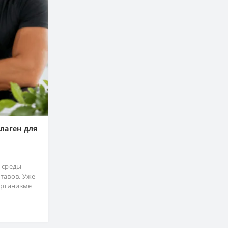
ллаген для
 среды
тавов. Уже
организме