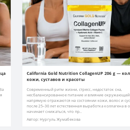
дца
California Gold Nutrition CollagenUP 206 g — ко
кожи, суставов и красоты
За
Современный ритм жизни, стресс, недостаток сна,
ая
несбалансированное питание и влияние окружающей
напрямую отражаются на состоянии кожи, волос и сус
после 25–30 лет естественная выработка коллагена в 
начинает снижаться, что пр..
Автор:
Нургуль Жумабекова