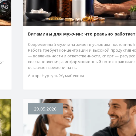
Витамины для мужчин: что реально работает
Современный мужчина живет в условиях постоянной 
Работа требует концентрации и высокой продуктивно
— вовлеченности и ответственности, спорт — ресурсо
восстановления, а информационный поток практичес
от
оставляет времени на п..
Автор:
Нургуль Жумабекова
29.05.2026