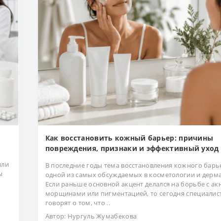
Как восстановить кожный барьер: причины
повреждения, признаки и эффективный уход
или
В последние годы тема восстановления кожного барь
ы
одной из самых обсуждаемых в косметологии и дерм
Если раньше основной акцент делался на борьбе с акн
морщинами или пигментацией, то сегодня специалис
говорят о том, что ..
Автор:
Нургуль Жумабекова