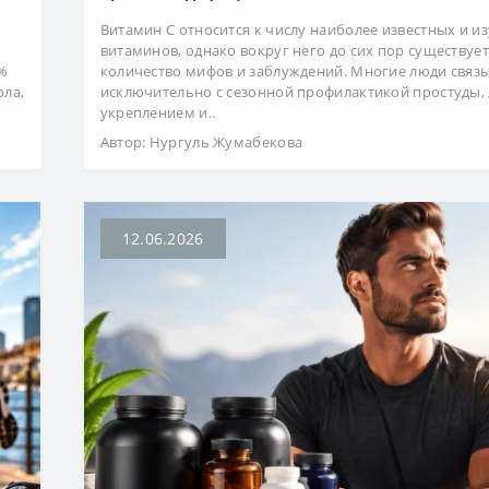
Витамин С относится к числу наиболее известных и и
ю
витаминов, однако вокруг него до сих пор существуе
0%
количество мифов и заблуждений. Многие люди связ
ола,
исключительно с сезонной профилактикой простуды,
укреплением и..
Автор:
Нургуль Жумабекова
12.06.2026