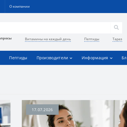
О компании
апросы
Витамины на каждый день
Пептиды
Тараз
Пептиды
Производители
Информация
Бл
17.07.2026