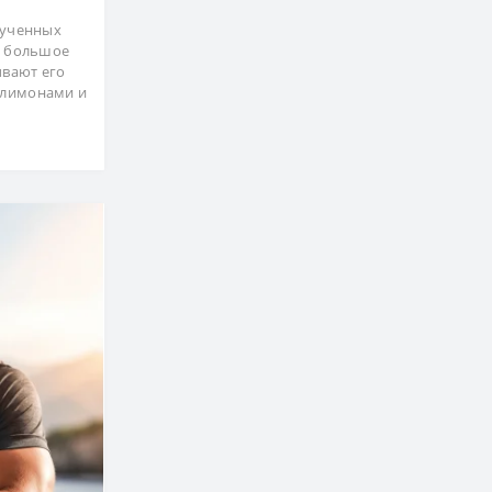
зученных
т большое
ывают его
 лимонами и