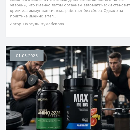
уверены, что именно летом организм автоматически становит
крепче, а иммунная система работает без сбоев. Однако на
практике именно в теп..
Автор:
Нургуль Жумабекова
01.05.2026