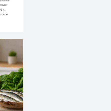
чная
е к
т всё