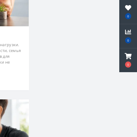
0
0
нагрузки.
сти, семья
в для
ки не
0