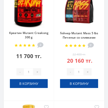
Креатин Mutant Creakong
Гейнер Mutant Mass 5 lbs
300 g
Печенье со сливками
2
2
11 700 тг.
22 400 тг.
20 160 тг.
-
+
-
+
В КОРЗИНУ
В КОРЗИНУ