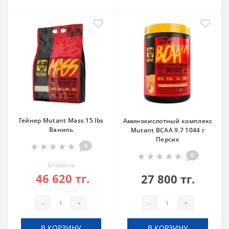
Гейнер Mutant Mass 15 lbs
Аминокислотный комплекс
Ваниль
Mutant BCAA 9.7 1044 г
Персик
0
0
51 800 тг.
46 620 тг.
27 800 тг.
-
+
-
+
В КОРЗИНУ
В КОРЗИНУ