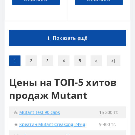
Показать ещё
1
2
3
4
5
>
>|
Цены на ТОП-5 хитов
продаж Mutant
💪
Mutant Test 90 caps
15 200 тг.
🔥
Креатин Mutant Creakong 249 g
9 400 тг.