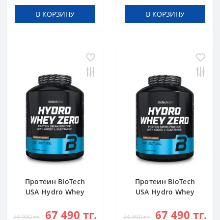
В КОРЗИНУ
В КОРЗИНУ
Протеин BioTech
Протеин BioTech
USA Hydro Whey
USA Hydro Whey
Zero chocolate 1816
Zero vanilla 1816 g
67 490 тг.
67 490 тг.
g
74 990 тг.
74 990 тг.