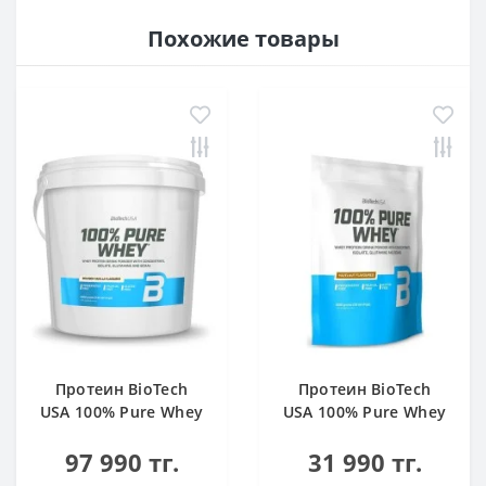
Похожие товары
Протеин BioTech
Протеин BioTech
USA 100% Pure Whey
USA 100% Pure Whey
bourbon vanilla 4000
hazelnut 1000 g
97 990 тг.
31 990 тг.
g