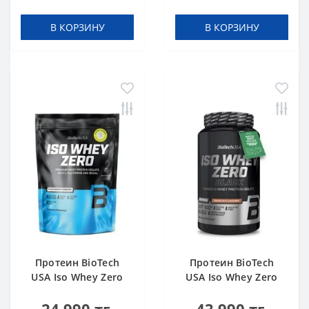
В КОРЗИНУ
В КОРЗИНУ
Протеин BioTech
Протеин BioTech
USA Iso Whey Zero
USA Iso Whey Zero
black biscuit (Oreo)
Black chocolate 908 g
454 g