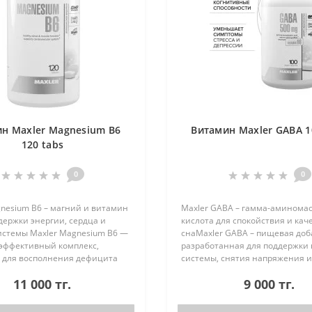
н Maxler Magnesium B6
Витамин Maxler GABA 1
120 tabs
0
0
nesium B6 – магний и витамин
Maxler GABA – гамма-аминома
держки энергии, сердца и
кислота для спокойствия и кач
истемы Maxler Magnesium B6 —
снаMaxler GABA – пищевая доб
оэффективный комплекс,
разработанная для поддержки
 для восполнения дефицита
системы, снятия напряжения и
поддержки организма при
улучшения сна. ГАМК (гамма-
11 000 тг.
9 000 тг.
 и эмоциональных нагрузках...
аминомасляная кислота) – на
нейромедиатор..