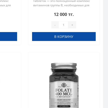
мплекс
таблеток — это полноценный комплекс
мых для
витаминов группы В, необходимых для
й системы,
поддержания здоровья нервной системы,
12 000 тг.
.
улучшения мозговой активности и..
-
+
В КОРЗИНУ