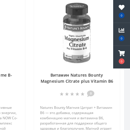
0
0
0
me B-
Витамин Natures Bounty
Magnesium Citrate plus Vitamin B6
60 tabs
0
ктивные
Natures Bounty Магния Цитрат + Витамин
 энергии,
B6 — это добавка, содержащая
а NOW Co-
комбинацию магния и витамина B6,
омплекс
разработанная для поддержки общего
ной
здоровья и благополучия. Магний играет