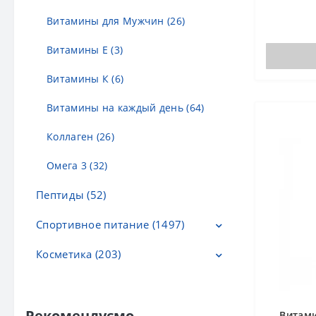
созданный
Витамины для Мужчин (26)
энергетиче
сердечно-с.
Витамины Е (3)
Витамины К (6)
Витамины на каждый день (64)
Коллаген (26)
Омега 3 (32)
Пептиды (52)
Спортивное питание (1497)
Косметика (203)
Аминокислоты и BCAA (276)
Гейнеры (133)
Гели и масла для душа (7)
Жиросжигатели (56)
Детская косметика (3)
Рекомендуємо
Витами