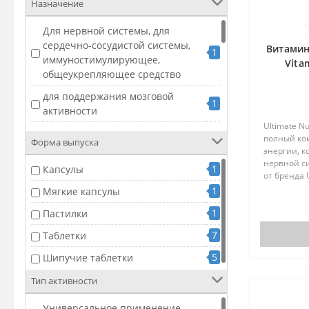
Назначение
Для нервной системы, для
сердечно-сосудистой системы,
Витамин 
1
иммуностимулирующее,
Vita
общеукрепляющее средство
для поддержания мозговой
1
активности
Ultimate Nu
Поддержка кроветворения,
полный ко
Форма выпуска
1
нормального обмена веществ и
энергии, 
работы нервной системы
нервной си
1
Капсулы
от бренда U
Поддержка кроветворения,
оптимальн
1
Мягкие капсулы
работы нервной системы и
группы B, н
1
обмена веществ, особенно в
1
Пастилки
период повышенной
7
Таблетки
потребности в фолате
5
Шипучие таблетки
Поддержка работы нервной
4
системы, мышц и сердца,
Тип активности
снижение утомляемости
Универсальное применение,