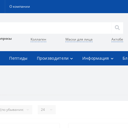
О компании
апросы
Коллаген
Маски для лица
Актобе
Пептиды
Производители
Информация
Бл