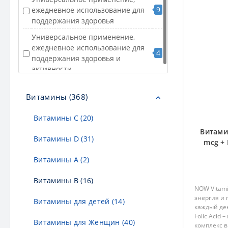
Поддержка энергетического
9
ежедневное использование для
2
обмена, нервной системы и
поддержания здоровья
общего самочувствия
Универсальное применение,
Поддержка энергетического
ежедневное использование для
1
обмена, нервной системы и
4
поддержания здоровья и
общего тонуса организма
активности
Поддержка энергетического
1
обмена, работы нервной системы
Витамины (368)
и кроветворения
Поддержка энергетического
Витамины C (20)
3
обмена, работы нервной системы
Витами
и общего самочувствия
Витамины D (31)
mcg + 
Витамины А (2)
Витамины В (16)
NOW Vitamin
энергия и
Витамины для детей (14)
каждый ден
Folic Acid
Витамины для Женщин (40)
комплекс в