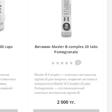
00 caps
Витамин Maxler B-complex 20 tabs
Pomegranate
0
сляная
Maxler B-Complex — комплекс витаминов
ественного
группы B для энергии, нервной системы и
авка,
иммунитета Maxler B-Complex 20 tabs
 нервной
Pomegranate — это полноценный
комплекс витаминов группы В,
необходимых для поддержания здоровья
2 000 тг.
туральный
нервной системы, улучшения мозговой
акт..