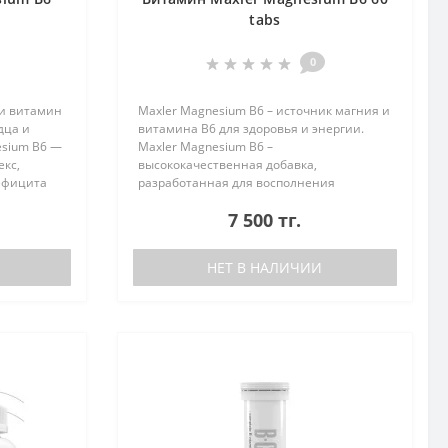
tabs
0
 и витамин
Maxler Magnesium B6 – источник магния и
дца и
витамина B6 для здоровья и энергии.
esium B6 —
Maxler Magnesium B6 –
кс,
высококачественная добавка,
ефицита
разработанная для восполнения
а при
дефицита магния и поддержки нервной
7 500 тг.
грузках...
системы, сердца и мышц. Магний играет
ключевую роль в синт..
НЕТ В НАЛИЧИИ