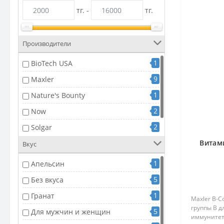
тг. -
тг.
Производители
1
BioTech USA
9
Maxler
1
Nature's Bounty
2
Now
2
Solgar
1
Витам
Ultimate Nutrition
Вкус
1
Апельсин
5
Без вкуса
1
Гранат
Maxler B-
группы B д
5
Для мужчин и женщин
иммунитета