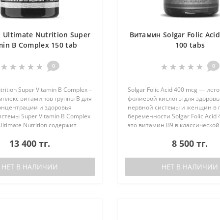
Ultimate Nutrition Super
Витамин Solgar Folic Aci
min B Complex 150 tab
100 tabs
0
0
trition Super Vitamin B Complex –
Solgar Folic Acid 400 mcg — ист
мплекс витаминов группы B для
фолиевой кислоты для здоровь
концентрации и здоровья
нервной системы и женщин в 
стемы Super Vitamin B Complex
беременности Solgar Folic Acid
ltimate Nutrition содержит
это витамин B9 в классической
ые дозировки всех витаминов
одного из самых уважаемых бр
13 400 тг.
8 500 тг.
еобход..
мире. Фолиевая кислота и..
НЕТ В НАЛИЧИИ
НЕТ В НАЛИЧИИ