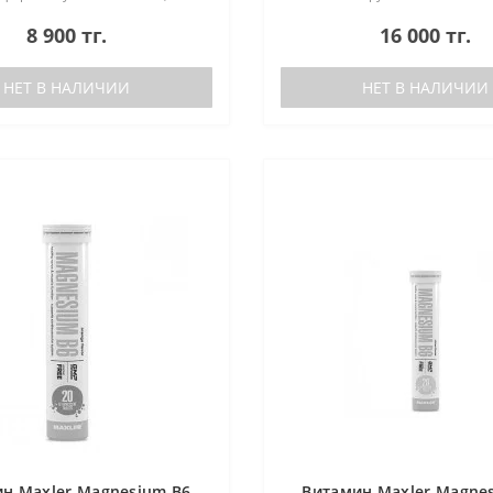
 для поддержки
(активной) форме от американ
8 900 тг.
16 000 тг.
ского обмена, нервной и
бренда NOW Foods. Эти витам
.
поддержи..
НЕТ В НАЛИЧИИ
НЕТ В НАЛИЧИИ
н Maxler Magnesium B6
Витамин Maxler Magne