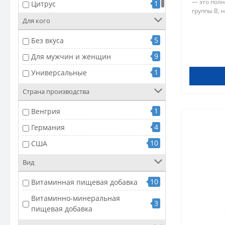
— это пол
1
Цитрус
группы В,
здоровья 
Для кого
мозговой а
5
Без вкуса
9
Для мужчин и женщин
1
Универсальные
Страна производства
1
Венгрия
4
Германия
10
США
Вид
10
Витаминная пищевая добавка
Витаминно-минеральная
3
пищевая добавка