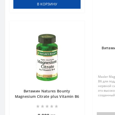
В КОРЗИНУ
Витами
Maxler Mag
B6 для под
нервной с
это высок
Витамин Natures Bounty
созданный
Magnesium Citrate plus Vitamin B6
магния и 
60 tabs
физических