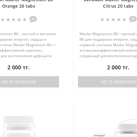
Orange 20 tabs
Citrus 20 tabs
0
0
nesium B6 – магний и витамин
Maxler Magnesium B6 – магний
держки энергии, сердца и
B6 для поддержки энергии, сер
истемы Maxler Magnesium B6 —
нервной системы Maxler Magn
оэффективный комплекс,
это высокоэффективный компле
 для восполнения дефицита
созданный для восполнения д
поддержки организма при
магния и поддержки организм
2 000 тг.
2 000 тг.
 и эмоциональных нагрузках...
физических и эмоциональных на
НЕТ В НАЛИЧИИ
НЕТ В НАЛИЧИИ