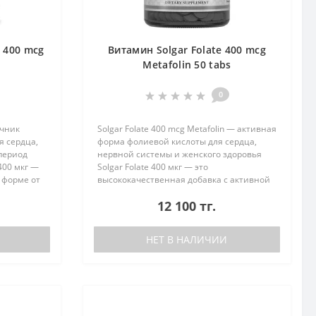
d 400 mcg
Витамин Solgar Folate 400 mcg
Metafolin 50 tabs
0
очник
Solgar Folate 400 mcg Metafolin — активная
я сердца,
форма фолиевой кислоты для сердца,
период
нервной системы и женского здоровья
 400 мкг —
Solgar Folate 400 мкг — это
 форме от
высококачественная добавка с активной
ендов в
формой витамина B9 (Metafolin®),
12 100 тг.
которая легко усваивается организмом..
НЕТ В НАЛИЧИИ