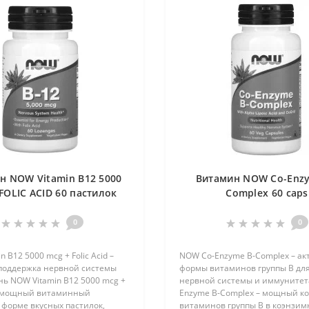
н NOW Vitamin B12 5000
Витамин NOW Co-Enzy
FOLIC ACID 60 пастилок
Complex 60 caps
0
0
 B12 5000 mcg + Folic Acid –
NOW Co-Enzyme B-Complex – а
 поддержка нервной системы
формы витаминов группы B для
ь NOW Vitamin B12 5000 mcg +
нервной системы и иммунитет
 – мощный витаминный
Enzyme B-Complex – мощный к
 форме вкусных пастилок,
витаминов группы B в коэнзим