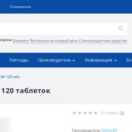
О компании
апросы
Шымкент
Витамины на каждый день
Солнцезащитные средства
Пептиды
Производители
Информация
Бл
B6 120 tabs
 120 таблеток
Отзывы:
(0)
Производитель:
MAXLER