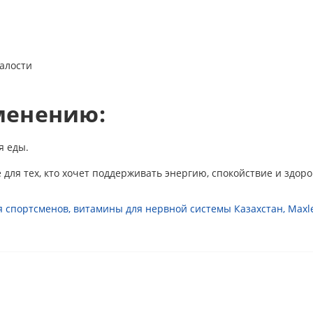
талости
менению:
я еды.
для тех, кто хочет поддерживать энергию, спокойствие и здоро
я спортсменов
,
витамины для нервной системы Казахстан
,
Maxl