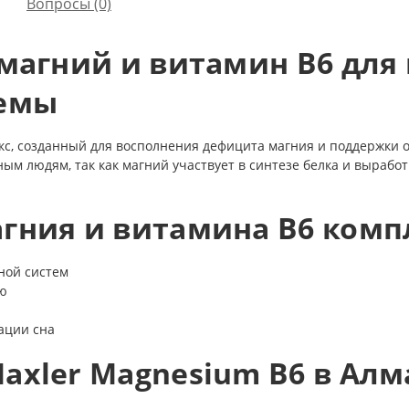
Вопросы
(0)
 магний и витамин B6 для
темы
с, созданный для восполнения дефицита магния и поддержки о
м людям, так как магний участвует в синтезе белка и выработк
гния и витамина B6 комп
ной систем
ию
ации сна
axler Magnesium B6 в Алм