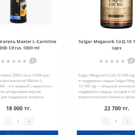
атель Maxler L-Carnitine
Solgar Megasorb CoQ-10 
000 Citrus 1000 ml
caps
0
0
rnitine 2000 Citrus (1000 мл) –
Solgar Megasorb CoQ-10 100 mg
жиросжигание! Maxler L-
и поддержка сердца Solgar Meg
2000 – это жидкий L-карнитин с
10 100 mg — мощный антиокси
м цитрусовым вкусом,
поддержки сердца, сосудов и о
 для поддержки энергии,
энергетического баланса орга
 метаболизма и улучшения
Коэнзим Q10 помогает клеткам
18 000 тг.
22 700 тг.
 выносливости. Основные п..
вырабатывать энергию, защища
-
+
-
+