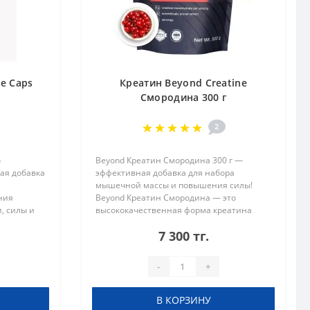
ne Caps
Креатин Beyond Creatine
Смородина 300 г
2
о
Beyond Креатин Смородина 300 г —
ая добавка
эффективная добавка для набора
мышечной массы и повышения силы!
ния
Beyond Креатин Смородина — это
, силы и
высококачественная форма креатина
ула
моногидрата с уникальными свойствами,
7 300 тг.
ногидрата,
которая помогает спортсменам
добиваться наилучших..
-
+
В КОРЗИНУ