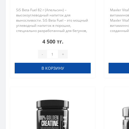
SiS Beta Fuel 82 г (Апельсин) –
Maxler Vit
высокоуглеводный напиток для
витаминов
выносливости. SiS Beta Fuel – это мощный
Maxler Vit
углеводный напиток в порошке,
витаминно
специально разработанный для бегунов,
созданный
велосипедистов, триатлонистов и
ведущих а
4 500 тг.
спортсменов, которым важно
занимающи
поддерживать высокий ..
включает б
-
+
В КОРЗИНУ