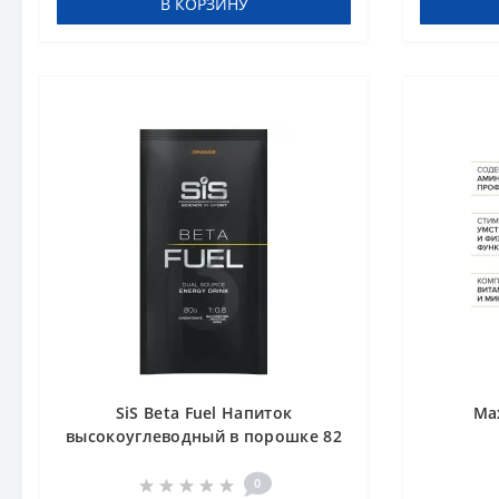
В КОРЗИНУ
SiS Beta Fuel Напиток
Max
высокоуглеводный в порошке 82
г Апельсин
0