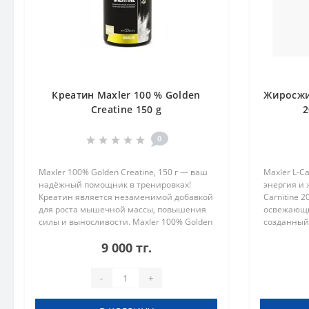
Креатин Maxler 100 % Golden
Жиросжиг
Creatine 150 g
2
0
Maxler 100% Golden Creatine, 150 г — ваш
Maxler L-Ca
надёжный помощник в тренировках!
энергия и 
Креатин является незаменимой добавкой
Carnitine 
для роста мышечной массы, повышения
освежающи
силы и выносливости. Maxler 100% Golden
созданный
Creatine выделяется среди других
ускорения
9 000 тг.
продуктов своей микронизиров..
физической
-
+