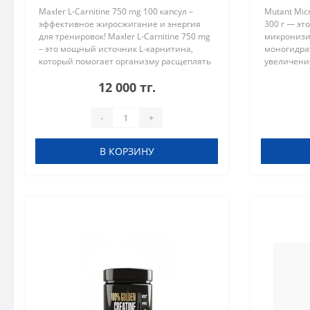
Maxler L-Carnitine 750 mg 100 капсул –
Mutant Mic
эффективное жиросжигание и энергия
300 г — эт
для тренировок! Maxler L-Carnitine 750 mg
микронизи
– это мощный источник L-карнитина,
моногидра
который помогает организму расщеплять
увеличения
жиры и превращать их в энергию. Этот
мышечной 
12 000 тг.
продукт идеально подходи..
форма кре
растворени
-
+
В КОРЗИНУ