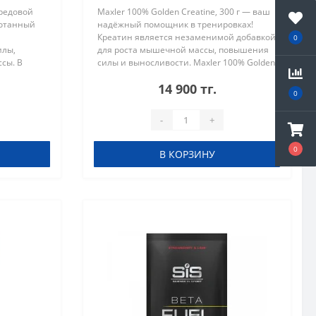
ередовой
Maxler 100% Golden Creatine, 300 г — ваш
ботанный
надёжный помощник в тренировках!
Креатин является незаменимой добавкой
0
илы,
для роста мышечной массы, повышения
сы. В
силы и выносливости. Maxler 100% Golden
уникальная
Creatine выделяется среди других
14 900 тг.
х форм
продуктов своей микронизиров..
0
-
+
0
В КОРЗИНУ