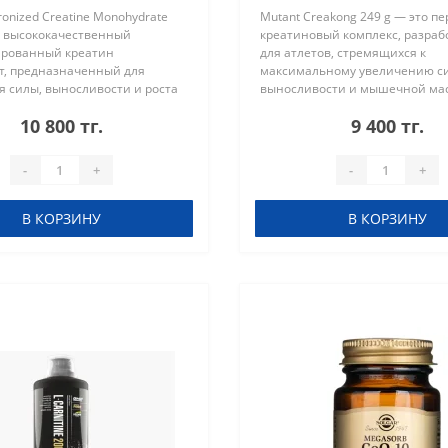
ronized Creatine Monohydrate
Mutant Creakong 249 g — это п
о высококачественный
креатиновый комплекс, разра
рованный креатин
для атлетов, стремящихся к
т, предназначенный для
максимальному увеличению с
 силы, выносливости и роста
выносливости и мышечной мас
массы. Микронизированная
составе продукта содержится 
10 800 тг.
9 400 тг.
атина обеспечивает лучшее
смесь из трёх запатентованны
е и ..
креатина, э..
-
+
-
+
В КОРЗИНУ
В КОРЗИНУ