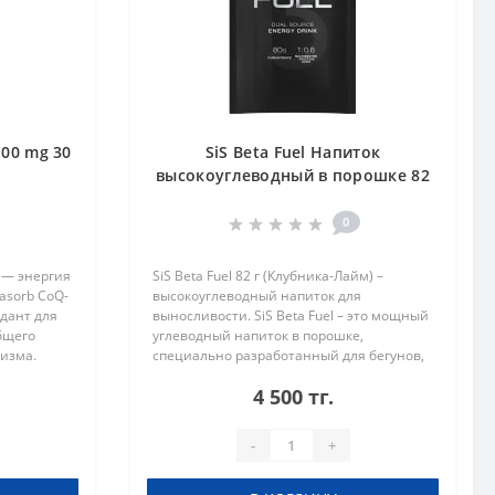
100 mg 30
SiS Beta Fuel Напиток
высокоуглеводный в порошке 82
г Клубника-Лайм
0
 — энергия
SiS Beta Fuel 82 г (Клубника-Лайм) –
asorb CoQ-
высокоуглеводный напиток для
дант для
выносливости. SiS Beta Fuel – это мощный
бщего
углеводный напиток в порошке,
низма.
специально разработанный для бегунов,
велосипедистов, триатлонистов и
4 500 тг.
ет от о..
спортсменов, которым важно
поддерживать выс..
-
+