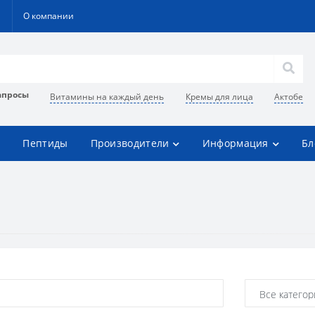
О компании
апросы
Витамины на каждый день
Кремы для лица
Актобе
Пептиды
Производители
Информация
Бл