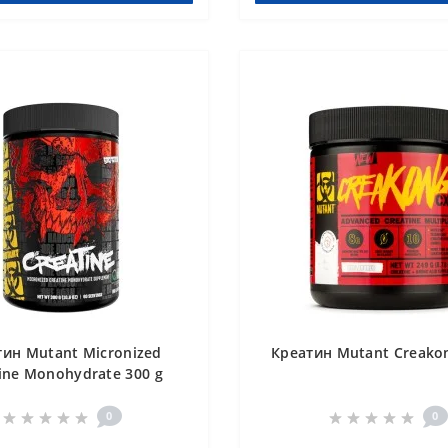
тин Mutant Micronized
Креатин Mutant Creakon
ine Monohydrate 300 g
0
0