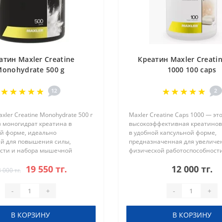
атин Maxler Creatine
Креатин Maxler Creati
onohydrate 500 g
1000 100 caps
12
2
xler Creatine Monohydrate 500 г
Maxler Creatine Caps 1000 — эт
 моногидрат креатина в
высокоэффективная креатинов
й форме, идеально
в удобной капсульной форме,
й для повышения силы,
предназначенная для увеличе
сти и набора мышечной
физической работоспособности
имущества Maxler Creatine
мышечной массы. Каждая капс
19 550 тг.
12 000 тг.
e: Увеличение уровня АТФ в
содержит 1000 мг креатина мо
 000 тг.
 ..
а упаковка вкл..
-
+
-
+
В КОРЗИНУ
В КОРЗИНУ